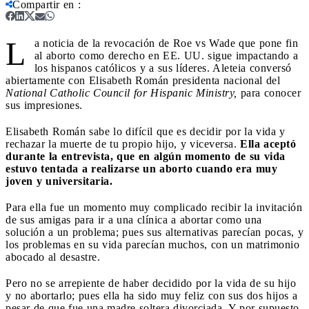
Compartir en
:
L
a noticia de la revocación de Roe vs Wade que pone fin
al aborto como derecho en EE. UU. sigue impactando a
los hispanos católicos y a sus líderes. Aleteia conversó
abiertamente con Elisabeth Román presidenta nacional del
National Catholic Council for Hispanic Ministry,
para conocer
sus impresiones.
Elisabeth Román sabe lo difícil que es decidir por la vida y
rechazar la muerte de tu propio hijo, y viceversa.
Ella aceptó
durante la entrevista, que en algún momento de su vida
estuvo tentada a realizarse un aborto cuando era muy
joven y universitaria.
Para ella fue un momento muy complicado recibir la invitación
de sus amigas para ir a una clínica a abortar como una
solución a un problema; pues sus alternativas parecían pocas, y
los problemas en su vida parecían muchos, con un matrimonio
abocado al desastre.
Pero no se arrepiente de haber decidido por la vida de su hijo
y no abortarlo; pues ella ha sido muy feliz con sus dos hijos a
pesar de que fue una madre soltera divorciada. Y por supuesto,