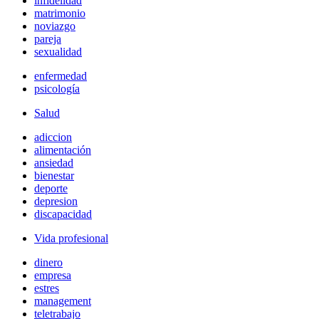
infidelidad
matrimonio
noviazgo
pareja
sexualidad
enfermedad
psicología
Salud
adiccion
alimentación
ansiedad
bienestar
deporte
depresion
discapacidad
Vida profesional
dinero
empresa
estres
management
teletrabajo