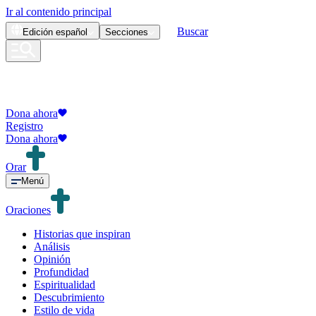
Ir al contenido principal
Buscar
Edición
español
Secciones
Dona ahora
Registro
Dona ahora
Orar
Menú
Oraciones
Historias que inspiran
Análisis
Opinión
Profundidad
Espiritualidad
Descubrimiento
Estilo de vida