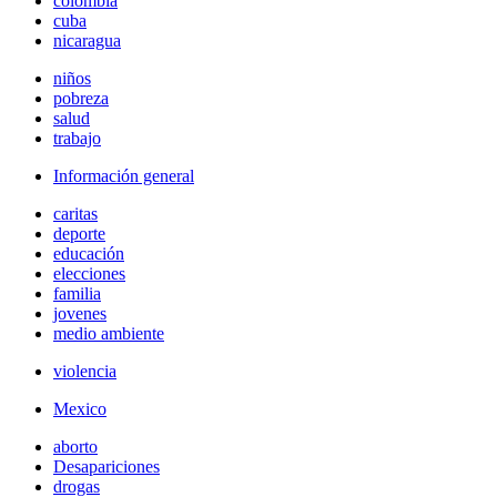
colombia
cuba
nicaragua
niños
pobreza
salud
trabajo
Información general
caritas
deporte
educación
elecciones
familia
jovenes
medio ambiente
violencia
Mexico
aborto
Desapariciones
drogas