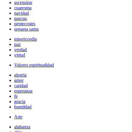
ascension
cuaresma
navidad
pascua
pentecostes
semana santa
misericordia
paz
verdad
virtud
Valores espiritualidad
alegria
amor
caridad
esperanza
fe
gracia
humildad
Arte
alabanza