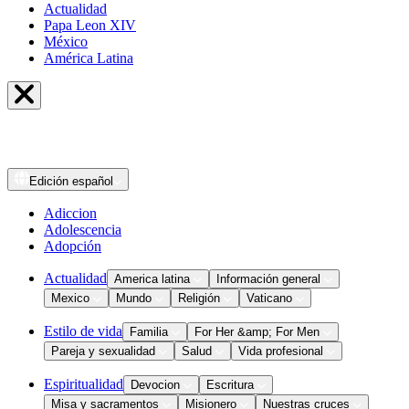
Actualidad
Papa Leon XIV
México
América Latina
Edición
español
Adiccion
Adolescencia
Adopción
Actualidad
America latina
Información general
Mexico
Mundo
Religión
Vaticano
Estilo de vida
Familia
For Her &amp; For Men
Pareja y sexualidad
Salud
Vida profesional
Espiritualidad
Devocion
Escritura
Misa y sacramentos
Misionero
Nuestras cruces