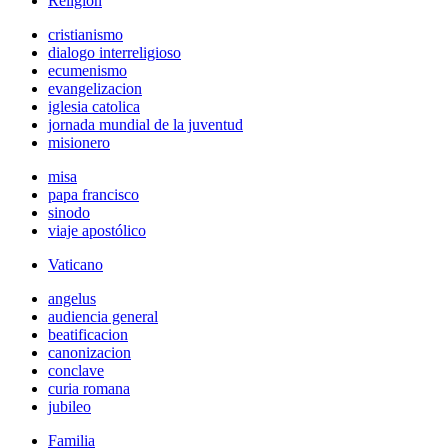
Religión
cristianismo
dialogo interreligioso
ecumenismo
evangelizacion
iglesia catolica
jornada mundial de la juventud
misionero
misa
papa francisco
sinodo
viaje apostólico
Vaticano
angelus
audiencia general
beatificacion
canonizacion
conclave
curia romana
jubileo
Familia