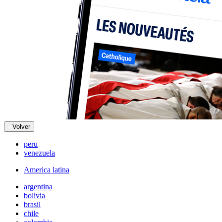
Volver
peru
venezuela
America latina
argentina
bolivia
brasil
chile