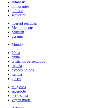
eutanasia
inmigrantes
política
secuestro
libertad religiosa
Medio oriente
pakistan
ucrania
Mundo
áfrica
china
cristianos perseguidos
españa
estados unidos
francia
guerra
religiosas
sacerdote
tierra santa
virgen maria