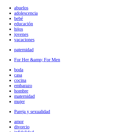
abuelos
adolescencia
bebé
educación
hijos
jovenes
vacaciones
paternidad
For Her &amp; For Men
boda
casa
cocina
embarazo
hombre
maternidad
mujer
Pareja y sexualidad
amor
divorcio