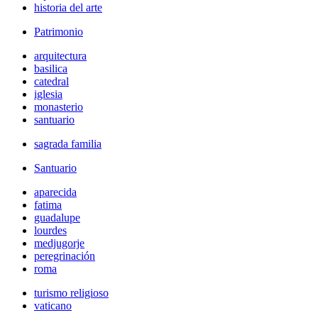
historia del arte
Patrimonio
arquitectura
basilica
catedral
iglesia
monasterio
santuario
sagrada familia
Santuario
aparecida
fatima
guadalupe
lourdes
medjugorje
peregrinación
roma
turismo religioso
vaticano