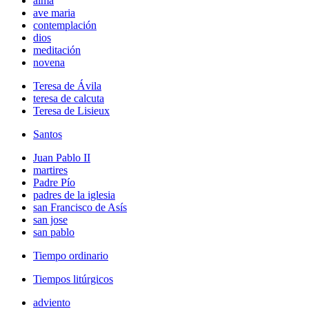
alma
ave maria
contemplación
dios
meditación
novena
Teresa de Ávila
teresa de calcuta
Teresa de Lisieux
Santos
Juan Pablo II
martires
Padre Pío
padres de la iglesia
san Francisco de Asís
san jose
san pablo
Tiempo ordinario
Tiempos litúrgicos
adviento