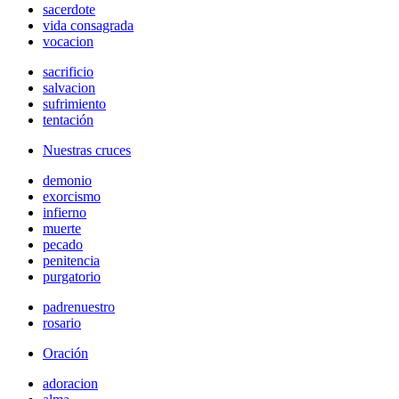
sacerdote
vida consagrada
vocacion
sacrificio
salvacion
sufrimiento
tentación
Nuestras cruces
demonio
exorcismo
infierno
muerte
pecado
penitencia
purgatorio
padrenuestro
rosario
Oración
adoracion