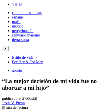
Viajes
camino de santiago
españa
malta
mexico
peregrinación
santuario mariano
tierra santa
✕
Estilo de vida
>
For Her & For Men
aborto
“La mejor decisión de mi vida fue no
abortar a mi hijo”
publicado el 27/06/22
|
Jesús V. Picón
|
8
min de lectura