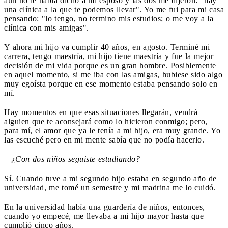
aún no le había dicho a mi esposo y las dos me dijeron: "hay
una clínica a la que te podemos llevar". Yo me fui para mi casa
pensando: "lo tengo, no termino mis estudios; o me voy a la
clínica con mis amigas".
Y ahora mi hijo va cumplir 40 años, en agosto. Terminé mi
carrera, tengo maestría, mi hijo tiene maestría y fue la mejor
decisión de mi vida porque es un gran hombre. Posiblemente
en aquel momento, si me iba con las amigas, hubiese sido algo
muy egoísta porque en ese momento estaba pensando solo en
mí.
Hay momentos en que esas situaciones llegarán, vendrá
alguien que te aconsejará como lo hicieron conmigo; pero,
para mí, el amor que ya le tenía a mi hijo, era muy grande. Yo
las escuché pero en mi mente sabía que no podía hacerlo.
– ¿Con dos niños seguiste estudiando?
Sí. Cuando tuve a mi segundo hijo estaba en segundo año de
universidad, me tomé un semestre y mi madrina me lo cuidó.
En la universidad había una guardería de niños, entonces,
cuando yo empecé, me llevaba a mi hijo mayor hasta que
cumplió cinco años.