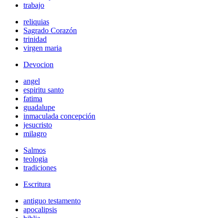
trabajo
reliquias
Sagrado Corazón
trinidad
virgen maria
Devocion
angel
espiritu santo
fatima
guadalupe
inmaculada concepción
jesucristo
milagro
Salmos
teologia
tradiciones
Escritura
antiguo testamento
apocalipsis