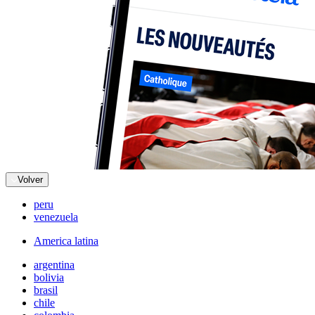
Volver
peru
venezuela
America latina
argentina
bolivia
brasil
chile