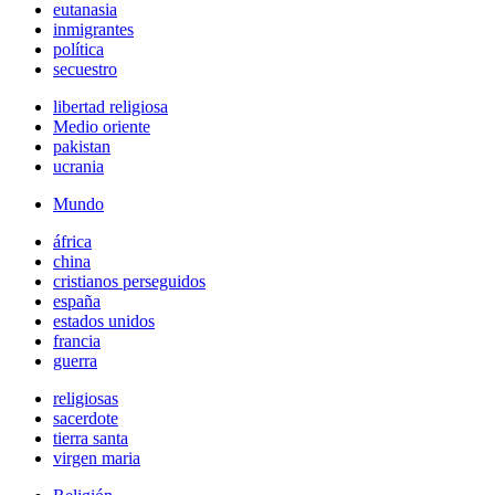
eutanasia
inmigrantes
política
secuestro
libertad religiosa
Medio oriente
pakistan
ucrania
Mundo
áfrica
china
cristianos perseguidos
españa
estados unidos
francia
guerra
religiosas
sacerdote
tierra santa
virgen maria