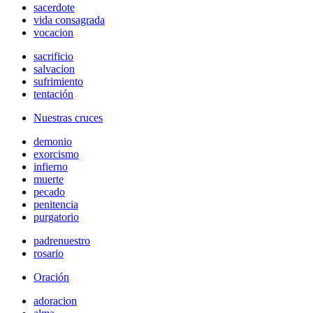
sacerdote
vida consagrada
vocacion
sacrificio
salvacion
sufrimiento
tentación
Nuestras cruces
demonio
exorcismo
infierno
muerte
pecado
penitencia
purgatorio
padrenuestro
rosario
Oración
adoracion