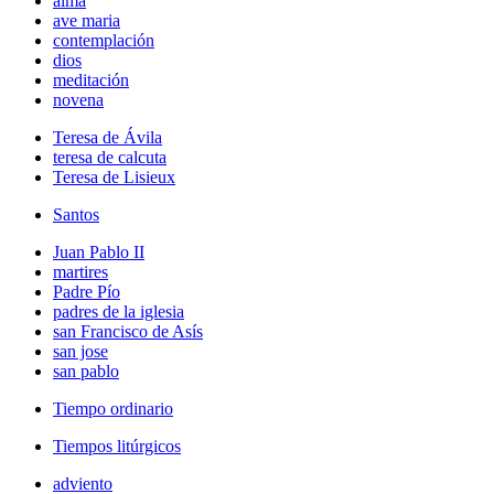
alma
ave maria
contemplación
dios
meditación
novena
Teresa de Ávila
teresa de calcuta
Teresa de Lisieux
Santos
Juan Pablo II
martires
Padre Pío
padres de la iglesia
san Francisco de Asís
san jose
san pablo
Tiempo ordinario
Tiempos litúrgicos
adviento