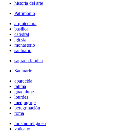
historia del arte
Patrimonio
arquitectura
basilica
catedral
iglesia
monasterio
santuario
sagrada familia
Santuario
aparecida
fatima
guadalupe
lourdes
medjugorje
peregrinación
roma
turismo religioso
vaticano