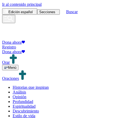
Ir al contenido principal
Buscar
Edición
español
Secciones
Dona ahora
Registro
Dona ahora
Orar
Menú
Oraciones
Historias que inspiran
Análisis
Opinión
Profundidad
Espiritualidad
Descubrimiento
Estilo de vida