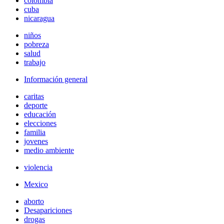
colombia
cuba
nicaragua
niños
pobreza
salud
trabajo
Información general
caritas
deporte
educación
elecciones
familia
jovenes
medio ambiente
violencia
Mexico
aborto
Desapariciones
drogas