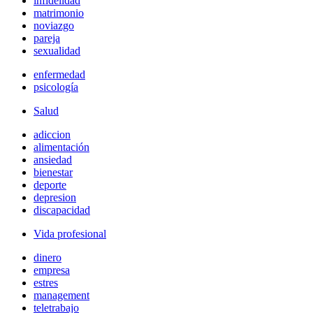
infidelidad
matrimonio
noviazgo
pareja
sexualidad
enfermedad
psicología
Salud
adiccion
alimentación
ansiedad
bienestar
deporte
depresion
discapacidad
Vida profesional
dinero
empresa
estres
management
teletrabajo