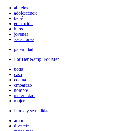
abuelos
adolescencia
bebé
educación
hijos
jovenes
vacaciones
paternidad
For Her &amp; For Men
boda
casa
cocina
embarazo
hombre
maternidad
mujer
Pareja y sexualidad
amor
divorcio