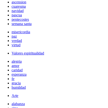
ascension
cuaresma
navidad
pascua
pentecostes
semana santa
misericordia
paz
verdad
virtud
Valores espiritualidad
alegria
amor
caridad
esperanza
fe
gracia
humildad
Arte
alabanza