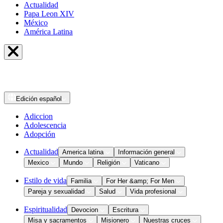
Actualidad
Papa Leon XIV
México
América Latina
Edición
español
Adiccion
Adolescencia
Adopción
Actualidad
America latina
Información general
Mexico
Mundo
Religión
Vaticano
Estilo de vida
Familia
For Her &amp; For Men
Pareja y sexualidad
Salud
Vida profesional
Espiritualidad
Devocion
Escritura
Misa y sacramentos
Misionero
Nuestras cruces