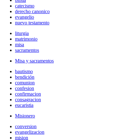
biblia
catecismo
derecho canonico
evangelio
nuevo testamento
liturgia
matrimonio
misa
sacramentos
Misa y sacramentos
bautismo
bendición
comunion
confesion
confirmacion
consagracion
eucaristia
Misionero
conversion
evangelizacion
mision