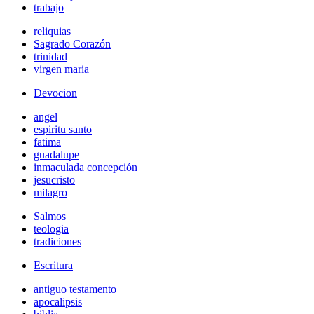
trabajo
reliquias
Sagrado Corazón
trinidad
virgen maria
Devocion
angel
espiritu santo
fatima
guadalupe
inmaculada concepción
jesucristo
milagro
Salmos
teologia
tradiciones
Escritura
antiguo testamento
apocalipsis