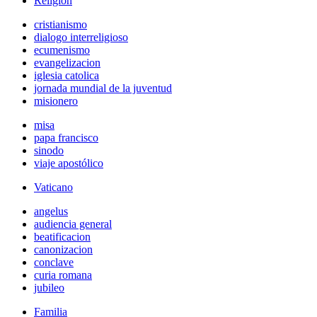
Religión
cristianismo
dialogo interreligioso
ecumenismo
evangelizacion
iglesia catolica
jornada mundial de la juventud
misionero
misa
papa francisco
sinodo
viaje apostólico
Vaticano
angelus
audiencia general
beatificacion
canonizacion
conclave
curia romana
jubileo
Familia