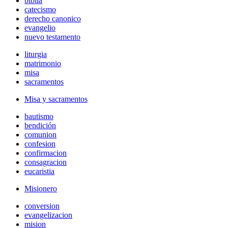
biblia
catecismo
derecho canonico
evangelio
nuevo testamento
liturgia
matrimonio
misa
sacramentos
Misa y sacramentos
bautismo
bendición
comunion
confesion
confirmacion
consagracion
eucaristia
Misionero
conversion
evangelizacion
mision