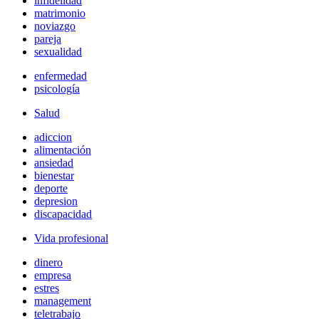
infidelidad
matrimonio
noviazgo
pareja
sexualidad
enfermedad
psicología
Salud
adiccion
alimentación
ansiedad
bienestar
deporte
depresion
discapacidad
Vida profesional
dinero
empresa
estres
management
teletrabajo