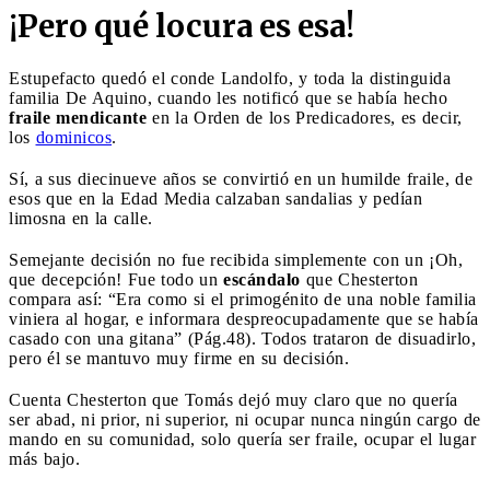
¡Pero qué locura es esa!
Estupefacto quedó el conde Landolfo, y toda la distinguida
familia De Aquino, cuando les notificó que se había hecho
fraile mendicante
en la Orden de los Predicadores, es decir,
los
dominicos
.
Sí, a sus diecinueve años se convirtió en un humilde fraile, de
esos que en la Edad Media calzaban sandalias y pedían
limosna en la calle.
Semejante decisión no fue recibida simplemente con un ¡Oh,
que decepción! Fue todo un
escándalo
que Chesterton
compara así: “Era como si el primogénito de una noble familia
viniera al hogar, e informara despreocupadamente que se había
casado con una gitana” (Pág.48). Todos trataron de disuadirlo,
pero él se mantuvo muy firme en su decisión.
Cuenta Chesterton que Tomás dejó muy claro que no quería
ser abad, ni prior, ni superior, ni ocupar nunca ningún cargo de
mando en su comunidad, solo quería ser fraile, ocupar el lugar
más bajo.