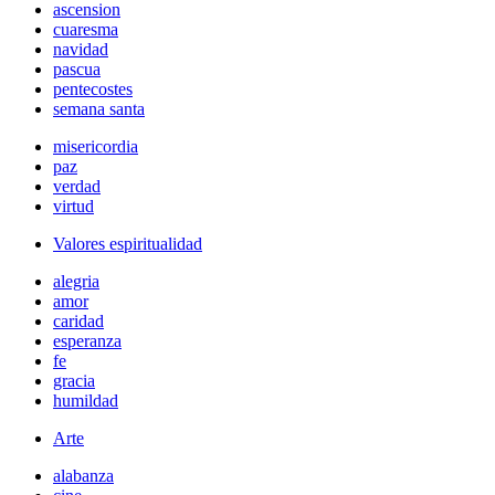
ascension
cuaresma
navidad
pascua
pentecostes
semana santa
misericordia
paz
verdad
virtud
Valores espiritualidad
alegria
amor
caridad
esperanza
fe
gracia
humildad
Arte
alabanza