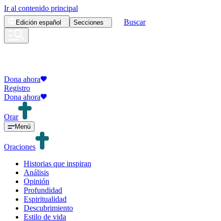
Ir al contenido principal
Buscar
Edición
español
Secciones
Dona ahora
Registro
Dona ahora
Orar
Menú
Oraciones
Historias que inspiran
Análisis
Opinión
Profundidad
Espiritualidad
Descubrimiento
Estilo de vida