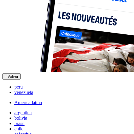
Volver
peru
venezuela
America latina
argentina
bolivia
brasil
chile