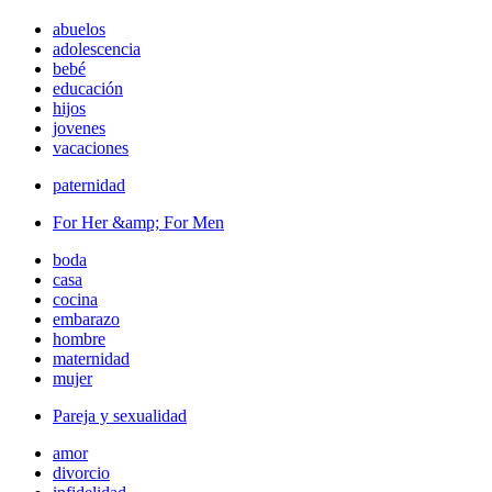
abuelos
adolescencia
bebé
educación
hijos
jovenes
vacaciones
paternidad
For Her &amp; For Men
boda
casa
cocina
embarazo
hombre
maternidad
mujer
Pareja y sexualidad
amor
divorcio