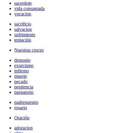
sacerdote
vida consagrada
vocacion
sacrificio
salvacion
sufrimiento
tentación
Nuestras cruces
demonio
exorcismo
infierno
muerte
pecado
penitencia
purgatorio
padrenuestro
rosario
Oración
adoracion