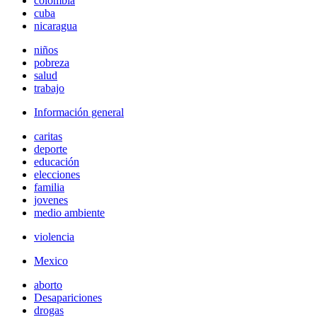
colombia
cuba
nicaragua
niños
pobreza
salud
trabajo
Información general
caritas
deporte
educación
elecciones
familia
jovenes
medio ambiente
violencia
Mexico
aborto
Desapariciones
drogas