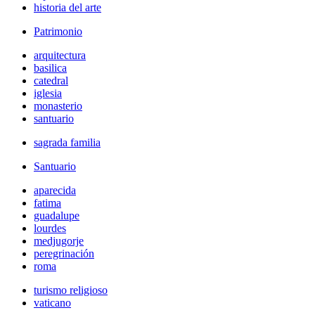
historia del arte
Patrimonio
arquitectura
basilica
catedral
iglesia
monasterio
santuario
sagrada familia
Santuario
aparecida
fatima
guadalupe
lourdes
medjugorje
peregrinación
roma
turismo religioso
vaticano