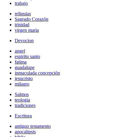
trabajo
reliquias
Sagrado Corazón
trinidad
virgen maria
Devocion
angel
espiritu santo
fatima
guadalupe
inmaculada concepción
jesucristo
milagro
Salmos
teologia
tradiciones
Escritura
antiguo testamento
apocalipsis