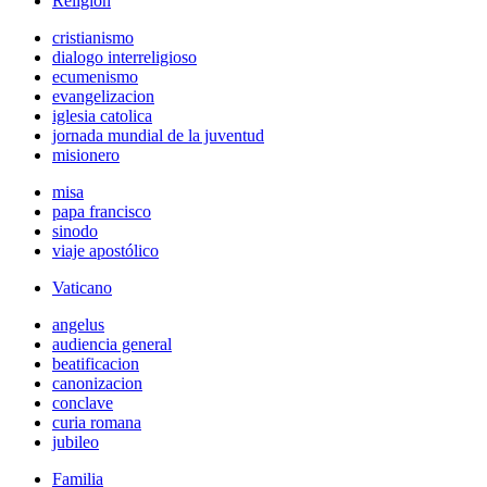
Religión
cristianismo
dialogo interreligioso
ecumenismo
evangelizacion
iglesia catolica
jornada mundial de la juventud
misionero
misa
papa francisco
sinodo
viaje apostólico
Vaticano
angelus
audiencia general
beatificacion
canonizacion
conclave
curia romana
jubileo
Familia