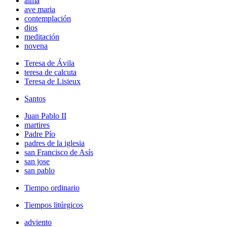
alma
ave maria
contemplación
dios
meditación
novena
Teresa de Ávila
teresa de calcuta
Teresa de Lisieux
Santos
Juan Pablo II
martires
Padre Pío
padres de la iglesia
san Francisco de Asís
san jose
san pablo
Tiempo ordinario
Tiempos litúrgicos
adviento