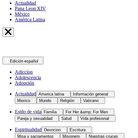
Actualidad
Papa Leon XIV
México
América Latina
Edición
español
Adiccion
Adolescencia
Adopción
Actualidad
America latina
Información general
Mexico
Mundo
Religión
Vaticano
Estilo de vida
Familia
For Her &amp; For Men
Pareja y sexualidad
Salud
Vida profesional
Espiritualidad
Devocion
Escritura
Misa y sacramentos
Misionero
Nuestras cruces