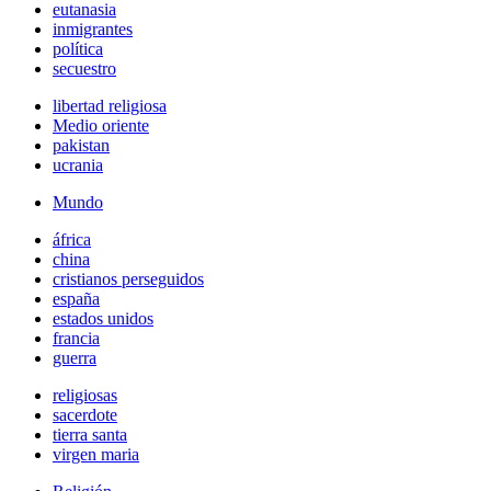
eutanasia
inmigrantes
política
secuestro
libertad religiosa
Medio oriente
pakistan
ucrania
Mundo
áfrica
china
cristianos perseguidos
españa
estados unidos
francia
guerra
religiosas
sacerdote
tierra santa
virgen maria