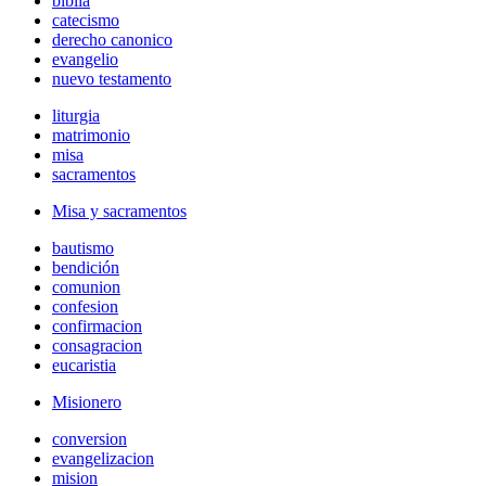
biblia
catecismo
derecho canonico
evangelio
nuevo testamento
liturgia
matrimonio
misa
sacramentos
Misa y sacramentos
bautismo
bendición
comunion
confesion
confirmacion
consagracion
eucaristia
Misionero
conversion
evangelizacion
mision