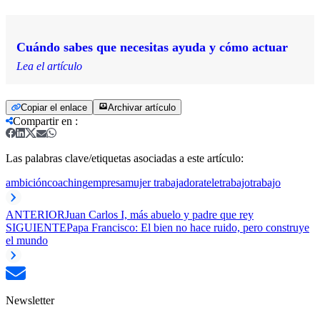
Cuándo sabes que necesitas ayuda y cómo actuar
Lea el artículo
Copiar el enlace
Archivar artículo
Compartir en
:
Las palabras clave/etiquetas asociadas a este artículo:
ambición
coaching
empresa
mujer trabajadora
teletrabajo
trabajo
ANTERIOR
Juan Carlos I, más abuelo y padre que rey
SIGUIENTE
Papa Francisco: El bien no hace ruido, pero construye
el mundo
Newsletter