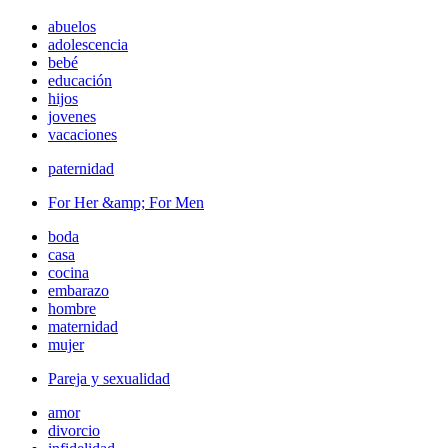
abuelos
adolescencia
bebé
educación
hijos
jovenes
vacaciones
paternidad
For Her &amp; For Men
boda
casa
cocina
embarazo
hombre
maternidad
mujer
Pareja y sexualidad
amor
divorcio