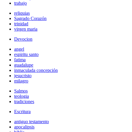
trabajo
reliquias
Sagrado Corazón
trinidad
virgen maria
Devocion
angel
espiritu santo
fatima
guadalupe
inmaculada concepción
jesucristo
milagro
Salmos
teologia
tradiciones
Escritura
antiguo testamento
apocalipsis