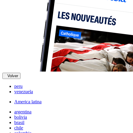
Volver
peru
venezuela
America latina
argentina
bolivia
brasil
chile