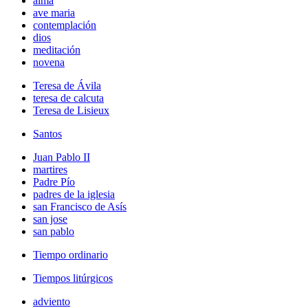
alma
ave maria
contemplación
dios
meditación
novena
Teresa de Ávila
teresa de calcuta
Teresa de Lisieux
Santos
Juan Pablo II
martires
Padre Pío
padres de la iglesia
san Francisco de Asís
san jose
san pablo
Tiempo ordinario
Tiempos litúrgicos
adviento