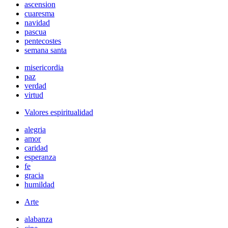
ascension
cuaresma
navidad
pascua
pentecostes
semana santa
misericordia
paz
verdad
virtud
Valores espiritualidad
alegria
amor
caridad
esperanza
fe
gracia
humildad
Arte
alabanza