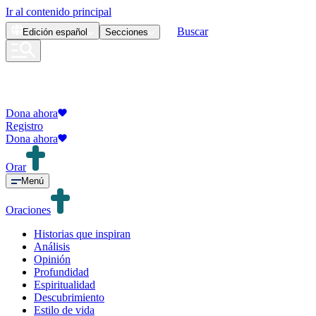
Ir al contenido principal
Buscar
Edición
español
Secciones
Dona ahora
Registro
Dona ahora
Orar
Menú
Oraciones
Historias que inspiran
Análisis
Opinión
Profundidad
Espiritualidad
Descubrimiento
Estilo de vida