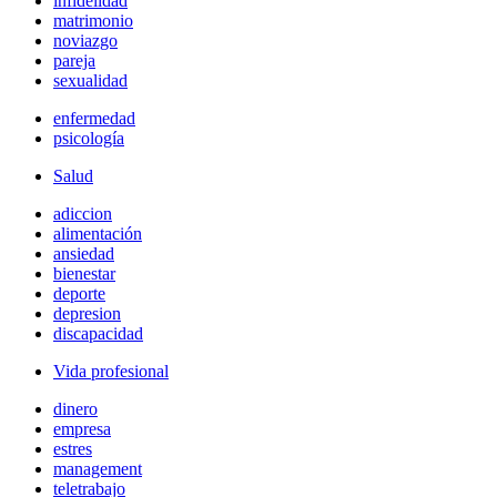
infidelidad
matrimonio
noviazgo
pareja
sexualidad
enfermedad
psicología
Salud
adiccion
alimentación
ansiedad
bienestar
deporte
depresion
discapacidad
Vida profesional
dinero
empresa
estres
management
teletrabajo