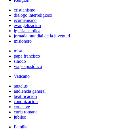
Religión
cristianismo
dialogo interreligioso
ecumenismo
evangelizacion
iglesia catolica
jornada mundial de la juventud
misionero
misa
papa francisco
sinodo
viaje apostólico
Vaticano
angelus
audiencia general
beatificacion
canonizacion
conclave
curia romana
jubileo
Familia