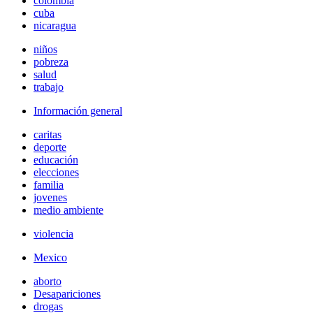
colombia
cuba
nicaragua
niños
pobreza
salud
trabajo
Información general
caritas
deporte
educación
elecciones
familia
jovenes
medio ambiente
violencia
Mexico
aborto
Desapariciones
drogas