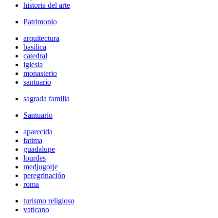
historia del arte
Patrimonio
arquitectura
basilica
catedral
iglesia
monasterio
santuario
sagrada familia
Santuario
aparecida
fatima
guadalupe
lourdes
medjugorje
peregrinación
roma
turismo religioso
vaticano