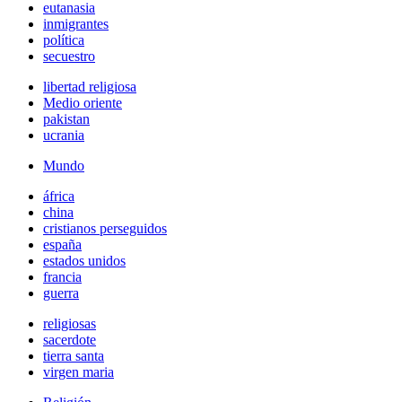
eutanasia
inmigrantes
política
secuestro
libertad religiosa
Medio oriente
pakistan
ucrania
Mundo
áfrica
china
cristianos perseguidos
españa
estados unidos
francia
guerra
religiosas
sacerdote
tierra santa
virgen maria