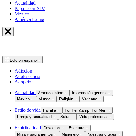
Actualidad
Papa Leon XIV
México
América Latina
Edición
español
Adiccion
Adolescencia
Adopción
Actualidad
America latina
Información general
Mexico
Mundo
Religión
Vaticano
Estilo de vida
Familia
For Her &amp; For Men
Pareja y sexualidad
Salud
Vida profesional
Espiritualidad
Devocion
Escritura
Misa y sacramentos
Misionero
Nuestras cruces