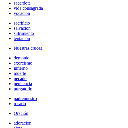
sacerdote
vida consagrada
vocacion
sacrificio
salvacion
sufrimiento
tentación
Nuestras cruces
demonio
exorcismo
infierno
muerte
pecado
penitencia
purgatorio
padrenuestro
rosario
Oración
adoracion