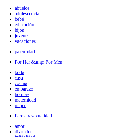
abuelos
adolescencia
bebé
educación
hijos
jovenes
vacaciones
paternidad
For Her &amp; For Men
boda
casa
cocina
embarazo
hombre
maternidad
mujer
Pareja y sexualidad
amor
divorcio