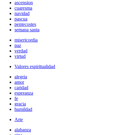
ascension
cuaresma
navidad
pascua
pentecostes
semana santa
misericordia
paz
verdad
virtud
Valores espiritualidad
alegria
amor
caridad
esperanza
fe
gracia
humildad
Arte
alabanza