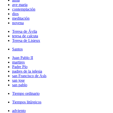
alma
ave maria
contemplación
dios
meditación
novena
Teresa de Ávila
teresa de calcuta
Teresa de Lisieux
Santos
Juan Pablo II
martires
Padre Pío
padres de la iglesia
san Francisco de Asís
san jose
san pablo
Tiempo ordinario
Tiempos litúrgicos
adviento