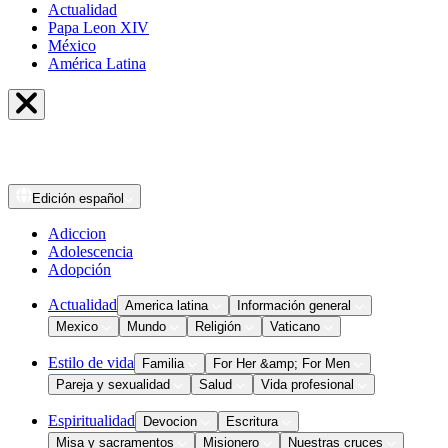
Actualidad
Papa Leon XIV
México
América Latina
Edición
español
Adiccion
Adolescencia
Adopción
Actualidad
America latina
Información general
Mexico
Mundo
Religión
Vaticano
Estilo de vida
Familia
For Her &amp; For Men
Pareja y sexualidad
Salud
Vida profesional
Espiritualidad
Devocion
Escritura
Misa y sacramentos
Misionero
Nuestras cruces