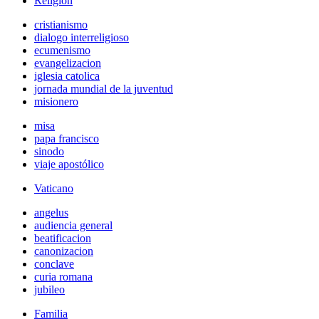
Religión
cristianismo
dialogo interreligioso
ecumenismo
evangelizacion
iglesia catolica
jornada mundial de la juventud
misionero
misa
papa francisco
sinodo
viaje apostólico
Vaticano
angelus
audiencia general
beatificacion
canonizacion
conclave
curia romana
jubileo
Familia