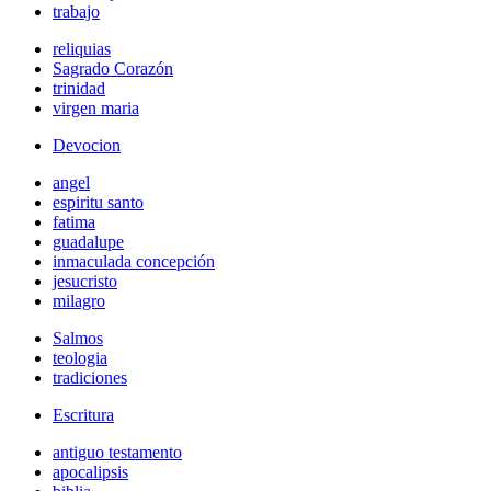
trabajo
reliquias
Sagrado Corazón
trinidad
virgen maria
Devocion
angel
espiritu santo
fatima
guadalupe
inmaculada concepción
jesucristo
milagro
Salmos
teologia
tradiciones
Escritura
antiguo testamento
apocalipsis