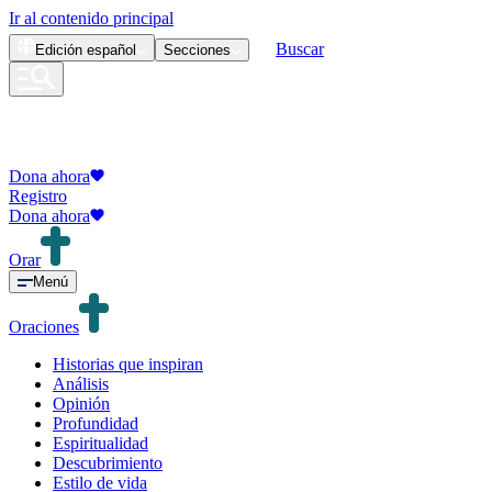
Ir al contenido principal
Buscar
Edición
español
Secciones
Dona ahora
Registro
Dona ahora
Orar
Menú
Oraciones
Historias que inspiran
Análisis
Opinión
Profundidad
Espiritualidad
Descubrimiento
Estilo de vida