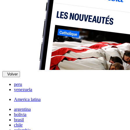
Volver
peru
venezuela
America latina
argentina
bolivia
brasil
chile