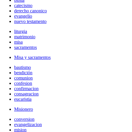
biblia
catecismo
derecho canonico
evangelio
nuevo testamento
liturgia
matrimonio
misa
sacramentos
Misa y sacramentos
bautismo
bendición
comunion
confesion
confirmacion
consagracion
eucaristia
Misionero
conversion
evangelizacion
mision