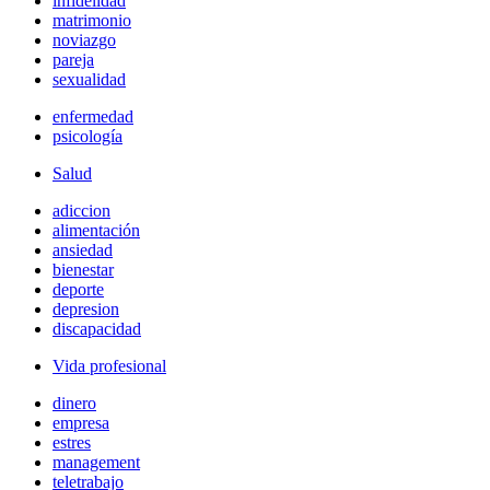
infidelidad
matrimonio
noviazgo
pareja
sexualidad
enfermedad
psicología
Salud
adiccion
alimentación
ansiedad
bienestar
deporte
depresion
discapacidad
Vida profesional
dinero
empresa
estres
management
teletrabajo