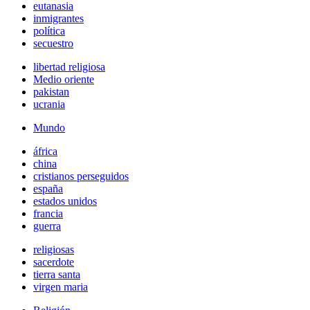
eutanasia
inmigrantes
política
secuestro
libertad religiosa
Medio oriente
pakistan
ucrania
Mundo
áfrica
china
cristianos perseguidos
españa
estados unidos
francia
guerra
religiosas
sacerdote
tierra santa
virgen maria