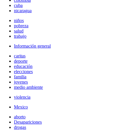
colombia
cuba
nicaragua
niños
pobreza
salud
trabajo
Información general
caritas
deporte
educación
elecciones
familia
jovenes
medio ambiente
violencia
Mexico
aborto
Desapariciones
drogas