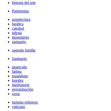
historia del arte
Patrimonio
arquitectura
basilica
catedral
iglesia
monasterio
santuario
sagrada familia
Santuario
aparecida
fatima
guadalupe
lourdes
medjugorje
peregrinación
roma
turismo religioso
vaticano