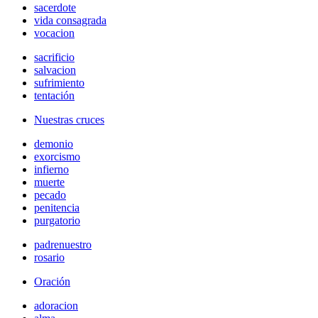
sacerdote
vida consagrada
vocacion
sacrificio
salvacion
sufrimiento
tentación
Nuestras cruces
demonio
exorcismo
infierno
muerte
pecado
penitencia
purgatorio
padrenuestro
rosario
Oración
adoracion