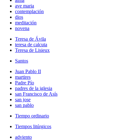
alma
ave maria
contemplación
dios
meditación
novena
Teresa de Ávila
teresa de calcuta
Teresa de Lisieux
Santos
Juan Pablo II
martires
Padre Pío
padres de la iglesia
san Francisco de Asís
san jose
san pablo
Tiempo ordinario
Tiempos litúrgicos
adviento