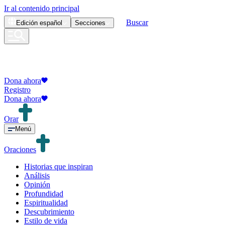
Ir al contenido principal
Buscar
Edición
español
Secciones
Dona ahora
Registro
Dona ahora
Orar
Menú
Oraciones
Historias que inspiran
Análisis
Opinión
Profundidad
Espiritualidad
Descubrimiento
Estilo de vida