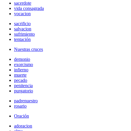
sacerdote
vida consagrada
vocacion
sacrificio
salvacion
sufrimiento
tentación
Nuestras cruces
demonio
exorcismo
infierno
muerte
pecado
penitencia
purgatorio
padrenuestro
rosario
Oración
adoracion