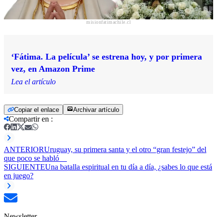
misionfatimachile.cl
‘Fátima. La película’ se estrena hoy, y por primera
vez, en Amazon Prime
Lea el artículo
Copiar el enlace
Archivar artículo
Compartir en
:
ANTERIOR
Uruguay, su primera santa y el otro “gran festejo” del
que poco se habló
SIGUIENTE
Una batalla espiritual en tu día a día, ¿sabes lo que está
en juego?
Newsletter