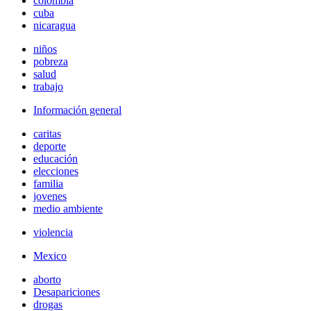
colombia
cuba
nicaragua
niños
pobreza
salud
trabajo
Información general
caritas
deporte
educación
elecciones
familia
jovenes
medio ambiente
violencia
Mexico
aborto
Desapariciones
drogas