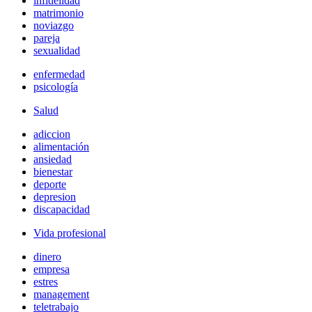
infidelidad
matrimonio
noviazgo
pareja
sexualidad
enfermedad
psicología
Salud
adiccion
alimentación
ansiedad
bienestar
deporte
depresion
discapacidad
Vida profesional
dinero
empresa
estres
management
teletrabajo