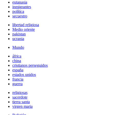
eutanasia
inmigrantes
política
secuestro
libertad religiosa
Medio oriente
pakistan
ucrania
Mundo
áfrica
china
cristianos perseguidos
españa
estados unidos
francia
guerra
religiosas
sacerdote
tierra santa
virgen maria