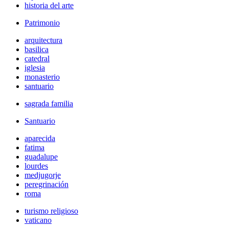
historia del arte
Patrimonio
arquitectura
basilica
catedral
iglesia
monasterio
santuario
sagrada familia
Santuario
aparecida
fatima
guadalupe
lourdes
medjugorje
peregrinación
roma
turismo religioso
vaticano