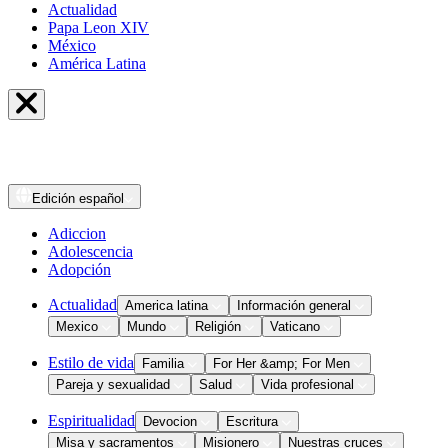
Actualidad
Papa Leon XIV
México
América Latina
Edición
español
Adiccion
Adolescencia
Adopción
Actualidad
America latina
Información general
Mexico
Mundo
Religión
Vaticano
Estilo de vida
Familia
For Her &amp; For Men
Pareja y sexualidad
Salud
Vida profesional
Espiritualidad
Devocion
Escritura
Misa y sacramentos
Misionero
Nuestras cruces