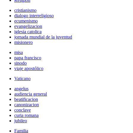
Religión
cristianismo
dialogo interreligioso
ecumenismo
evangelizacion
iglesia catolica
jornada mundial de la juventud
misionero
misa
papa francisco
sinodo
viaje apostólico
Vaticano
angelus
audiencia general
beatificacion
canonizacion
conclave
curia romana
jubileo
Familia