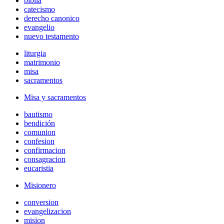
biblia
catecismo
derecho canonico
evangelio
nuevo testamento
liturgia
matrimonio
misa
sacramentos
Misa y sacramentos
bautismo
bendición
comunion
confesion
confirmacion
consagracion
eucaristia
Misionero
conversion
evangelizacion
mision