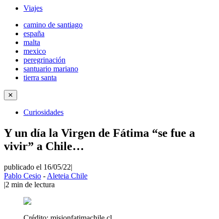
Viajes
camino de santiago
españa
malta
mexico
peregrinación
santuario mariano
tierra santa
✕
Curiosidades
Y un día la Virgen de Fátima “se fue a
vivir” a Chile…
publicado el 16/05/22
|
Pablo Cesio
-
Aleteia Chile
|
2
min de lectura
Crédito:
misionfatimachile.cl