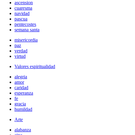
ascension
cuaresma
navidad
pascua
pentecostes
semana santa
misericordia
paz
verdad
virtud
Valores espiritualidad
alegria
amor
caridad
esperanza
fe
gracia
humildad
Arte
alabanza