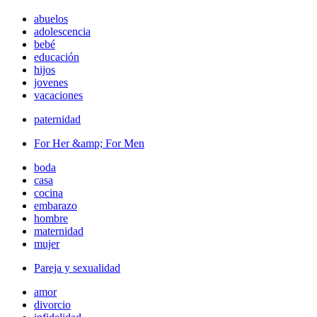
abuelos
adolescencia
bebé
educación
hijos
jovenes
vacaciones
paternidad
For Her &amp; For Men
boda
casa
cocina
embarazo
hombre
maternidad
mujer
Pareja y sexualidad
amor
divorcio