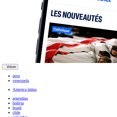
Volver
peru
venezuela
America latina
argentina
bolivia
brasil
chile