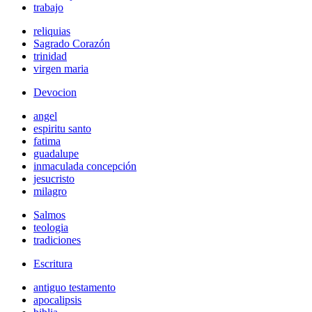
trabajo
reliquias
Sagrado Corazón
trinidad
virgen maria
Devocion
angel
espiritu santo
fatima
guadalupe
inmaculada concepción
jesucristo
milagro
Salmos
teologia
tradiciones
Escritura
antiguo testamento
apocalipsis