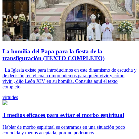
La homilía del Papa para la fiesta de la
transfiguración (TEXTO COMPLETO)
"La Iglesia existe para introducirnos en este dinamismo de escucha y
de decisión, en el cual comprendemos para quién vivir y cómo
vivir", dijo León XIV en su homilía. Consulta aquí el texto
completo
virtudes
3 medios eficaces para evitar el morbo espiritual
Hablar de morbo espiritual es centrarnos en una situación poco
conocida y menos aceptada, porque podríamos...