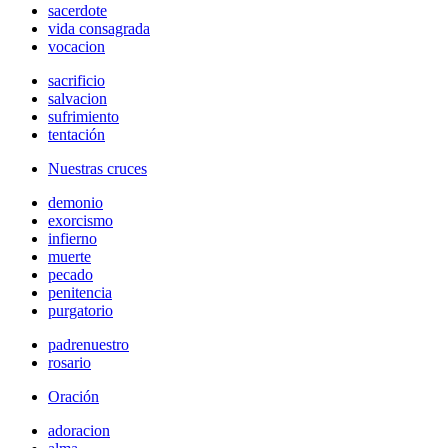
sacerdote
vida consagrada
vocacion
sacrificio
salvacion
sufrimiento
tentación
Nuestras cruces
demonio
exorcismo
infierno
muerte
pecado
penitencia
purgatorio
padrenuestro
rosario
Oración
adoracion