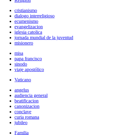
Religión
cristianismo
dialogo interreligioso
ecumenismo
evangelizacion
iglesia catolica
jornada mundial de la juventud
misionero
misa
papa francisco
sinodo
viaje apostólico
Vaticano
angelus
audiencia general
beatificacion
canonizacion
conclave
curia romana
jubileo
Familia