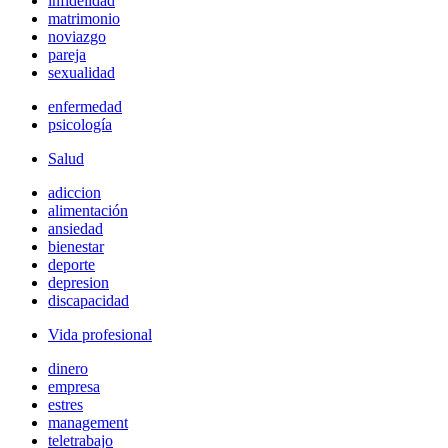
infidelidad
matrimonio
noviazgo
pareja
sexualidad
enfermedad
psicología
Salud
adiccion
alimentación
ansiedad
bienestar
deporte
depresion
discapacidad
Vida profesional
dinero
empresa
estres
management
teletrabajo