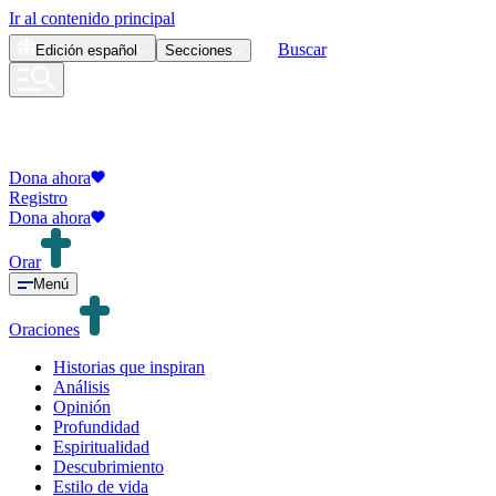
Ir al contenido principal
Buscar
Edición
español
Secciones
Dona ahora
Registro
Dona ahora
Orar
Menú
Oraciones
Historias que inspiran
Análisis
Opinión
Profundidad
Espiritualidad
Descubrimiento
Estilo de vida