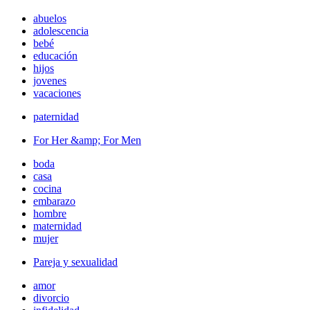
abuelos
adolescencia
bebé
educación
hijos
jovenes
vacaciones
paternidad
For Her &amp; For Men
boda
casa
cocina
embarazo
hombre
maternidad
mujer
Pareja y sexualidad
amor
divorcio