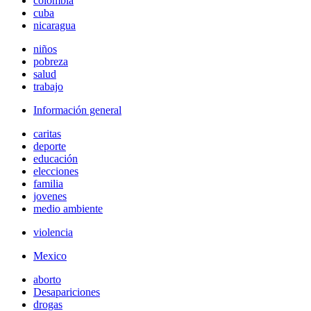
colombia
cuba
nicaragua
niños
pobreza
salud
trabajo
Información general
caritas
deporte
educación
elecciones
familia
jovenes
medio ambiente
violencia
Mexico
aborto
Desapariciones
drogas