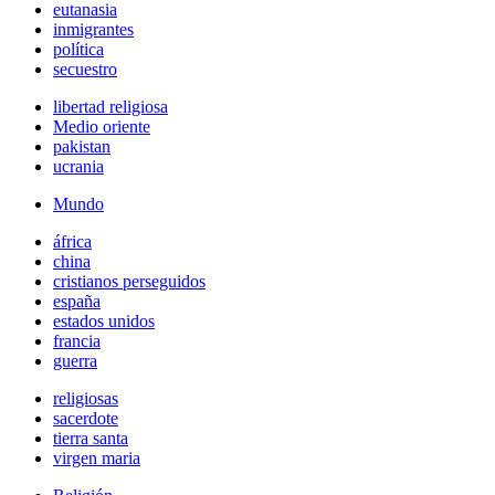
eutanasia
inmigrantes
política
secuestro
libertad religiosa
Medio oriente
pakistan
ucrania
Mundo
áfrica
china
cristianos perseguidos
españa
estados unidos
francia
guerra
religiosas
sacerdote
tierra santa
virgen maria