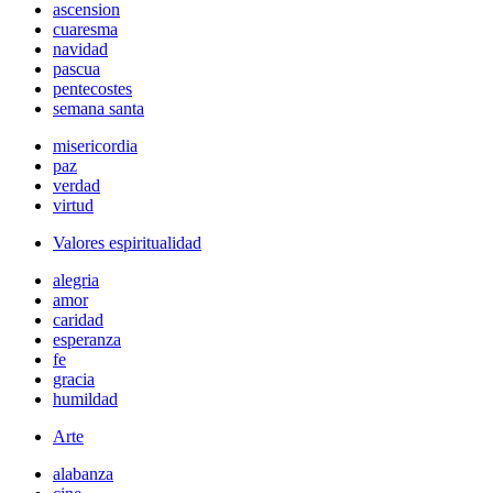
ascension
cuaresma
navidad
pascua
pentecostes
semana santa
misericordia
paz
verdad
virtud
Valores espiritualidad
alegria
amor
caridad
esperanza
fe
gracia
humildad
Arte
alabanza