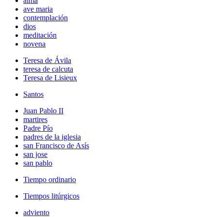
alma
ave maria
contemplación
dios
meditación
novena
Teresa de Ávila
teresa de calcuta
Teresa de Lisieux
Santos
Juan Pablo II
martires
Padre Pío
padres de la iglesia
san Francisco de Asís
san jose
san pablo
Tiempo ordinario
Tiempos litúrgicos
adviento