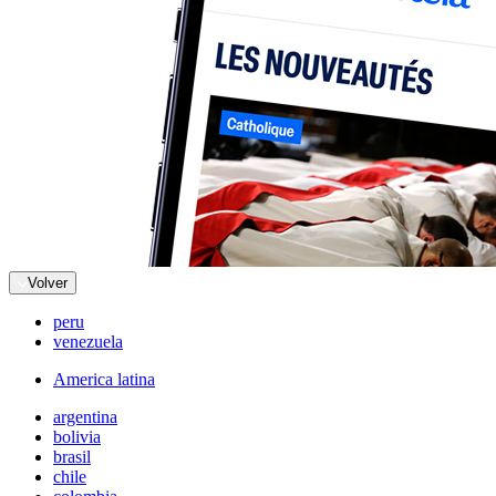
Volver
peru
venezuela
America latina
argentina
bolivia
brasil
chile