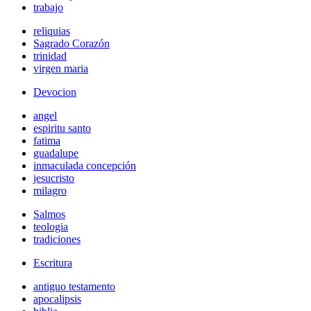
trabajo
reliquias
Sagrado Corazón
trinidad
virgen maria
Devocion
angel
espiritu santo
fatima
guadalupe
inmaculada concepción
jesucristo
milagro
Salmos
teologia
tradiciones
Escritura
antiguo testamento
apocalipsis