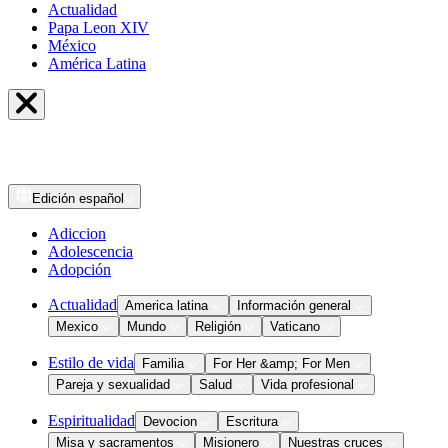
Actualidad
Papa Leon XIV
México
América Latina
Edición
español
Adiccion
Adolescencia
Adopción
Actualidad
America latina
Información general
Mexico
Mundo
Religión
Vaticano
Estilo de vida
Familia
For Her &amp; For Men
Pareja y sexualidad
Salud
Vida profesional
Espiritualidad
Devocion
Escritura
Misa y sacramentos
Misionero
Nuestras cruces