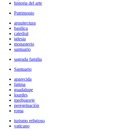
historia del arte
Patrimonio
arquitectura
basilica
catedral
iglesia
monasterio
santuario
sagrada familia
Santuario
aparecida
fatima
guadalupe
lourdes
medjugorje
peregrinación
roma
turismo religioso
vaticano