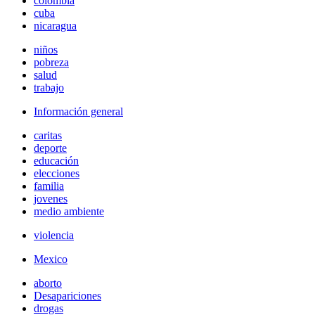
colombia
cuba
nicaragua
niños
pobreza
salud
trabajo
Información general
caritas
deporte
educación
elecciones
familia
jovenes
medio ambiente
violencia
Mexico
aborto
Desapariciones
drogas