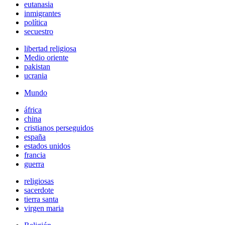
eutanasia
inmigrantes
política
secuestro
libertad religiosa
Medio oriente
pakistan
ucrania
Mundo
áfrica
china
cristianos perseguidos
españa
estados unidos
francia
guerra
religiosas
sacerdote
tierra santa
virgen maria