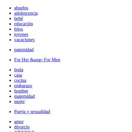
abuelos
adolescencia
bebé
educación
hijos
jovenes
vacaciones
paternidad
For Her &amp; For Men
boda
casa
cocina
embarazo
hombre
maternidad
mujer
Pareja y sexualidad
amor
divorcio