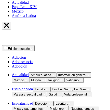
Actualidad
Papa Leon XIV
México
América Latina
Edición
español
Adiccion
Adolescencia
Adopción
Actualidad
America latina
Información general
Mexico
Mundo
Religión
Vaticano
Estilo de vida
Familia
For Her &amp; For Men
Pareja y sexualidad
Salud
Vida profesional
Espiritualidad
Devocion
Escritura
Misa y sacramentos
Misionero
Nuestras cruces