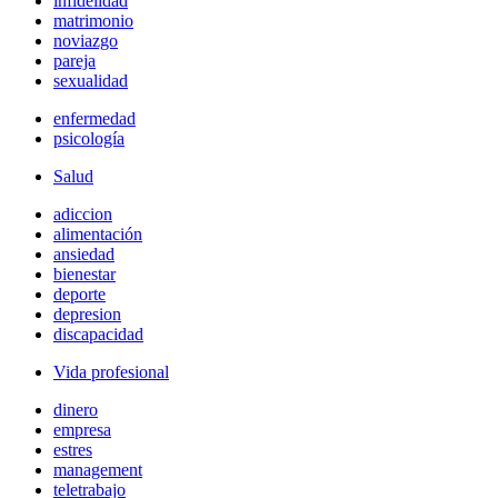
infidelidad
matrimonio
noviazgo
pareja
sexualidad
enfermedad
psicología
Salud
adiccion
alimentación
ansiedad
bienestar
deporte
depresion
discapacidad
Vida profesional
dinero
empresa
estres
management
teletrabajo