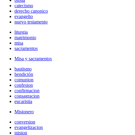
biblia
catecismo
derecho canonico
evangelio
nuevo testamento
liturgia
matrimonio
misa
sacramentos
Misa y sacramentos
bautismo
bendición
comunion
confesion
confirmacion
consagracion
eucaristia
Misionero
conversion
evangelizacion
mision