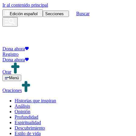
Ir al contenido principal
Buscar
Edición
español
Secciones
Dona ahora
Registro
Dona ahora
Orar
Menú
Oraciones
Historias que inspiran
Análisis
Opinión
Profundidad
Espiritualidad
Descubrimiento
Estilo de vida