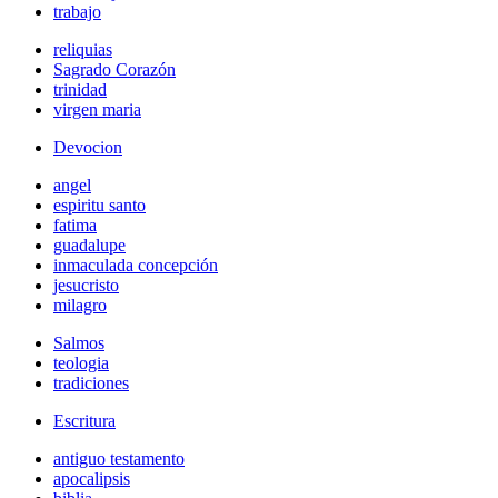
trabajo
reliquias
Sagrado Corazón
trinidad
virgen maria
Devocion
angel
espiritu santo
fatima
guadalupe
inmaculada concepción
jesucristo
milagro
Salmos
teologia
tradiciones
Escritura
antiguo testamento
apocalipsis