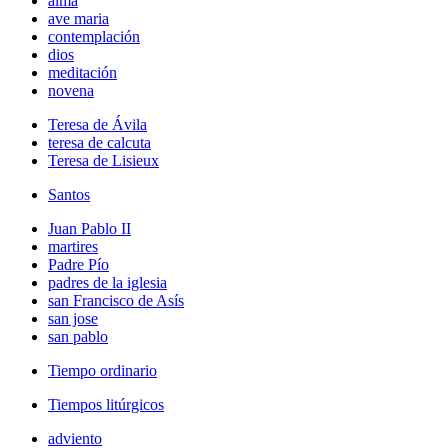
alma
ave maria
contemplación
dios
meditación
novena
Teresa de Ávila
teresa de calcuta
Teresa de Lisieux
Santos
Juan Pablo II
martires
Padre Pío
padres de la iglesia
san Francisco de Asís
san jose
san pablo
Tiempo ordinario
Tiempos litúrgicos
adviento