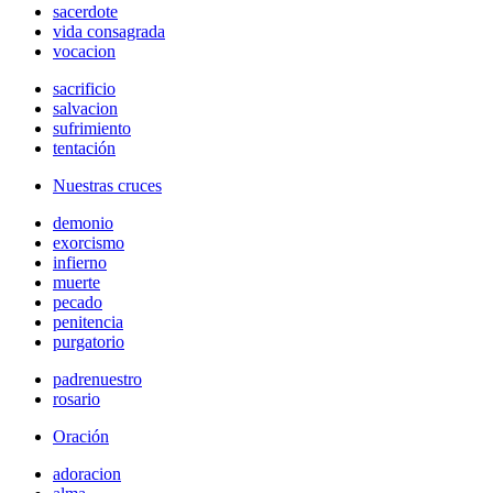
sacerdote
vida consagrada
vocacion
sacrificio
salvacion
sufrimiento
tentación
Nuestras cruces
demonio
exorcismo
infierno
muerte
pecado
penitencia
purgatorio
padrenuestro
rosario
Oración
adoracion