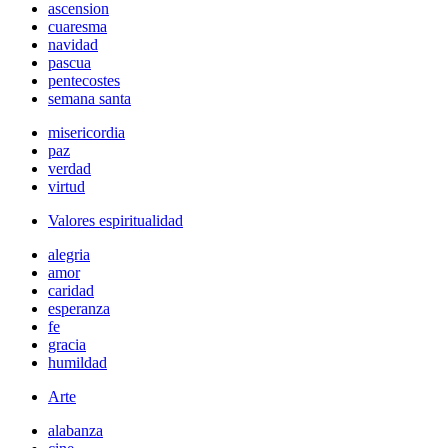
ascension
cuaresma
navidad
pascua
pentecostes
semana santa
misericordia
paz
verdad
virtud
Valores espiritualidad
alegria
amor
caridad
esperanza
fe
gracia
humildad
Arte
alabanza