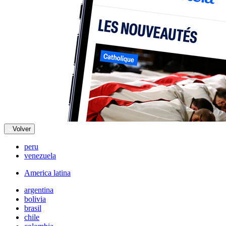
Volver
peru
venezuela
America latina
argentina
bolivia
brasil
chile