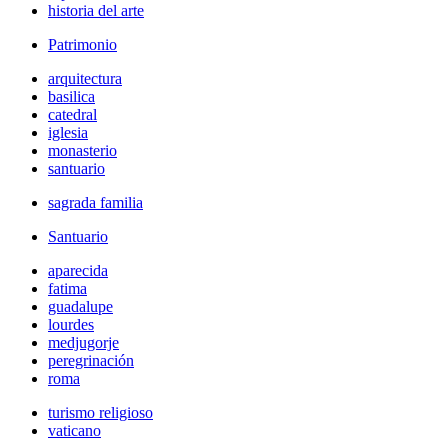
historia del arte
Patrimonio
arquitectura
basilica
catedral
iglesia
monasterio
santuario
sagrada familia
Santuario
aparecida
fatima
guadalupe
lourdes
medjugorje
peregrinación
roma
turismo religioso
vaticano