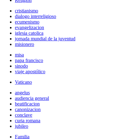
Religión
cristianismo
dialogo interreligioso
ecumenismo
evangelizacion
iglesia catolica
jornada mundial de la juventud
misionero
misa
papa francisco
sinodo
viaje apostólico
Vaticano
angelus
audiencia general
beatificacion
canonizacion
conclave
curia romana
jubileo
Familia