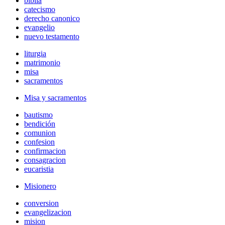
biblia
catecismo
derecho canonico
evangelio
nuevo testamento
liturgia
matrimonio
misa
sacramentos
Misa y sacramentos
bautismo
bendición
comunion
confesion
confirmacion
consagracion
eucaristia
Misionero
conversion
evangelizacion
mision