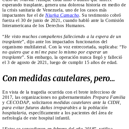
esperando trasplante, genera una dolorosa historia en medio de
la crisis sanitaria de Venezuela, uno de los casos más
impactantes fue el de
Niurka Camacho
. Su testimonio cobró
fuerza el 30 de junio de 2021, cuando habló ante la Comisión
Interamericana de los Derechos Humanos.
“
He visto muchos compañeros falleciendo a la espera de un
trasplante
”, dijo ante los impactados funcionarios del
organismo multilateral. Con la voz entrecortada, suplicaba: “
Yo
no quiero que a mí me pase lo mismo por esperar un
trasplante
”. Sin embargo, la operación nunca llegó y falleció
el 3 de agosto de 2021, luego de cumplir 15 años de edad.
Con medidas cautelares, pero…
En vista de la tragedia ocurrida con el brote infeccioso de
2017, las organizaciones no gubernamentales
Prepara Familia
y
CECODAP
, solicitaron
medidas cautelares ante la CIDH,
para evitar futuros daños irreparables a la población
hospitalaria
, específicamente a los pacientes del área de
nefrología de este hospital infantil.
“
Estas s
e concedieron
en febrero del año 2018
”, ratifica