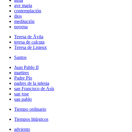
alma
ave maria
contemplación
dios
meditación
novena
Teresa de Ávila
teresa de calcuta
Teresa de Lisieux
Santos
Juan Pablo II
martires
Padre Pío
padres de la iglesia
san Francisco de Asís
san jose
san pablo
Tiempo ordinario
Tiempos litúrgicos
adviento