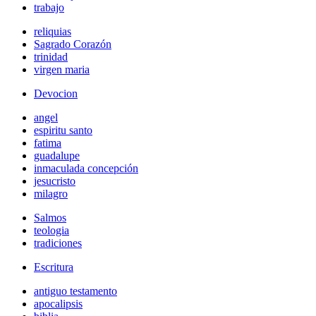
trabajo
reliquias
Sagrado Corazón
trinidad
virgen maria
Devocion
angel
espiritu santo
fatima
guadalupe
inmaculada concepción
jesucristo
milagro
Salmos
teologia
tradiciones
Escritura
antiguo testamento
apocalipsis