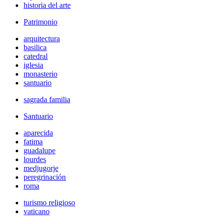
historia del arte
Patrimonio
arquitectura
basilica
catedral
iglesia
monasterio
santuario
sagrada familia
Santuario
aparecida
fatima
guadalupe
lourdes
medjugorje
peregrinación
roma
turismo religioso
vaticano