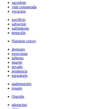
sacerdote
vida consagrada
vocacion
sacrificio
salvacion
sufrimiento
tentación
Nuestras cruces
demonio
exorcismo
infierno
muerte
pecado
penitencia
purgatorio
padrenuestro
rosario
Oración
adoracion