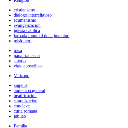
Religión
cristianismo
dialogo interreligioso
ecumenismo
evangelizacion
iglesia catolica
jornada mundial de la juventud
misionero
misa
papa francisco
sinodo
viaje apostólico
Vaticano
angelus
audiencia general
beatificacion
canonizacion
conclave
curia romana
jubileo
Familia