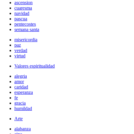
ascension
cuaresma
navidad
pascua
pentecostes
semana santa
misericordia
paz
verdad
virtud
Valores espiritualidad
alegria
amor
caridad
esperanza
fe
gracia
humildad
Arte
alabanza