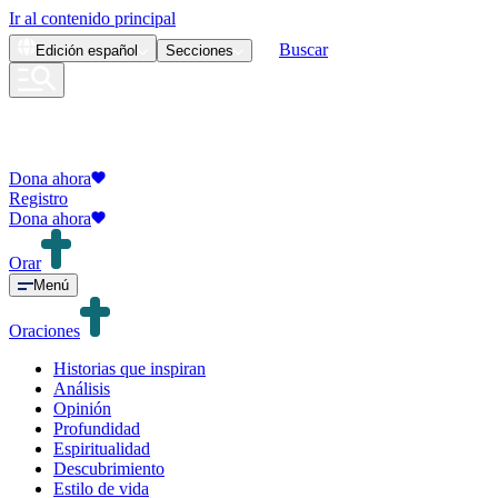
Ir al contenido principal
Buscar
Edición
español
Secciones
Dona ahora
Registro
Dona ahora
Orar
Menú
Oraciones
Historias que inspiran
Análisis
Opinión
Profundidad
Espiritualidad
Descubrimiento
Estilo de vida