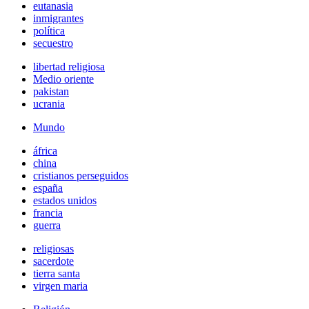
eutanasia
inmigrantes
política
secuestro
libertad religiosa
Medio oriente
pakistan
ucrania
Mundo
áfrica
china
cristianos perseguidos
españa
estados unidos
francia
guerra
religiosas
sacerdote
tierra santa
virgen maria