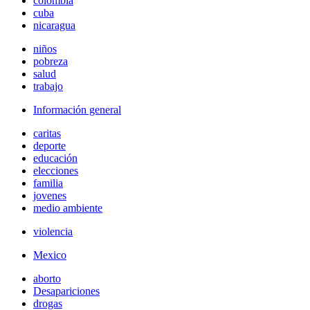
colombia
cuba
nicaragua
niños
pobreza
salud
trabajo
Información general
caritas
deporte
educación
elecciones
familia
jovenes
medio ambiente
violencia
Mexico
aborto
Desapariciones
drogas