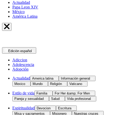
Actualidad
Papa Leon XIV
México
América Latina
Edición
español
Adiccion
Adolescencia
Adopción
Actualidad
America latina
Información general
Mexico
Mundo
Religión
Vaticano
Estilo de vida
Familia
For Her &amp; For Men
Pareja y sexualidad
Salud
Vida profesional
Espiritualidad
Devocion
Escritura
Misa y sacramentos
Misionero
Nuestras cruces