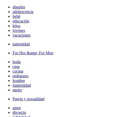
abuelos
adolescencia
bebé
educación
hijos
jovenes
vacaciones
paternidad
For Her &amp; For Men
boda
casa
cocina
embarazo
hombre
maternidad
mujer
Pareja y sexualidad
amor
divorcio