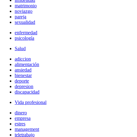
infidelidad
matrimonio
noviazgo
pareja
sexualidad
enfermedad
psicología
Salud
adiccion
alimentación
ansiedad
bienestar
deporte
depresion
discapacidad
Vida profesional
dinero
empresa
estres
management
teletrabajo