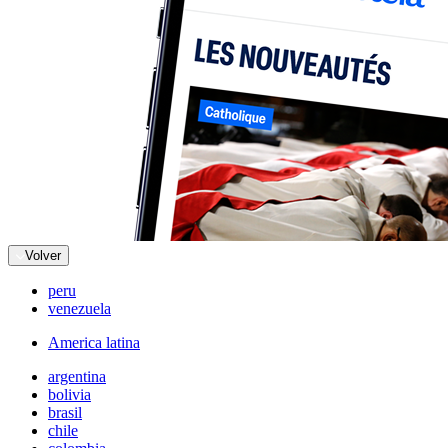
Volver
peru
venezuela
America latina
argentina
bolivia
brasil
chile