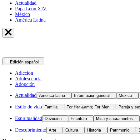
Actualidad
Papa Leon XIV
México
América Latina
Edición
español
Adiccion
Adolescencia
Adopción
Actualidad
America latina
Información general
Mexico
Estilo de vida
Familia
For Her &amp; For Men
Pareja y se
Espiritualidad
Devocion
Escritura
Misa y sacramentos
Descubrimiento
Arte
Cultura
Historia
Patrimonio