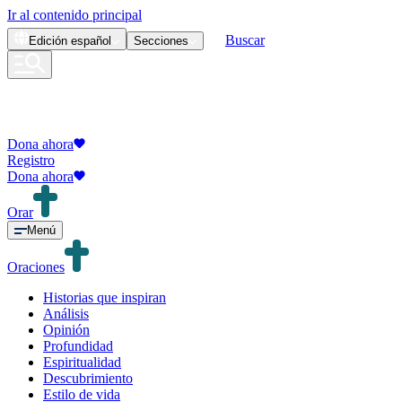
Ir al contenido principal
Buscar
Edición
español
Secciones
Dona ahora
Registro
Dona ahora
Orar
Menú
Oraciones
Historias que inspiran
Análisis
Opinión
Profundidad
Espiritualidad
Descubrimiento
Estilo de vida