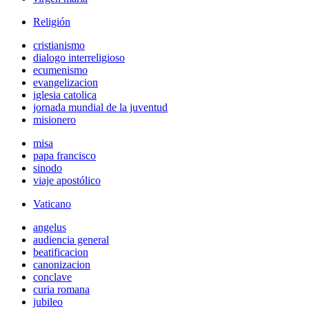
Religión
cristianismo
dialogo interreligioso
ecumenismo
evangelizacion
iglesia catolica
jornada mundial de la juventud
misionero
misa
papa francisco
sinodo
viaje apostólico
Vaticano
angelus
audiencia general
beatificacion
canonizacion
conclave
curia romana
jubileo