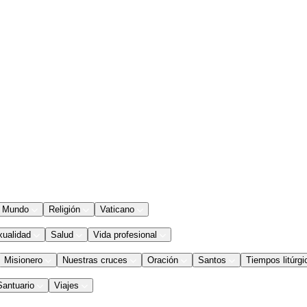
Mundo
Religión
Vaticano
xualidad
Salud
Vida profesional
Misionero
Nuestras cruces
Oración
Santos
Tiempos litúrgi
Santuario
Viajes