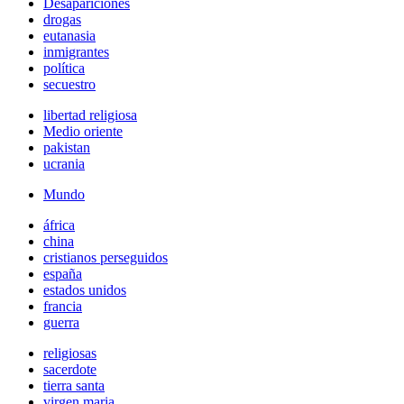
Desapariciones
drogas
eutanasia
inmigrantes
política
secuestro
libertad religiosa
Medio oriente
pakistan
ucrania
Mundo
áfrica
china
cristianos perseguidos
españa
estados unidos
francia
guerra
religiosas
sacerdote
tierra santa
virgen maria