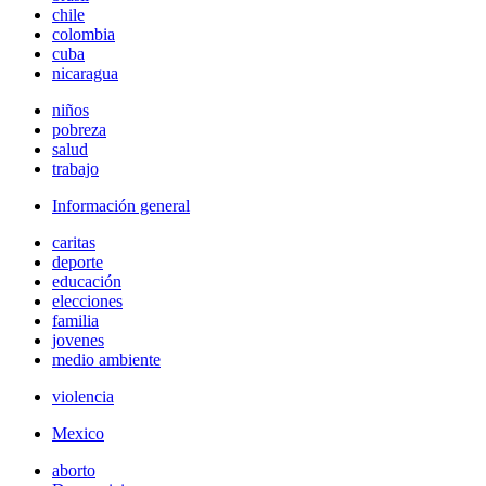
chile
colombia
cuba
nicaragua
niños
pobreza
salud
trabajo
Información general
caritas
deporte
educación
elecciones
familia
jovenes
medio ambiente
violencia
Mexico
aborto