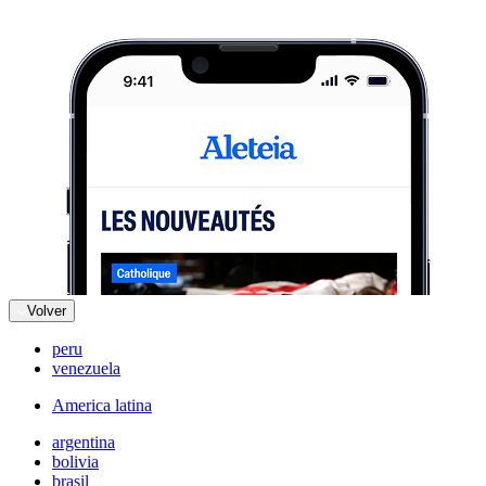
Volver
peru
venezuela
America latina
argentina
bolivia
brasil