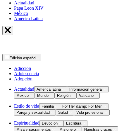
Actualidad
Papa Leon XIV
México
América Latina
Edición
español
Adiccion
Adolescencia
Adopción
Actualidad
America latina
Información general
Mexico
Mundo
Religión
Vaticano
Estilo de vida
Familia
For Her &amp; For Men
Pareja y sexualidad
Salud
Vida profesional
Espiritualidad
Devocion
Escritura
Misa y sacramentos
Misionero
Nuestras cruces