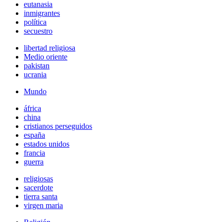
eutanasia
inmigrantes
política
secuestro
libertad religiosa
Medio oriente
pakistan
ucrania
Mundo
áfrica
china
cristianos perseguidos
españa
estados unidos
francia
guerra
religiosas
sacerdote
tierra santa
virgen maria