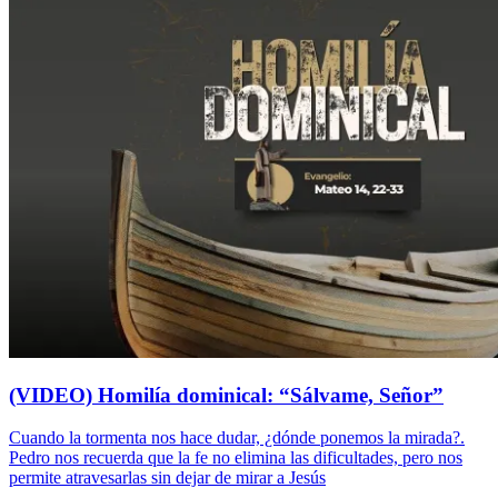
(VIDEO) Homilía dominical: “Sálvame, Señor”
Cuando la tormenta nos hace dudar, ¿dónde ponemos la mirada?.
Pedro nos recuerda que la fe no elimina las dificultades, pero nos
permite atravesarlas sin dejar de mirar a Jesús