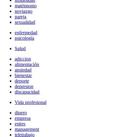
infidelidad
matrimonio
noviazgo
pareja
sexualidad
enfermedad
psicología
Salud
adiccion
alimentación
ansiedad
bienestar
deporte
depresion
discapacidad
Vida profesional
dinero
empresa
estres
management
teletrabajo