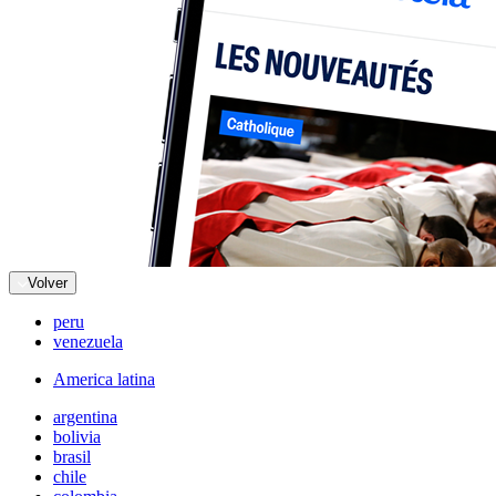
Volver
peru
venezuela
America latina
argentina
bolivia
brasil
chile