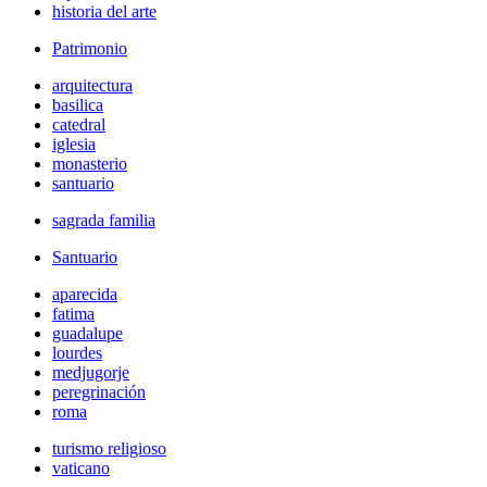
historia del arte
Patrimonio
arquitectura
basilica
catedral
iglesia
monasterio
santuario
sagrada familia
Santuario
aparecida
fatima
guadalupe
lourdes
medjugorje
peregrinación
roma
turismo religioso
vaticano