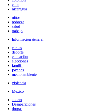
colombia
cuba
nicaragua
niños
pobreza
salud
trabajo
Información general
caritas
deporte
educación
elecciones
familia
jovenes
medio ambiente
violencia
Mexico
aborto
Desapariciones
drogas