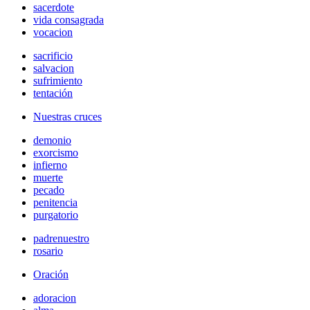
sacerdote
vida consagrada
vocacion
sacrificio
salvacion
sufrimiento
tentación
Nuestras cruces
demonio
exorcismo
infierno
muerte
pecado
penitencia
purgatorio
padrenuestro
rosario
Oración
adoracion