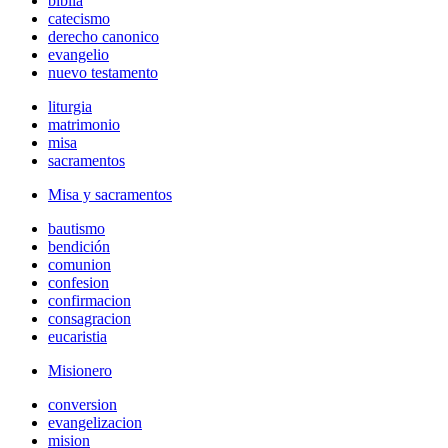
biblia
catecismo
derecho canonico
evangelio
nuevo testamento
liturgia
matrimonio
misa
sacramentos
Misa y sacramentos
bautismo
bendición
comunion
confesion
confirmacion
consagracion
eucaristia
Misionero
conversion
evangelizacion
mision