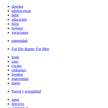
abuelos
adolescencia
bebé
educación
hijos
jovenes
vacaciones
paternidad
For Her &amp; For Men
boda
casa
cocina
embarazo
hombre
maternidad
mujer
Pareja y sexualidad
amor
divorcio