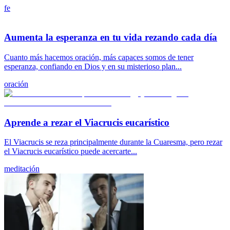
fe
Aumenta la esperanza en tu vida rezando cada día
Cuanto más hacemos oración, más capaces somos de tener
esperanza, confiando en Dios y en su misterioso plan...
oración
Aprende a rezar el Viacrucis eucarístico
El Viacrucis se reza principalmente durante la Cuaresma, pero rezar
el Viacrucis eucarístico puede acercarte...
meditación