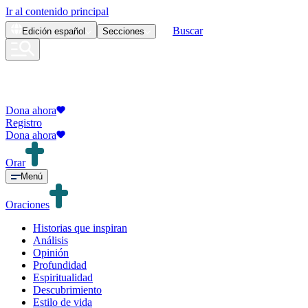
Ir al contenido principal
Buscar
Edición
español
Secciones
Dona ahora
Registro
Dona ahora
Orar
Menú
Oraciones
Historias que inspiran
Análisis
Opinión
Profundidad
Espiritualidad
Descubrimiento
Estilo de vida