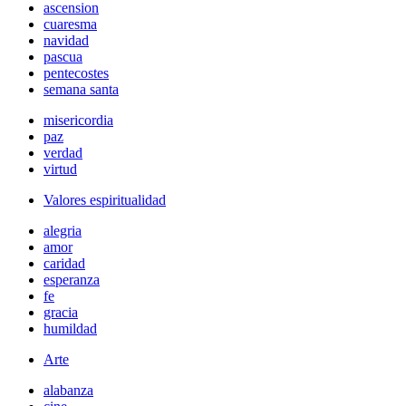
ascension
cuaresma
navidad
pascua
pentecostes
semana santa
misericordia
paz
verdad
virtud
Valores espiritualidad
alegria
amor
caridad
esperanza
fe
gracia
humildad
Arte
alabanza