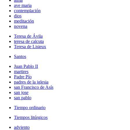
alma
ave maria
contemplación
dios
meditación
novena
Teresa de Ávila
teresa de calcuta
Teresa de Lisieux
Santos
Juan Pablo II
martires
Padre Pío
padres de la iglesia
san Francisco de Asís
san jose
san pablo
Tiempo ordinario
Tiempos litúrgicos
adviento