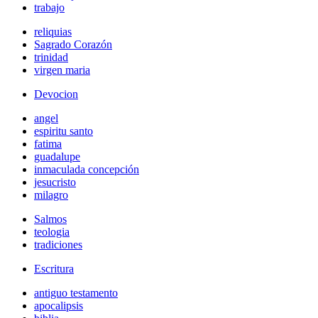
trabajo
reliquias
Sagrado Corazón
trinidad
virgen maria
Devocion
angel
espiritu santo
fatima
guadalupe
inmaculada concepción
jesucristo
milagro
Salmos
teologia
tradiciones
Escritura
antiguo testamento
apocalipsis