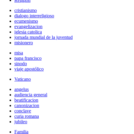
Religión
cristianismo
dialogo interreligioso
ecumenismo
evangelizacion
iglesia catolica
jornada mundial de la juventud
misionero
misa
papa francisco
sinodo
viaje apostólico
Vaticano
angelus
audiencia general
beatificacion
canonizacion
conclave
curia romana
jubileo
Familia