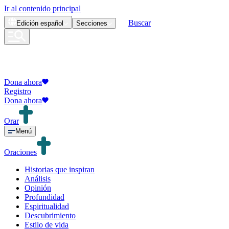
Ir al contenido principal
Buscar
Edición
español
Secciones
Dona ahora
Registro
Dona ahora
Orar
Menú
Oraciones
Historias que inspiran
Análisis
Opinión
Profundidad
Espiritualidad
Descubrimiento
Estilo de vida