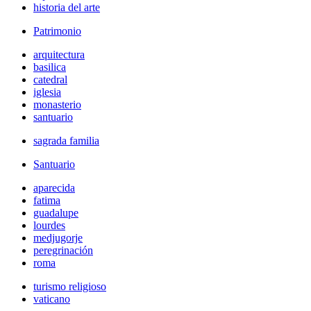
historia del arte
Patrimonio
arquitectura
basilica
catedral
iglesia
monasterio
santuario
sagrada familia
Santuario
aparecida
fatima
guadalupe
lourdes
medjugorje
peregrinación
roma
turismo religioso
vaticano