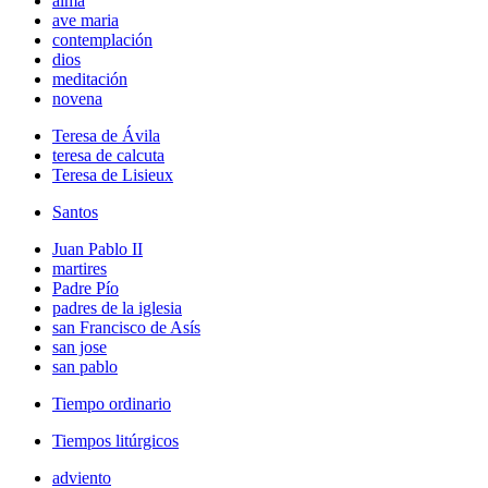
alma
ave maria
contemplación
dios
meditación
novena
Teresa de Ávila
teresa de calcuta
Teresa de Lisieux
Santos
Juan Pablo II
martires
Padre Pío
padres de la iglesia
san Francisco de Asís
san jose
san pablo
Tiempo ordinario
Tiempos litúrgicos
adviento