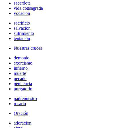
sacerdote
vida consagrada
vocacion
sacrificio
salvacion
sufrimiento
tentación
Nuestras cruces
demonio
exorcismo
infierno
muerte
pecado
penitencia
purgatorio
padrenuestro
rosario
Oración
adoracion