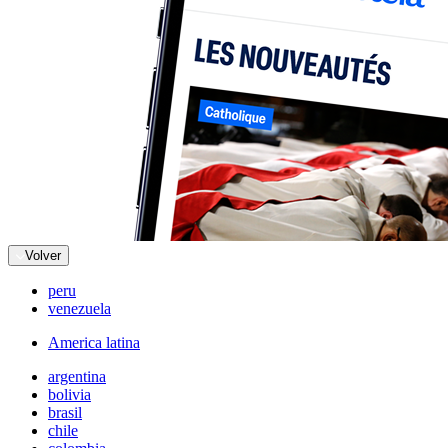
Volver
peru
venezuela
America latina
argentina
bolivia
brasil
chile