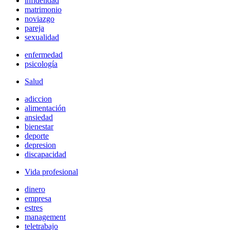
infidelidad
matrimonio
noviazgo
pareja
sexualidad
enfermedad
psicología
Salud
adiccion
alimentación
ansiedad
bienestar
deporte
depresion
discapacidad
Vida profesional
dinero
empresa
estres
management
teletrabajo