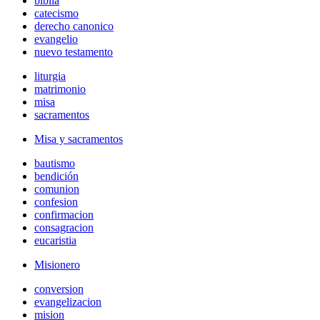
biblia
catecismo
derecho canonico
evangelio
nuevo testamento
liturgia
matrimonio
misa
sacramentos
Misa y sacramentos
bautismo
bendición
comunion
confesion
confirmacion
consagracion
eucaristia
Misionero
conversion
evangelizacion
mision