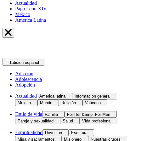
Actualidad
Papa Leon XIV
México
América Latina
Edición
español
Adiccion
Adolescencia
Adopción
Actualidad
America latina
Información general
Mexico
Mundo
Religión
Vaticano
Estilo de vida
Familia
For Her &amp; For Men
Pareja y sexualidad
Salud
Vida profesional
Espiritualidad
Devocion
Escritura
Misa y sacramentos
Misionero
Nuestras cruces