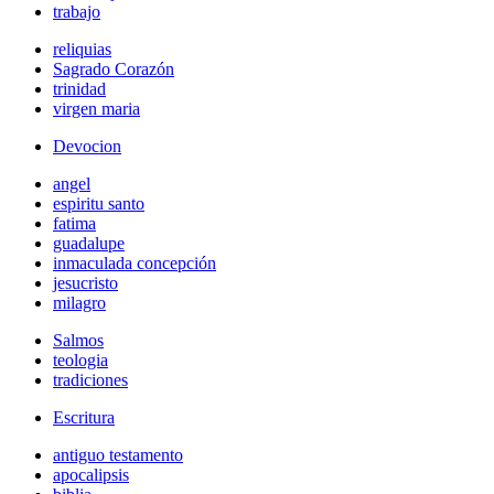
trabajo
reliquias
Sagrado Corazón
trinidad
virgen maria
Devocion
angel
espiritu santo
fatima
guadalupe
inmaculada concepción
jesucristo
milagro
Salmos
teologia
tradiciones
Escritura
antiguo testamento
apocalipsis