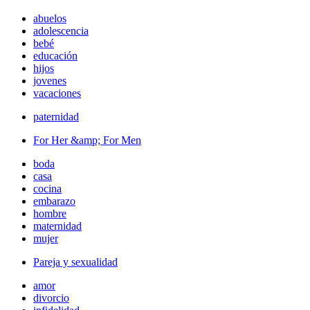
abuelos
adolescencia
bebé
educación
hijos
jovenes
vacaciones
paternidad
For Her &amp; For Men
boda
casa
cocina
embarazo
hombre
maternidad
mujer
Pareja y sexualidad
amor
divorcio