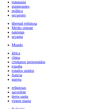
eutanasia
inmigrantes
política
secuestro
libertad religiosa
Medio oriente
pakistan
ucrania
Mundo
áfrica
china
cristianos perseguidos
españa
estados unidos
francia
guerra
religiosas
sacerdote
tierra santa
virgen maria