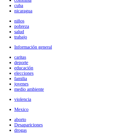
colombia
cuba
nicaragua
niños
pobreza
salud
trabajo
Información general
caritas
deporte
educación
elecciones
familia
jovenes
medio ambiente
violencia
Mexico
aborto
Desapariciones
drogas