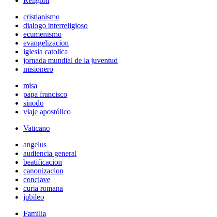
Religión
cristianismo
dialogo interreligioso
ecumenismo
evangelizacion
iglesia catolica
jornada mundial de la juventud
misionero
misa
papa francisco
sinodo
viaje apostólico
Vaticano
angelus
audiencia general
beatificacion
canonizacion
conclave
curia romana
jubileo
Familia