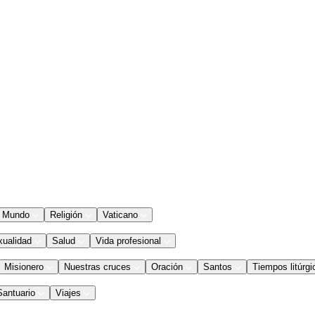
Mundo
Religión
Vaticano
xualidad
Salud
Vida profesional
Misionero
Nuestras cruces
Oración
Santos
Tiempos litúrgi
Santuario
Viajes