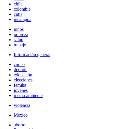
chile
colombia
cuba
nicaragua
niños
pobreza
salud
trabajo
Información general
caritas
deporte
educación
elecciones
familia
jovenes
medio ambiente
violencia
Mexico
aborto