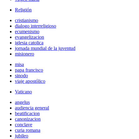
Religión
cristianismo
dialogo interreligioso
ecumenismo
evangelizacion
iglesia catolica
jornada mundial de la juventud
misionero
misa
papa francisco
sinodo
viaje apostólico
Vaticano
angelus
audiencia general
beatificacion
canonizacion
conclave
curia romana
jubileo