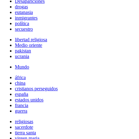
Desapariciones
drogas
eutanasia
inmigrantes
política
secuestro
libertad religiosa
Medio oriente
pakistan
ucrania
Mundo
áfrica
china
cristianos perseguidos
españa
estados unidos
francia
guerra
religiosas
sacerdote
tierra santa
virgen maria