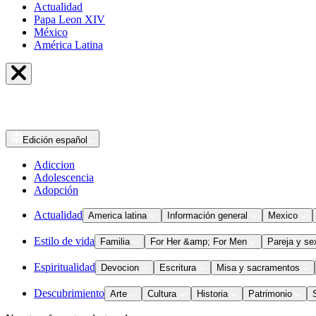
Actualidad
Papa Leon XIV
México
América Latina
Edición
español
Adiccion
Adolescencia
Adopción
Actualidad
America latina
Información general
Mexico
Estilo de vida
Familia
For Her &amp; For Men
Pareja y se
Espiritualidad
Devocion
Escritura
Misa y sacramentos
Descubrimiento
Arte
Cultura
Historia
Patrimonio