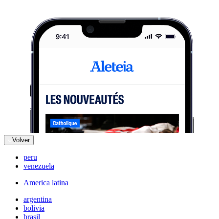
Volver
peru
venezuela
America latina
argentina
bolivia
brasil