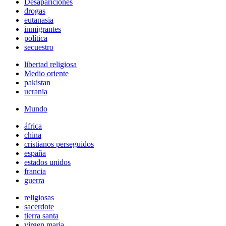
Desapariciones
drogas
eutanasia
inmigrantes
política
secuestro
libertad religiosa
Medio oriente
pakistan
ucrania
Mundo
áfrica
china
cristianos perseguidos
españa
estados unidos
francia
guerra
religiosas
sacerdote
tierra santa
virgen maria