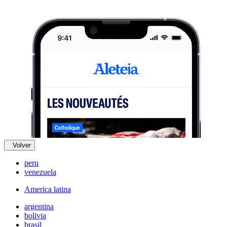
Volver
peru
venezuela
America latina
argentina
bolivia
brasil