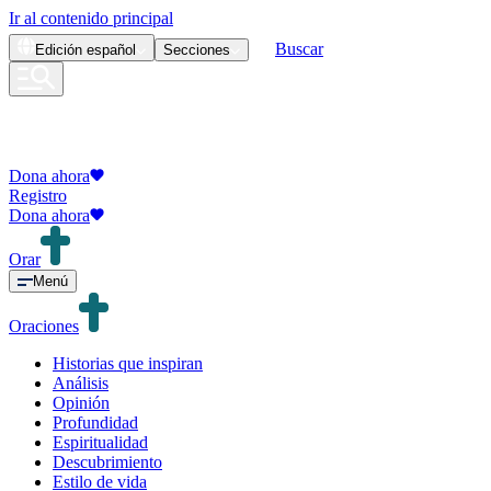
Ir al contenido principal
Buscar
Edición
español
Secciones
Dona ahora
Registro
Dona ahora
Orar
Menú
Oraciones
Historias que inspiran
Análisis
Opinión
Profundidad
Espiritualidad
Descubrimiento
Estilo de vida