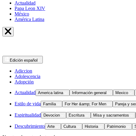
Actualidad
Papa Leon XIV
México
América Latina
Edición
español
Adiccion
Adolescencia
Adopción
Actualidad
America latina
Información general
Mexico
Estilo de vida
Familia
For Her &amp; For Men
Pareja y se
Espiritualidad
Devocion
Escritura
Misa y sacramentos
Descubrimiento
Arte
Cultura
Historia
Patrimonio