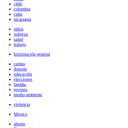
chile
colombia
cuba
nicaragua
niños
pobreza
salud
trabajo
Información general
caritas
deporte
educación
elecciones
familia
jovenes
medio ambiente
violencia
Mexico
aborto