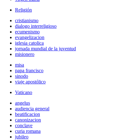
Religión
cristianismo
dialogo interreligioso
ecumenismo
evangelizacion
iglesia catolica
jornada mundial de la juventud
misionero
misa
papa francisco
sinodo
viaje apostólico
Vaticano
angelus
audiencia general
beatificacion
canonizacion
conclave
curia romana
jubileo