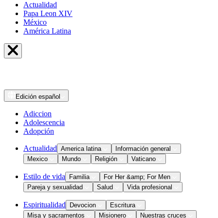
Actualidad
Papa Leon XIV
México
América Latina
Edición
español
Adiccion
Adolescencia
Adopción
Actualidad
America latina
Información general
Mexico
Mundo
Religión
Vaticano
Estilo de vida
Familia
For Her &amp; For Men
Pareja y sexualidad
Salud
Vida profesional
Espiritualidad
Devocion
Escritura
Misa y sacramentos
Misionero
Nuestras cruces