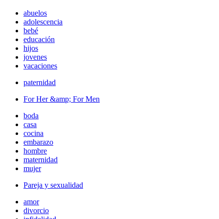
abuelos
adolescencia
bebé
educación
hijos
jovenes
vacaciones
paternidad
For Her &amp; For Men
boda
casa
cocina
embarazo
hombre
maternidad
mujer
Pareja y sexualidad
amor
divorcio