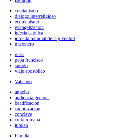
Religión
cristianismo
dialogo interreligioso
ecumenismo
evangelizacion
iglesia catolica
jornada mundial de la juventud
misionero
misa
papa francisco
sinodo
viaje apostólico
Vaticano
angelus
audiencia general
beatificacion
canonizacion
conclave
curia romana
jubileo
Familia