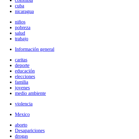
colombia
cuba
nicaragua
niños
pobreza
salud
trabajo
Información general
caritas
deporte
educación
elecciones
familia
jovenes
medio ambiente
violencia
Mexico
aborto
Desapariciones
drogas