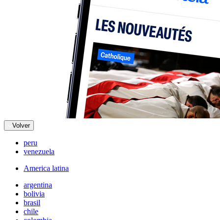
Volver
peru
venezuela
America latina
argentina
bolivia
brasil
chile