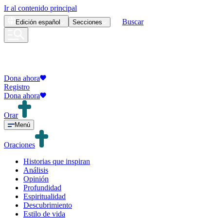
Ir al contenido principal
Buscar
Edición
español
Secciones
Dona ahora
Registro
Dona ahora
Orar
Menú
Oraciones
Historias que inspiran
Análisis
Opinión
Profundidad
Espiritualidad
Descubrimiento
Estilo de vida