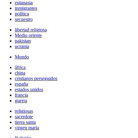
eutanasia
inmigrantes
política
secuestro
libertad religiosa
Medio oriente
pakistan
ucrania
Mundo
áfrica
china
cristianos perseguidos
españa
estados unidos
francia
guerra
religiosas
sacerdote
tierra santa
virgen maria