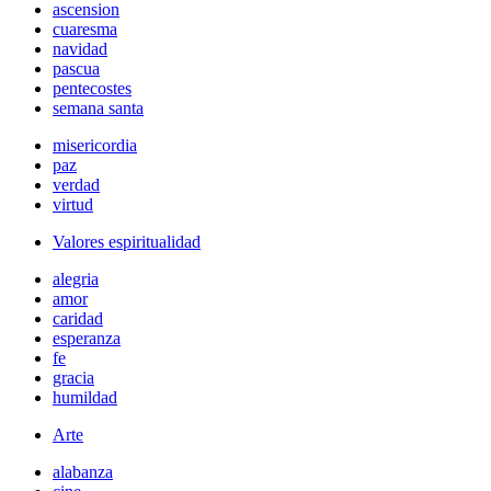
ascension
cuaresma
navidad
pascua
pentecostes
semana santa
misericordia
paz
verdad
virtud
Valores espiritualidad
alegria
amor
caridad
esperanza
fe
gracia
humildad
Arte
alabanza