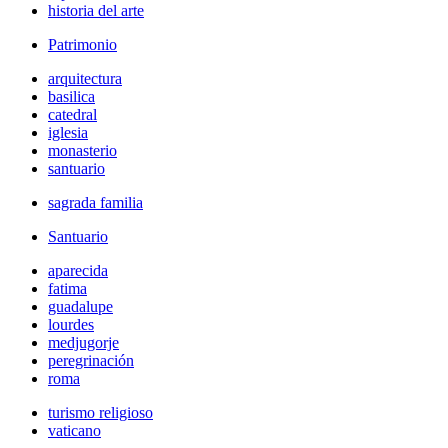
historia del arte
Patrimonio
arquitectura
basilica
catedral
iglesia
monasterio
santuario
sagrada familia
Santuario
aparecida
fatima
guadalupe
lourdes
medjugorje
peregrinación
roma
turismo religioso
vaticano