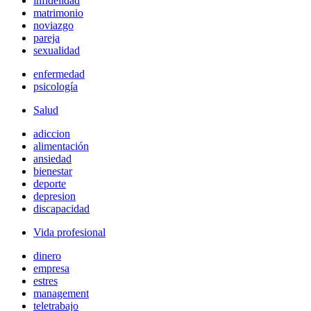
infidelidad
matrimonio
noviazgo
pareja
sexualidad
enfermedad
psicología
Salud
adiccion
alimentación
ansiedad
bienestar
deporte
depresion
discapacidad
Vida profesional
dinero
empresa
estres
management
teletrabajo