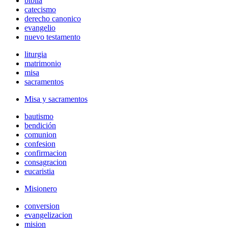
biblia
catecismo
derecho canonico
evangelio
nuevo testamento
liturgia
matrimonio
misa
sacramentos
Misa y sacramentos
bautismo
bendición
comunion
confesion
confirmacion
consagracion
eucaristia
Misionero
conversion
evangelizacion
mision