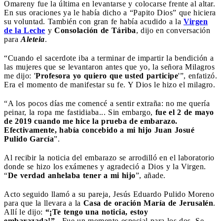
Omareny fue la última en levantarse y colocarse frente al altar.
En sus oraciones ya le había dicho a “Papito Dios” que hiciera
su voluntad. También con gran fe había acudido a la
Virgen
de la Leche
y
Consolación de Táriba
, dijo en conversación
para
Aleteia
.
“Cuando el sacerdote iba a terminar de impartir la bendición a
las mujeres que se levantaron antes que yo, la señora Milagros
me dijo: '
Profesora yo quiero que usted participe
'”, enfatizó.
Era el momento de manifestar su fe. Y Dios le hizo el milagro.
“A los pocos días me comencé a sentir extraña: no me quería
peinar, la ropa me fastidiaba... Sin embargo,
fue el 2 de mayo
de 2019 cuando me hice la prueba de embarazo.
Efectivamente, había concebido a mi hijo Juan Josué
Pulido García
”.
Al recibir la noticia del embarazo se arrodilló en el laboratorio
donde se hizo los exámenes y agradeció a Dios y la Virgen.
“
De verdad anhelaba tener a mi hijo
”, añade.
Acto seguido llamó a su pareja, Jesús Eduardo Pulido Moreno
para que la llevara a la
Casa de oración María de Jerusalén
.
Allí le dijo:
“¡Te tengo una noticia, estoy
embarazada!”.
Fue un momento especial para los dos. Se