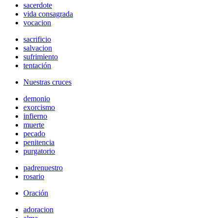
sacerdote
vida consagrada
vocacion
sacrificio
salvacion
sufrimiento
tentación
Nuestras cruces
demonio
exorcismo
infierno
muerte
pecado
penitencia
purgatorio
padrenuestro
rosario
Oración
adoracion