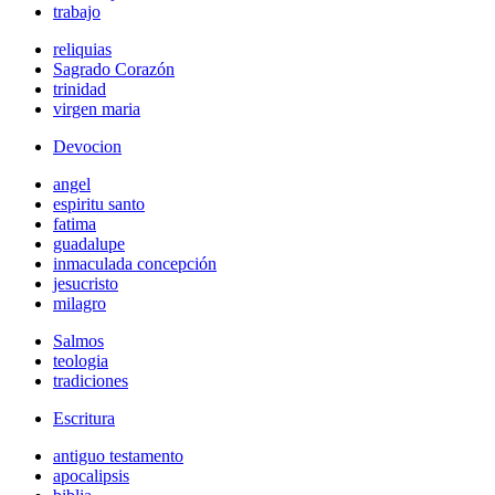
trabajo
reliquias
Sagrado Corazón
trinidad
virgen maria
Devocion
angel
espiritu santo
fatima
guadalupe
inmaculada concepción
jesucristo
milagro
Salmos
teologia
tradiciones
Escritura
antiguo testamento
apocalipsis