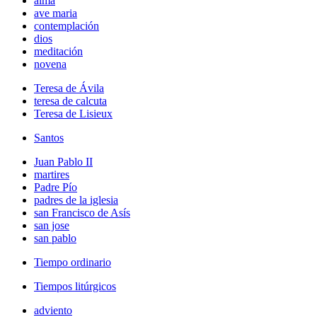
alma
ave maria
contemplación
dios
meditación
novena
Teresa de Ávila
teresa de calcuta
Teresa de Lisieux
Santos
Juan Pablo II
martires
Padre Pío
padres de la iglesia
san Francisco de Asís
san jose
san pablo
Tiempo ordinario
Tiempos litúrgicos
adviento