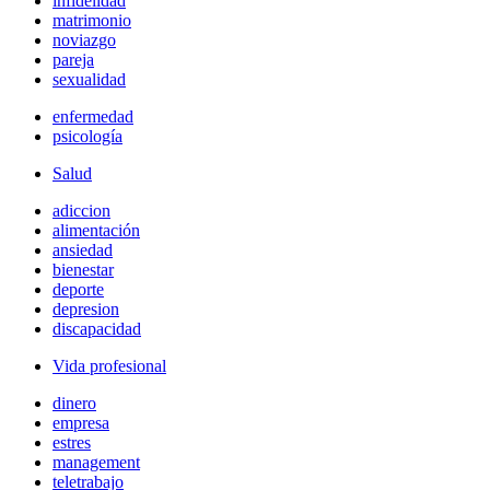
infidelidad
matrimonio
noviazgo
pareja
sexualidad
enfermedad
psicología
Salud
adiccion
alimentación
ansiedad
bienestar
deporte
depresion
discapacidad
Vida profesional
dinero
empresa
estres
management
teletrabajo