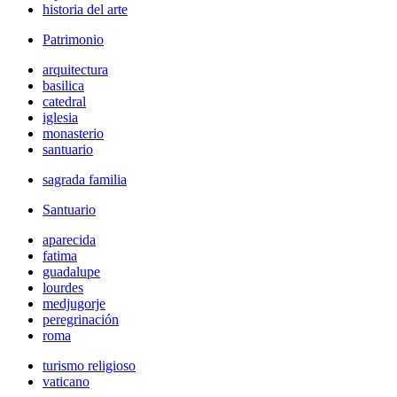
historia del arte
Patrimonio
arquitectura
basilica
catedral
iglesia
monasterio
santuario
sagrada familia
Santuario
aparecida
fatima
guadalupe
lourdes
medjugorje
peregrinación
roma
turismo religioso
vaticano