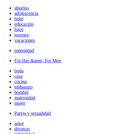
abuelos
adolescencia
bebé
educación
hijos
jovenes
vacaciones
paternidad
For Her &amp; For Men
boda
casa
cocina
embarazo
hombre
maternidad
mujer
Pareja y sexualidad
amor
divorcio