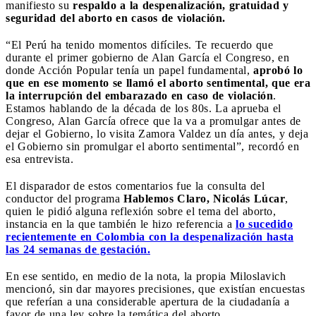
manifiesto su
respaldo a la despenalización, gratuidad y
seguridad del aborto en casos de violación.
“El Perú ha tenido momentos difíciles. Te recuerdo que
durante el primer gobierno de Alan García el Congreso, en
donde Acción Popular tenía un papel fundamental,
aprobó lo
que en ese momento se llamó el aborto sentimental, que era
la interrupción del embarazado en caso de violación
.
Estamos hablando de la década de los 80s. La aprueba el
Congreso, Alan García ofrece que la va a promulgar antes de
dejar el Gobierno, lo visita Zamora Valdez un día antes, y deja
el Gobierno sin promulgar el aborto sentimental”, recordó en
esa entrevista.
El disparador de estos comentarios fue la consulta del
conductor del programa
Hablemos Claro, Nicolás Lúcar
,
quien le pidió alguna reflexión sobre el tema del aborto,
instancia en la que también le hizo referencia a
lo sucedido
recientemente en Colombia con la despenalización hasta
las 24 semanas de gestación.
En ese sentido, en medio de la nota, la propia Miloslavich
mencionó, sin dar mayores precisiones, que existían encuestas
que referían a una considerable apertura de la ciudadanía a
favor de una ley sobre la temática del aborto.