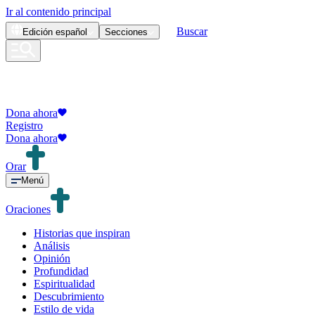
Ir al contenido principal
Buscar
Edición
español
Secciones
Dona ahora
Registro
Dona ahora
Orar
Menú
Oraciones
Historias que inspiran
Análisis
Opinión
Profundidad
Espiritualidad
Descubrimiento
Estilo de vida