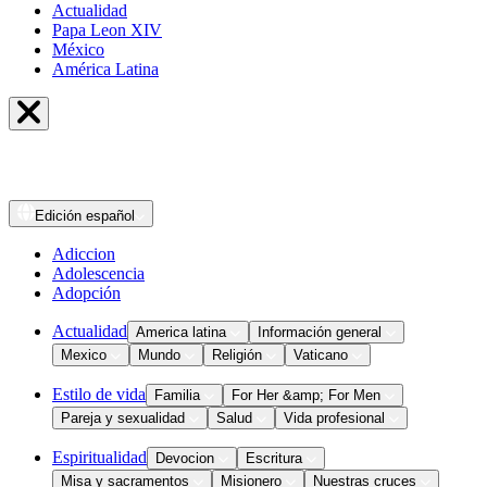
Actualidad
Papa Leon XIV
México
América Latina
Edición
español
Adiccion
Adolescencia
Adopción
Actualidad
America latina
Información general
Mexico
Mundo
Religión
Vaticano
Estilo de vida
Familia
For Her &amp; For Men
Pareja y sexualidad
Salud
Vida profesional
Espiritualidad
Devocion
Escritura
Misa y sacramentos
Misionero
Nuestras cruces