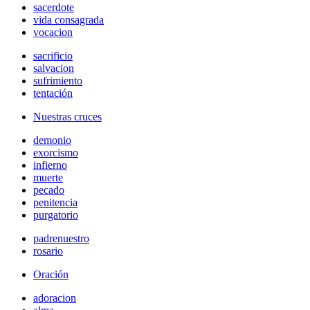
sacerdote
vida consagrada
vocacion
sacrificio
salvacion
sufrimiento
tentación
Nuestras cruces
demonio
exorcismo
infierno
muerte
pecado
penitencia
purgatorio
padrenuestro
rosario
Oración
adoracion