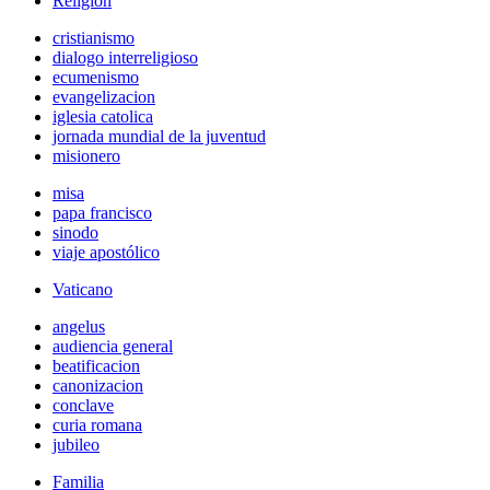
Religión
cristianismo
dialogo interreligioso
ecumenismo
evangelizacion
iglesia catolica
jornada mundial de la juventud
misionero
misa
papa francisco
sinodo
viaje apostólico
Vaticano
angelus
audiencia general
beatificacion
canonizacion
conclave
curia romana
jubileo
Familia