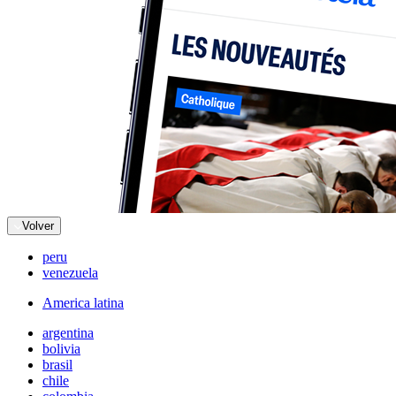
Volver
peru
venezuela
America latina
argentina
bolivia
brasil
chile