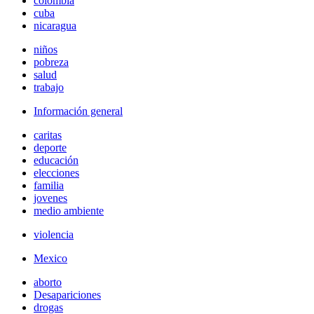
colombia
cuba
nicaragua
niños
pobreza
salud
trabajo
Información general
caritas
deporte
educación
elecciones
familia
jovenes
medio ambiente
violencia
Mexico
aborto
Desapariciones
drogas