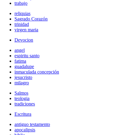
trabajo
reliquias
Sagrado Corazón
trinidad
virgen maria
Devocion
angel
espiritu santo
fatima
guadalupe
inmaculada concepción
jesucristo
milagro
Salmos
teologia
tradiciones
Escritura
antiguo testamento
apocalipsis