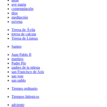
alma
ave maria
contemplación
dios
meditación
novena
Teresa de Ávila
teresa de calcuta
Teresa de Lisieux
Santos
Juan Pablo II
martires
Padre Pío
padres de la iglesia
san Francisco de Asís
san jose
san pablo
Tiempo ordinario
Tiempos litúrgicos
adviento