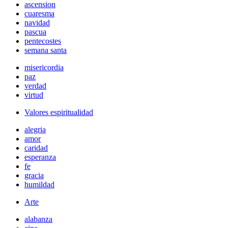
ascension
cuaresma
navidad
pascua
pentecostes
semana santa
misericordia
paz
verdad
virtud
Valores espiritualidad
alegria
amor
caridad
esperanza
fe
gracia
humildad
Arte
alabanza