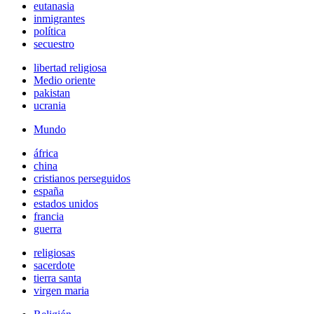
eutanasia
inmigrantes
política
secuestro
libertad religiosa
Medio oriente
pakistan
ucrania
Mundo
áfrica
china
cristianos perseguidos
españa
estados unidos
francia
guerra
religiosas
sacerdote
tierra santa
virgen maria