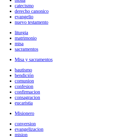
biblia
catecismo
derecho canonico
evangelio
nuevo testamento
liturgia
matrimonio
misa
sacramentos
Misa y sacramentos
bautismo
bendición
comunion
confesion
confirmacion
consagracion
eucaristia
Misionero
conversion
evangelizacion
mision