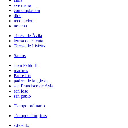
alma
ave maria
contemplación
dios
meditación
novena
Teresa de Ávila
teresa de calcuta
Teresa de Lisieux
Santos
Juan Pablo II
martires
Padre Pío
padres de la iglesia
san Francisco de Asís
san jose
san pablo
Tiempo ordinario
Tiempos litúrgicos
adviento