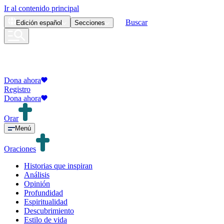
Ir al contenido principal
Buscar
Edición
español
Secciones
Dona ahora
Registro
Dona ahora
Orar
Menú
Oraciones
Historias que inspiran
Análisis
Opinión
Profundidad
Espiritualidad
Descubrimiento
Estilo de vida