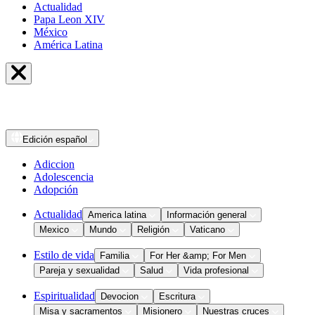
Actualidad
Papa Leon XIV
México
América Latina
Edición
español
Adiccion
Adolescencia
Adopción
Actualidad
America latina
Información general
Mexico
Mundo
Religión
Vaticano
Estilo de vida
Familia
For Her &amp; For Men
Pareja y sexualidad
Salud
Vida profesional
Espiritualidad
Devocion
Escritura
Misa y sacramentos
Misionero
Nuestras cruces