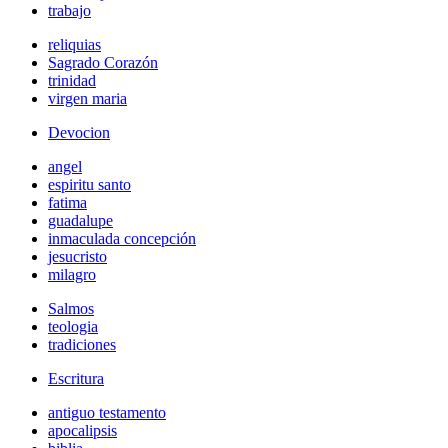
trabajo
reliquias
Sagrado Corazón
trinidad
virgen maria
Devocion
angel
espiritu santo
fatima
guadalupe
inmaculada concepción
jesucristo
milagro
Salmos
teologia
tradiciones
Escritura
antiguo testamento
apocalipsis