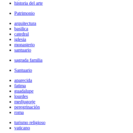
historia del arte
Patrimonio
arquitectura
basilica
catedral
iglesia
monasterio
santuario
sagrada familia
Santuario
aparecida
fatima
guadalupe
lourdes
medjugorje
peregrinación
roma
turismo religioso
vaticano