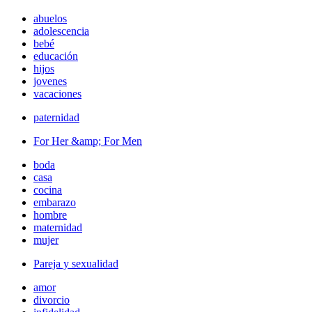
abuelos
adolescencia
bebé
educación
hijos
jovenes
vacaciones
paternidad
For Her &amp; For Men
boda
casa
cocina
embarazo
hombre
maternidad
mujer
Pareja y sexualidad
amor
divorcio