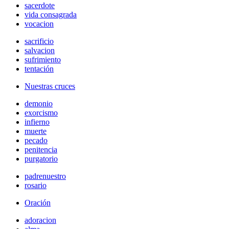
sacerdote
vida consagrada
vocacion
sacrificio
salvacion
sufrimiento
tentación
Nuestras cruces
demonio
exorcismo
infierno
muerte
pecado
penitencia
purgatorio
padrenuestro
rosario
Oración
adoracion