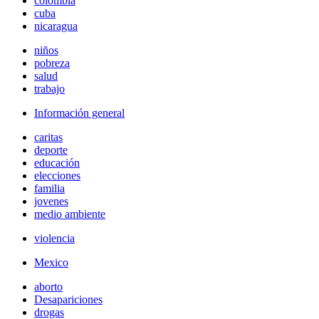
colombia
cuba
nicaragua
niños
pobreza
salud
trabajo
Información general
caritas
deporte
educación
elecciones
familia
jovenes
medio ambiente
violencia
Mexico
aborto
Desapariciones
drogas