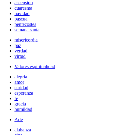
ascension
cuaresma
navidad
pascua
pentecostes
semana santa
misericordia
paz
verdad
virtud
Valores espiritualidad
alegria
amor
caridad
esperanza
fe
gracia
humildad
Arte
alabanza