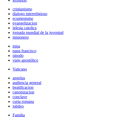
Religión
cristianismo
dialogo interreligioso
ecumenismo
evangelizacion
iglesia catolica
jornada mundial de la juventud
misionero
misa
papa francisco
sinodo
viaje apostólico
Vaticano
angelus
audiencia general
beatificacion
canonizacion
conclave
curia romana
jubileo
Familia