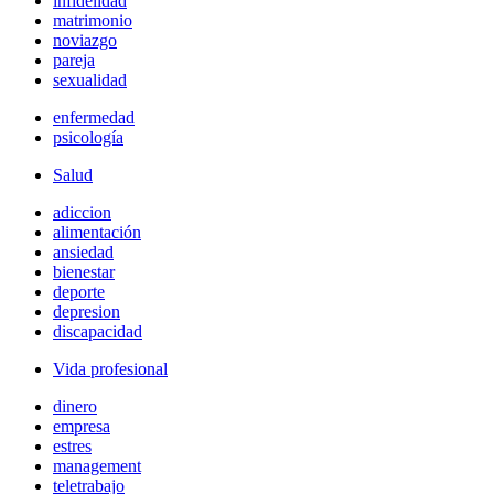
infidelidad
matrimonio
noviazgo
pareja
sexualidad
enfermedad
psicología
Salud
adiccion
alimentación
ansiedad
bienestar
deporte
depresion
discapacidad
Vida profesional
dinero
empresa
estres
management
teletrabajo