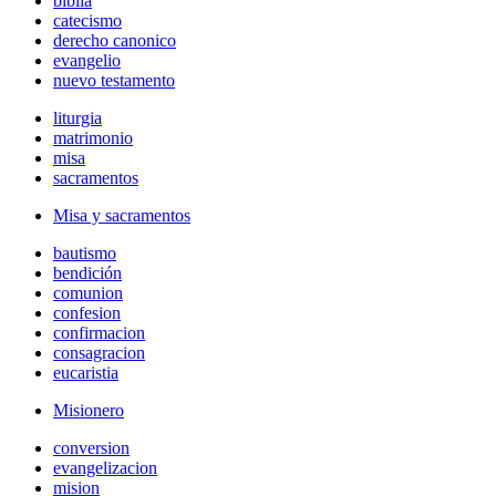
biblia
catecismo
derecho canonico
evangelio
nuevo testamento
liturgia
matrimonio
misa
sacramentos
Misa y sacramentos
bautismo
bendición
comunion
confesion
confirmacion
consagracion
eucaristia
Misionero
conversion
evangelizacion
mision