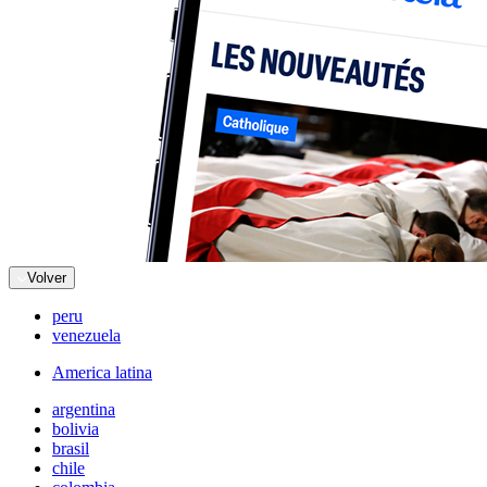
Volver
peru
venezuela
America latina
argentina
bolivia
brasil
chile