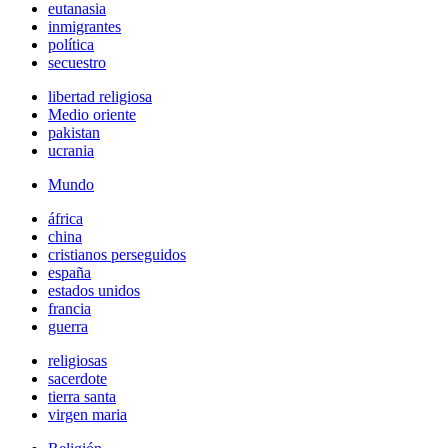
eutanasia
inmigrantes
política
secuestro
libertad religiosa
Medio oriente
pakistan
ucrania
Mundo
áfrica
china
cristianos perseguidos
españa
estados unidos
francia
guerra
religiosas
sacerdote
tierra santa
virgen maria