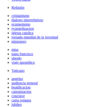
Religión
cristianismo
dialogo interreligioso
ecumenismo
evangelizacion
iglesia catolica
jornada mundial de la juventud
misionero
misa
papa francisco
sinodo
viaje apostólico
Vaticano
angelus
audiencia general
beatificacion
canonizacion
conclave
curia romana
jubileo