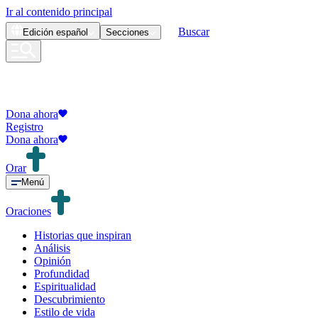
Ir al contenido principal
Buscar
Edición
español
Secciones
Dona ahora
Registro
Dona ahora
Orar
Menú
Oraciones
Historias que inspiran
Análisis
Opinión
Profundidad
Espiritualidad
Descubrimiento
Estilo de vida