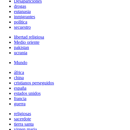
Desapariciones
drogas
eutanasia
inmigrantes
política
secuestro
libertad religiosa
Medio oriente
pakistan
ucrania
Mundo
áfrica
china
cristianos perseguidos
españa
estados unidos
francia
guerra
religiosas
sacerdote
tierra santa
virgen maria