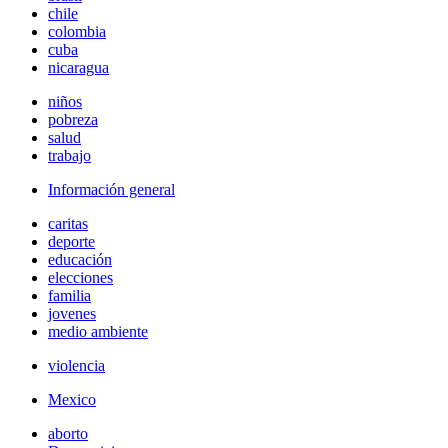
chile
colombia
cuba
nicaragua
niños
pobreza
salud
trabajo
Información general
caritas
deporte
educación
elecciones
familia
jovenes
medio ambiente
violencia
Mexico
aborto