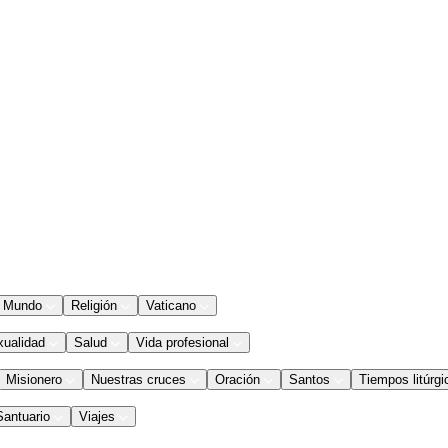
Mundo
Religión
Vaticano
xualidad
Salud
Vida profesional
Misionero
Nuestras cruces
Oración
Santos
Tiempos litúrgi
Santuario
Viajes