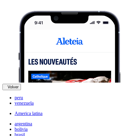
Volver
peru
venezuela
America latina
argentina
bolivia
brasil