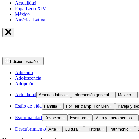
Actualidad
Papa Leon XIV
México
América Latina
Edición
español
Adiccion
Adolescencia
Adopción
Actualidad
America latina
Información general
Mexico
Estilo de vida
Familia
For Her &amp; For Men
Pareja y se
Espiritualidad
Devocion
Escritura
Misa y sacramentos
Descubrimiento
Arte
Cultura
Historia
Patrimonio