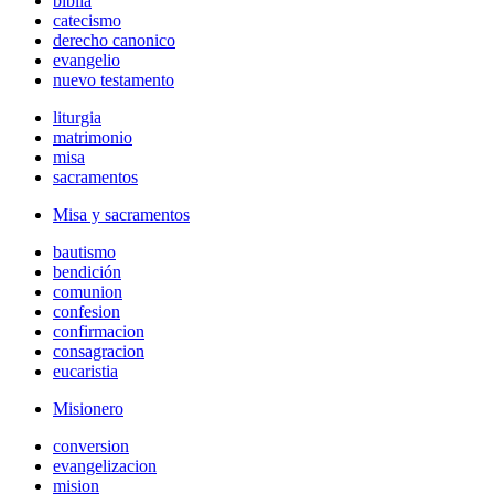
biblia
catecismo
derecho canonico
evangelio
nuevo testamento
liturgia
matrimonio
misa
sacramentos
Misa y sacramentos
bautismo
bendición
comunion
confesion
confirmacion
consagracion
eucaristia
Misionero
conversion
evangelizacion
mision