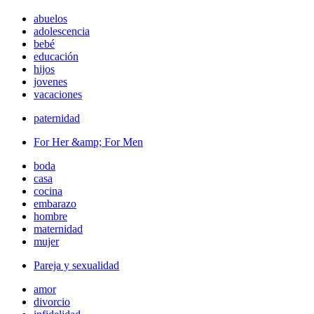
abuelos
adolescencia
bebé
educación
hijos
jovenes
vacaciones
paternidad
For Her &amp; For Men
boda
casa
cocina
embarazo
hombre
maternidad
mujer
Pareja y sexualidad
amor
divorcio