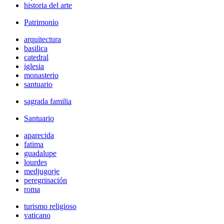
historia del arte
Patrimonio
arquitectura
basilica
catedral
iglesia
monasterio
santuario
sagrada familia
Santuario
aparecida
fatima
guadalupe
lourdes
medjugorje
peregrinación
roma
turismo religioso
vaticano