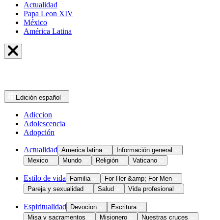
Actualidad
Papa Leon XIV
México
América Latina
Edición
español
Adiccion
Adolescencia
Adopción
Actualidad
America latina
Información general
Mexico
Mundo
Religión
Vaticano
Estilo de vida
Familia
For Her &amp; For Men
Pareja y sexualidad
Salud
Vida profesional
Espiritualidad
Devocion
Escritura
Misa y sacramentos
Misionero
Nuestras cruces