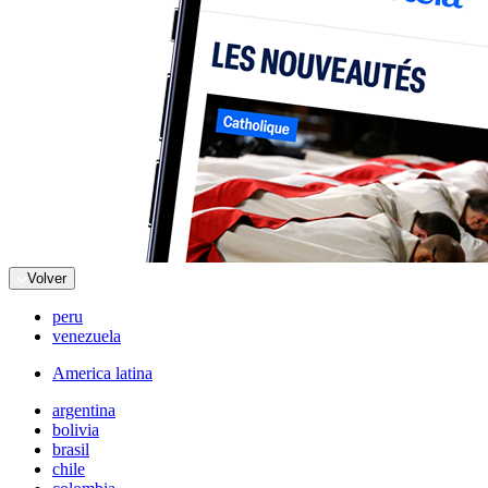
Volver
peru
venezuela
America latina
argentina
bolivia
brasil
chile