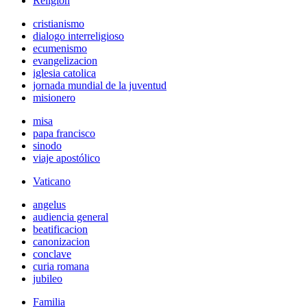
Religión
cristianismo
dialogo interreligioso
ecumenismo
evangelizacion
iglesia catolica
jornada mundial de la juventud
misionero
misa
papa francisco
sinodo
viaje apostólico
Vaticano
angelus
audiencia general
beatificacion
canonizacion
conclave
curia romana
jubileo
Familia