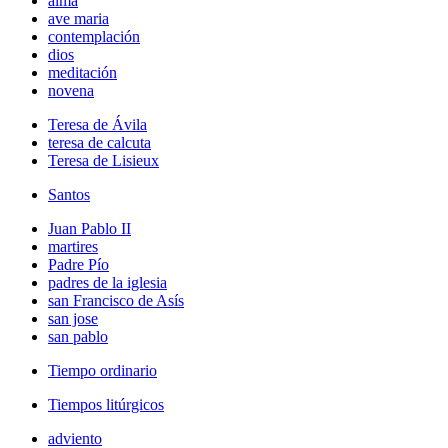
alma
ave maria
contemplación
dios
meditación
novena
Teresa de Ávila
teresa de calcuta
Teresa de Lisieux
Santos
Juan Pablo II
martires
Padre Pío
padres de la iglesia
san Francisco de Asís
san jose
san pablo
Tiempo ordinario
Tiempos litúrgicos
adviento