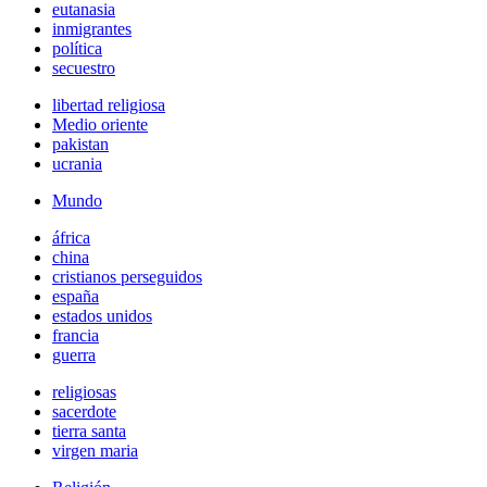
eutanasia
inmigrantes
política
secuestro
libertad religiosa
Medio oriente
pakistan
ucrania
Mundo
áfrica
china
cristianos perseguidos
españa
estados unidos
francia
guerra
religiosas
sacerdote
tierra santa
virgen maria