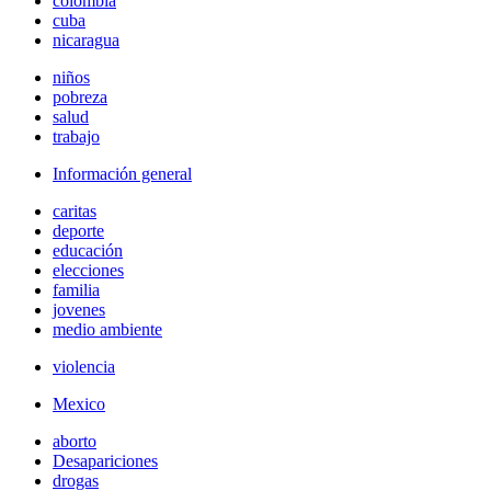
colombia
cuba
nicaragua
niños
pobreza
salud
trabajo
Información general
caritas
deporte
educación
elecciones
familia
jovenes
medio ambiente
violencia
Mexico
aborto
Desapariciones
drogas