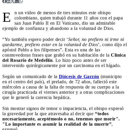
E
n un video de menos de tres minutos este obispo
colombiano, quien trabajó durante 11 años con el papa
san Juan Pablo II en El Vaticano, dio un admirable
ejemplo de confianza y abandono a la voluntad de Dios.
“Yo también espero poder decir ‘
Señor, no prefiero ni irme ni
quedarme, prefiero estar en la voluntad de Dios
’, como dijo el
apóstol Pablo a los filipenses”. Esta es una de las
conmovedoras frases que grabó en su habitación de la
Clínica
del Rosario de Medellín
. Lo hizo poco antes de ser
intervenido quirúrgicamente por un carcinoma en el hígado.
Según un comunicado de la
Diócesis de Garzón
(municipio
en el centro del país), el prelado, de 72 años, falleció este
miércoles a causa de la falta de respuesta de su cuerpo a la
cirugía practicada el viernes anterior y a otras complicaciones
que le generó la carencia hepática.
Sin mostrar signos de temor o impaciencia, el obispo expresó
la gravedad por la que atravesaba al decir que
“todos
necesariamente, aceptémoslo o no, tenemos que morir".
"Lo importante es asumir la realidad de la muerte”
,
expresó.