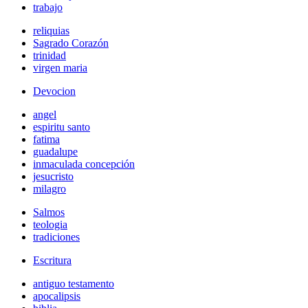
trabajo
reliquias
Sagrado Corazón
trinidad
virgen maria
Devocion
angel
espiritu santo
fatima
guadalupe
inmaculada concepción
jesucristo
milagro
Salmos
teologia
tradiciones
Escritura
antiguo testamento
apocalipsis