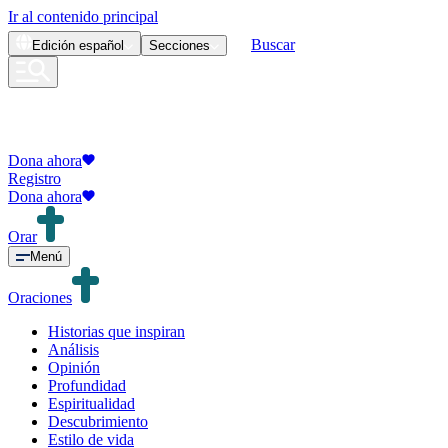
Ir al contenido principal
Buscar
Edición
español
Secciones
Dona ahora
Registro
Dona ahora
Orar
Menú
Oraciones
Historias que inspiran
Análisis
Opinión
Profundidad
Espiritualidad
Descubrimiento
Estilo de vida