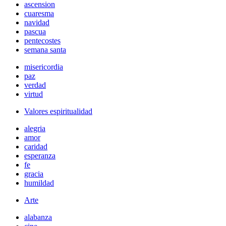
ascension
cuaresma
navidad
pascua
pentecostes
semana santa
misericordia
paz
verdad
virtud
Valores espiritualidad
alegria
amor
caridad
esperanza
fe
gracia
humildad
Arte
alabanza