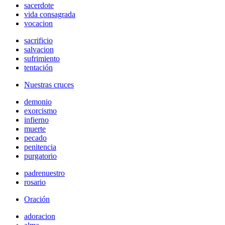
sacerdote
vida consagrada
vocacion
sacrificio
salvacion
sufrimiento
tentación
Nuestras cruces
demonio
exorcismo
infierno
muerte
pecado
penitencia
purgatorio
padrenuestro
rosario
Oración
adoracion