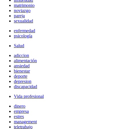
infidelidad
matrimonio
noviazgo
pareja
sexualidad
enfermedad
psicología
Salud
adiccion
alimentación
ansiedad
bienestar
deporte
depresion
discapacidad
Vida profesional
dinero
empresa
estres
management
teletrabajo