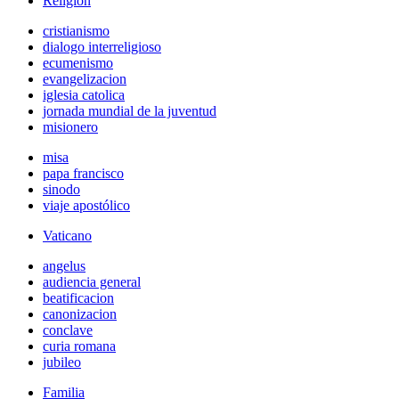
Religión
cristianismo
dialogo interreligioso
ecumenismo
evangelizacion
iglesia catolica
jornada mundial de la juventud
misionero
misa
papa francisco
sinodo
viaje apostólico
Vaticano
angelus
audiencia general
beatificacion
canonizacion
conclave
curia romana
jubileo
Familia