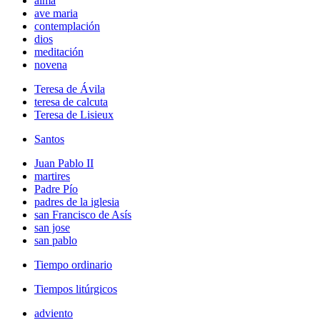
alma
ave maria
contemplación
dios
meditación
novena
Teresa de Ávila
teresa de calcuta
Teresa de Lisieux
Santos
Juan Pablo II
martires
Padre Pío
padres de la iglesia
san Francisco de Asís
san jose
san pablo
Tiempo ordinario
Tiempos litúrgicos
adviento