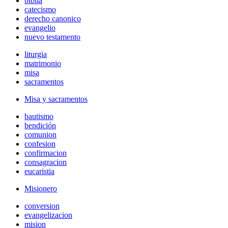
biblia
catecismo
derecho canonico
evangelio
nuevo testamento
liturgia
matrimonio
misa
sacramentos
Misa y sacramentos
bautismo
bendición
comunion
confesion
confirmacion
consagracion
eucaristia
Misionero
conversion
evangelizacion
mision