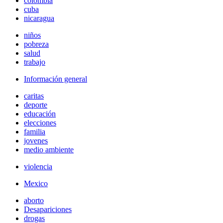
colombia
cuba
nicaragua
niños
pobreza
salud
trabajo
Información general
caritas
deporte
educación
elecciones
familia
jovenes
medio ambiente
violencia
Mexico
aborto
Desapariciones
drogas