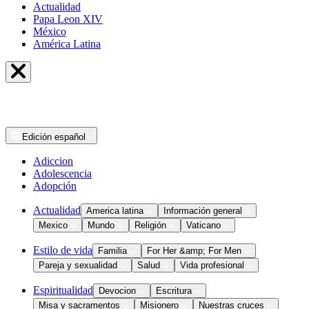
Actualidad
Papa Leon XIV
México
América Latina
Edición
español
Adiccion
Adolescencia
Adopción
Actualidad
America latina
Información general
Mexico
Mundo
Religión
Vaticano
Estilo de vida
Familia
For Her &amp; For Men
Pareja y sexualidad
Salud
Vida profesional
Espiritualidad
Devocion
Escritura
Misa y sacramentos
Misionero
Nuestras cruces