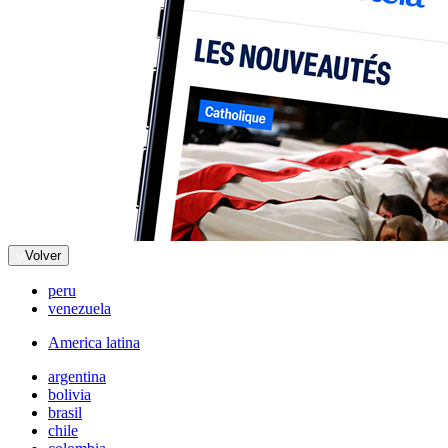
Volver
peru
venezuela
America latina
argentina
bolivia
brasil
chile