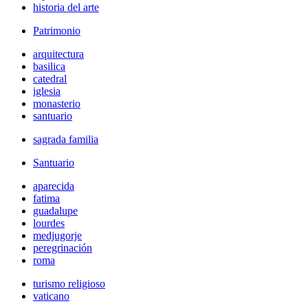
historia del arte
Patrimonio
arquitectura
basilica
catedral
iglesia
monasterio
santuario
sagrada familia
Santuario
aparecida
fatima
guadalupe
lourdes
medjugorje
peregrinación
roma
turismo religioso
vaticano