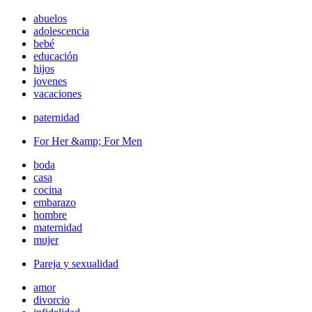
abuelos
adolescencia
bebé
educación
hijos
jovenes
vacaciones
paternidad
For Her &amp; For Men
boda
casa
cocina
embarazo
hombre
maternidad
mujer
Pareja y sexualidad
amor
divorcio