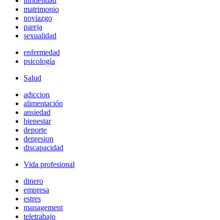
infidelidad
matrimonio
noviazgo
pareja
sexualidad
enfermedad
psicología
Salud
adiccion
alimentación
ansiedad
bienestar
deporte
depresion
discapacidad
Vida profesional
dinero
empresa
estres
management
teletrabajo