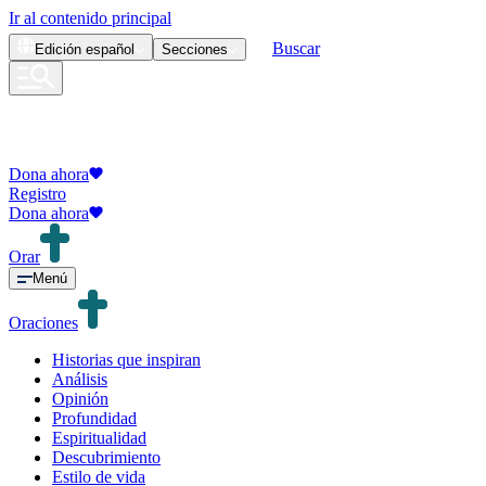
Ir al contenido principal
Buscar
Edición
español
Secciones
Dona ahora
Registro
Dona ahora
Orar
Menú
Oraciones
Historias que inspiran
Análisis
Opinión
Profundidad
Espiritualidad
Descubrimiento
Estilo de vida