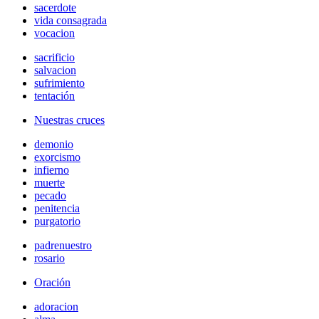
sacerdote
vida consagrada
vocacion
sacrificio
salvacion
sufrimiento
tentación
Nuestras cruces
demonio
exorcismo
infierno
muerte
pecado
penitencia
purgatorio
padrenuestro
rosario
Oración
adoracion