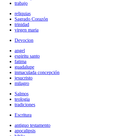
trabajo
reliquias
Sagrado Corazón
trinidad
virgen maria
Devocion
angel
espiritu santo
fatima
guadalupe
inmaculada concepción
jesucristo
milagro
Salmos
teologia
tradiciones
Escritura
antiguo testamento
apocalipsis