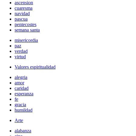
ascension
cuaresma
navidad
pascua
pentecostes
semana santa
misericordia
paz
verdad
virtud
Valores espiritualidad
alegria
amor
caridad
esperanza
fe
gracia
humildad
Arte
alabanza