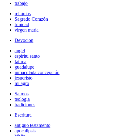
trabajo
reliquias
Sagrado Corazón
trinidad
virgen maria
Devocion
angel
espiritu santo
fatima
guadalupe
inmaculada concepción
jesucristo
milagro
Salmos
teologia
tradiciones
Escritura
antiguo testamento
apocalipsis