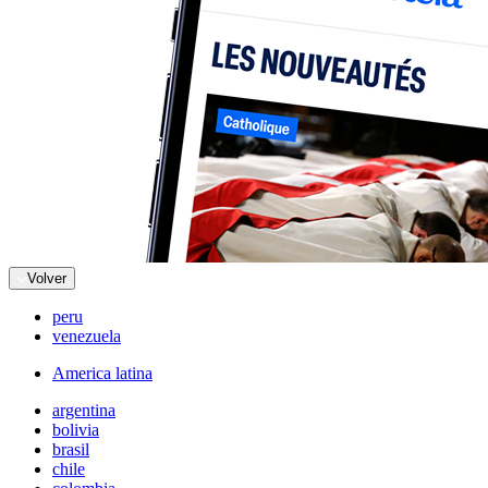
Volver
peru
venezuela
America latina
argentina
bolivia
brasil
chile