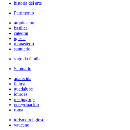
historia del arte
Patrimonio
arquitectura
basilica
catedral
iglesia
monasterio
santuario
sagrada familia
Santuario
aparecida
fatima
guadalupe
lourdes
medjugorje
peregrinación
roma
turismo religioso
vaticano