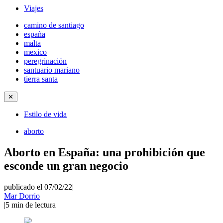
Viajes
camino de santiago
españa
malta
mexico
peregrinación
santuario mariano
tierra santa
✕
Estilo de vida
aborto
Aborto en España: una prohibición que
esconde un gran negocio
publicado el 07/02/22
|
Mar Dorrio
|
5
min de lectura