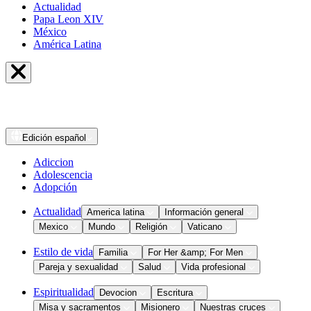
Actualidad
Papa Leon XIV
México
América Latina
Edición
español
Adiccion
Adolescencia
Adopción
Actualidad
America latina
Información general
Mexico
Mundo
Religión
Vaticano
Estilo de vida
Familia
For Her &amp; For Men
Pareja y sexualidad
Salud
Vida profesional
Espiritualidad
Devocion
Escritura
Misa y sacramentos
Misionero
Nuestras cruces