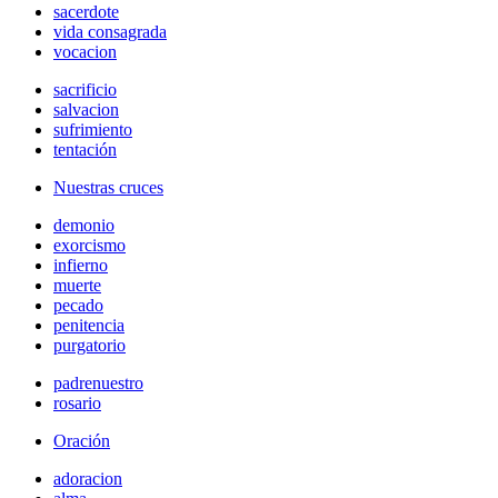
sacerdote
vida consagrada
vocacion
sacrificio
salvacion
sufrimiento
tentación
Nuestras cruces
demonio
exorcismo
infierno
muerte
pecado
penitencia
purgatorio
padrenuestro
rosario
Oración
adoracion