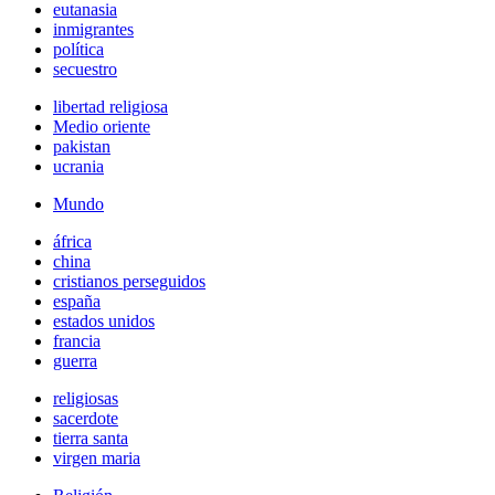
eutanasia
inmigrantes
política
secuestro
libertad religiosa
Medio oriente
pakistan
ucrania
Mundo
áfrica
china
cristianos perseguidos
españa
estados unidos
francia
guerra
religiosas
sacerdote
tierra santa
virgen maria