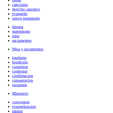
biblia
catecismo
derecho canonico
evangelio
nuevo testamento
liturgia
matrimonio
misa
sacramentos
Misa y sacramentos
bautismo
bendición
comunion
confesion
confirmacion
consagracion
eucaristia
Misionero
conversion
evangelizacion
mision