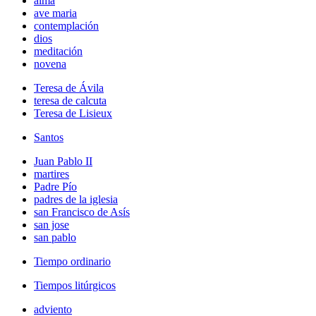
alma
ave maria
contemplación
dios
meditación
novena
Teresa de Ávila
teresa de calcuta
Teresa de Lisieux
Santos
Juan Pablo II
martires
Padre Pío
padres de la iglesia
san Francisco de Asís
san jose
san pablo
Tiempo ordinario
Tiempos litúrgicos
adviento