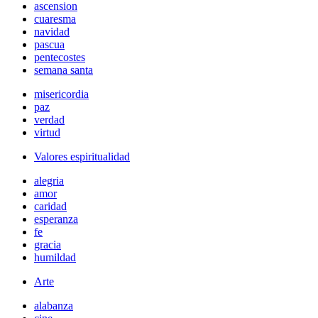
ascension
cuaresma
navidad
pascua
pentecostes
semana santa
misericordia
paz
verdad
virtud
Valores espiritualidad
alegria
amor
caridad
esperanza
fe
gracia
humildad
Arte
alabanza