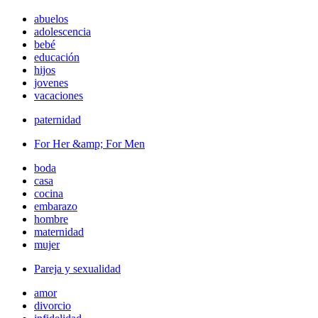
abuelos
adolescencia
bebé
educación
hijos
jovenes
vacaciones
paternidad
For Her &amp; For Men
boda
casa
cocina
embarazo
hombre
maternidad
mujer
Pareja y sexualidad
amor
divorcio