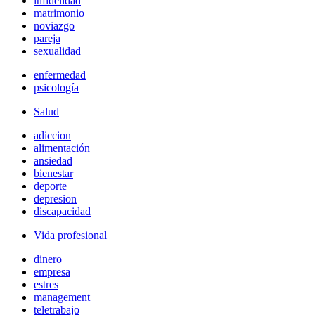
infidelidad
matrimonio
noviazgo
pareja
sexualidad
enfermedad
psicología
Salud
adiccion
alimentación
ansiedad
bienestar
deporte
depresion
discapacidad
Vida profesional
dinero
empresa
estres
management
teletrabajo