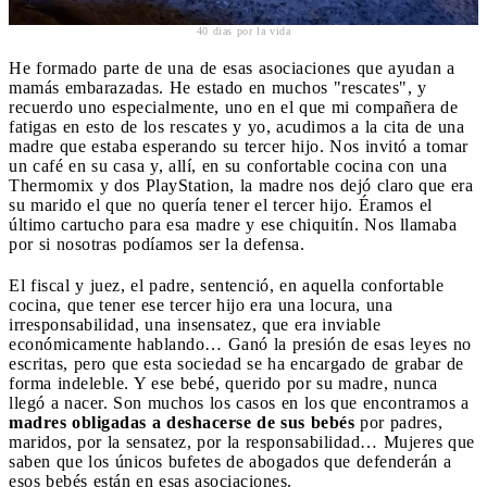
40 dias por la vida
He formado parte de una de esas asociaciones que ayudan a
mamás embarazadas. He estado en muchos "rescates", y
recuerdo uno especialmente, uno en el que mi compañera de
fatigas en esto de los rescates y yo, acudimos a la cita de una
madre que estaba esperando su tercer hijo. Nos invitó a tomar
un café en su casa y, allí, en su confortable cocina con una
Thermomix y dos PlayStation, la madre nos dejó claro que era
su marido el que no quería tener el tercer hijo. Éramos el
último cartucho para esa madre y ese chiquitín. Nos llamaba
por si nosotras podíamos ser la defensa.
El fiscal y juez, el padre, sentenció, en aquella confortable
cocina, que tener ese tercer hijo era una locura, una
irresponsabilidad, una insensatez, que era inviable
económicamente hablando… Ganó la presión de esas leyes no
escritas, pero que esta sociedad se ha encargado de grabar de
forma indeleble. Y ese bebé, querido por su madre, nunca
llegó a nacer. Son muchos los casos en los que encontramos a
madres obligadas a deshacerse de sus bebés
por padres,
maridos, por la sensatez, por la responsabilidad… Mujeres que
saben que los únicos bufetes de abogados que defenderán a
esos bebés están en esas asociaciones.