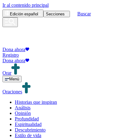
Ir al contenido principal
Buscar
Edición
español
Secciones
Dona ahora
Registro
Dona ahora
Orar
Menú
Oraciones
Historias que inspiran
Análisis
Opinión
Profundidad
Espiritualidad
Descubrimiento
Estilo de vida