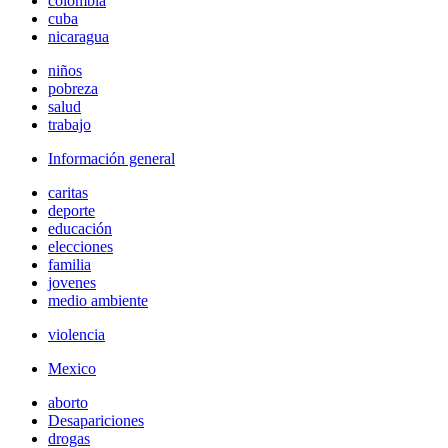
colombia
cuba
nicaragua
niños
pobreza
salud
trabajo
Información general
caritas
deporte
educación
elecciones
familia
jovenes
medio ambiente
violencia
Mexico
aborto
Desapariciones
drogas