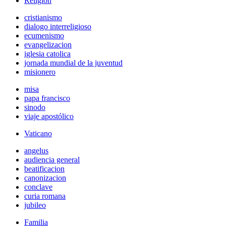
Religión
cristianismo
dialogo interreligioso
ecumenismo
evangelizacion
iglesia catolica
jornada mundial de la juventud
misionero
misa
papa francisco
sinodo
viaje apostólico
Vaticano
angelus
audiencia general
beatificacion
canonizacion
conclave
curia romana
jubileo
Familia