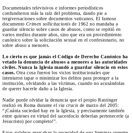
Documentales televisivos e informes periodísticos
confundieron más la raíz del problema, dando pie a
tergiversaciones sobre documentos vaticanos. El famoso
documento
Crimen sollicitacionis
de 1962 no mandaba a
guardar silencio sobre casos de abusos, como se repitió en
varios medios durante años, sino que era un procedimiento
canónico sobre la solicitación sexual en el confesionario, no
sobre abuso a menores.
Lo cierto es que jamás el Código de Derecho Canónico ha
vetado la denuncia de abusos a menores a las autoridades
civiles. Nunca la Iglesia mandó a guardar silencio en estos
casos.
Otra cosa fueron los vicios institucionales que
intentaron tapar o minimizar los delitos para proteger a la
institución, olvidando a las víctimas, cuando no acusándolas
de querer hacerle daño a la Iglesia.
Nadie puede olvidar la denuncia que el propio Ratzinger
realizó en Roma durante el
via crucis
de marzo del 2005:
“¡Cuánta suciedad hay en la Iglesia, y precisamente también
entre quienes en virtud del sacerdocio deberían pertenecerle (a
Jesucristo) por completo!”.
Estas palabras marcaban la necesidad de una limpieza urgente,