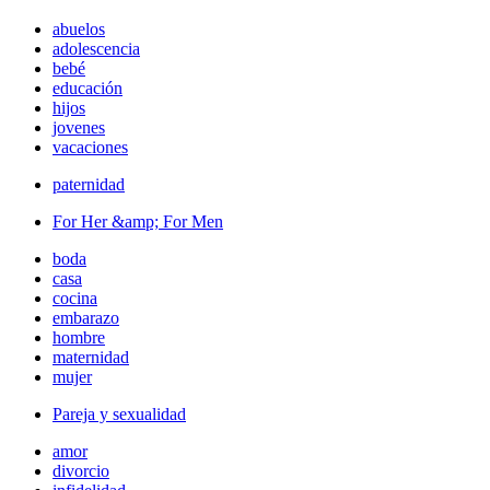
abuelos
adolescencia
bebé
educación
hijos
jovenes
vacaciones
paternidad
For Her &amp; For Men
boda
casa
cocina
embarazo
hombre
maternidad
mujer
Pareja y sexualidad
amor
divorcio