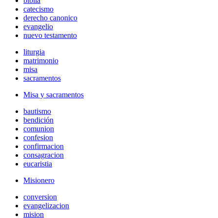
biblia
catecismo
derecho canonico
evangelio
nuevo testamento
liturgia
matrimonio
misa
sacramentos
Misa y sacramentos
bautismo
bendición
comunion
confesion
confirmacion
consagracion
eucaristia
Misionero
conversion
evangelizacion
mision