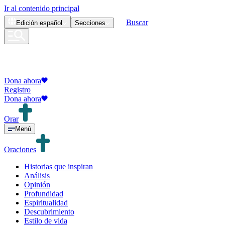
Ir al contenido principal
Buscar
Edición
español
Secciones
Dona ahora
Registro
Dona ahora
Orar
Menú
Oraciones
Historias que inspiran
Análisis
Opinión
Profundidad
Espiritualidad
Descubrimiento
Estilo de vida