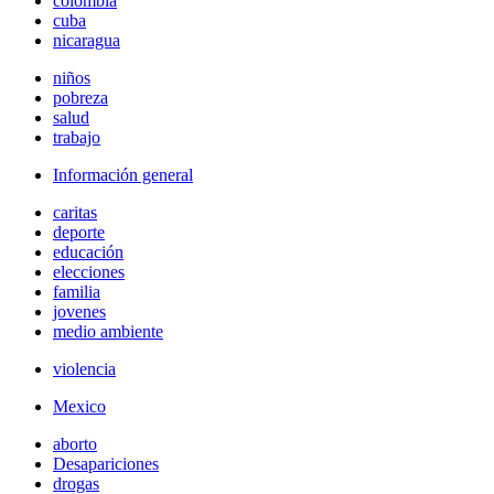
colombia
cuba
nicaragua
niños
pobreza
salud
trabajo
Información general
caritas
deporte
educación
elecciones
familia
jovenes
medio ambiente
violencia
Mexico
aborto
Desapariciones
drogas