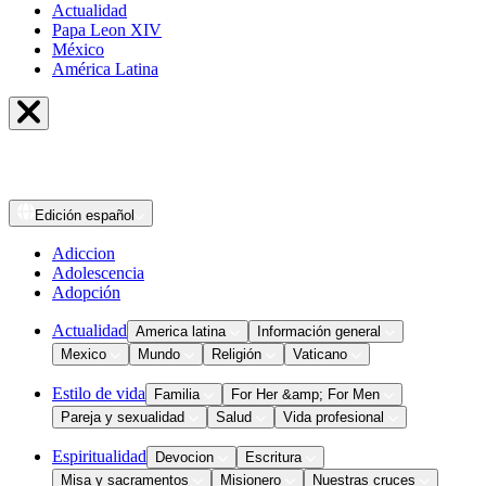
Actualidad
Papa Leon XIV
México
América Latina
Edición
español
Adiccion
Adolescencia
Adopción
Actualidad
America latina
Información general
Mexico
Mundo
Religión
Vaticano
Estilo de vida
Familia
For Her &amp; For Men
Pareja y sexualidad
Salud
Vida profesional
Espiritualidad
Devocion
Escritura
Misa y sacramentos
Misionero
Nuestras cruces