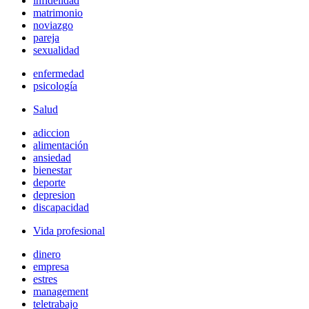
infidelidad
matrimonio
noviazgo
pareja
sexualidad
enfermedad
psicología
Salud
adiccion
alimentación
ansiedad
bienestar
deporte
depresion
discapacidad
Vida profesional
dinero
empresa
estres
management
teletrabajo