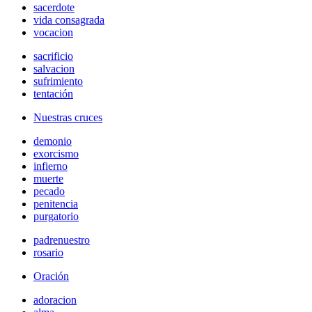
sacerdote
vida consagrada
vocacion
sacrificio
salvacion
sufrimiento
tentación
Nuestras cruces
demonio
exorcismo
infierno
muerte
pecado
penitencia
purgatorio
padrenuestro
rosario
Oración
adoracion