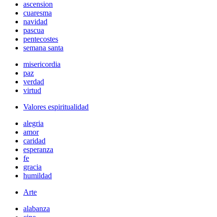
ascension
cuaresma
navidad
pascua
pentecostes
semana santa
misericordia
paz
verdad
virtud
Valores espiritualidad
alegria
amor
caridad
esperanza
fe
gracia
humildad
Arte
alabanza