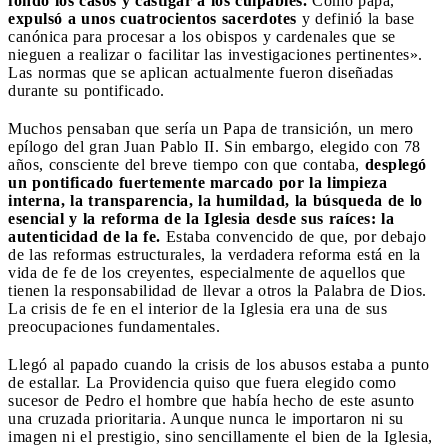
fondo los casos y castigar a los culpables.
Como papa,
expulsó a unos cuatrocientos sacerdotes
y definió la base
canónica para procesar a los obispos y cardenales que se
nieguen a realizar o facilitar las investigaciones pertinentes».
Las normas que se aplican actualmente fueron diseñadas
durante su pontificado.
Muchos pensaban que sería un Papa de transición, un mero
epílogo del gran Juan Pablo II. Sin embargo, elegido con 78
años, consciente del breve tiempo con que contaba,
desplegó
un pontificado fuertemente marcado por la limpieza
interna, la transparencia, la humildad, la búsqueda de lo
esencial y la reforma de la Iglesia desde sus raíces: la
autenticidad de la fe.
Estaba convencido de que, por debajo
de las reformas estructurales, la verdadera reforma está en la
vida de fe de los creyentes, especialmente de aquellos que
tienen la responsabilidad de llevar a otros la Palabra de Dios.
La crisis de fe en el interior de la Iglesia era una de sus
preocupaciones fundamentales.
Llegó al papado cuando la crisis de los abusos estaba a punto
de estallar. La Providencia quiso que fuera elegido como
sucesor de Pedro el hombre que había hecho de este asunto
una cruzada prioritaria. Aunque nunca le importaron ni su
imagen ni el prestigio, sino sencillamente el bien de la Iglesia,