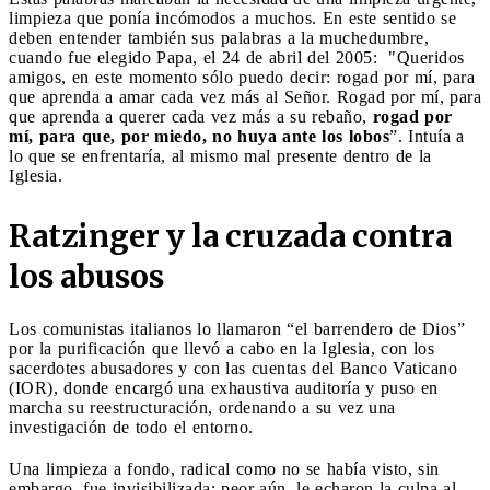
limpieza que ponía incómodos a muchos. En este sentido se
deben entender también sus palabras a la muchedumbre,
cuando fue elegido Papa, el 24 de abril del 2005: "Queridos
amigos, en este momento sólo puedo decir: rogad por mí, para
que aprenda a amar cada vez más al Señor. Rogad por mí, para
que aprenda a querer cada vez más a su rebaño,
rogad por
mí, para que, por miedo, no huya ante los lobos
”. Intuía a
lo que se enfrentaría, al mismo mal presente dentro de la
Iglesia.
Ratzinger y la cruzada contra
los abusos
Los comunistas italianos lo llamaron “el barrendero de Dios”
por la purificación que llevó a cabo en la Iglesia, con los
sacerdotes abusadores y con las cuentas del Banco Vaticano
(IOR), donde encargó una exhaustiva auditoría y puso en
marcha su reestructuración, ordenando a su vez una
investigación de todo el entorno.
Una limpieza a fondo, radical como no se había visto, sin
embargo, fue invisibilizada; peor aún, le echaron la culpa al