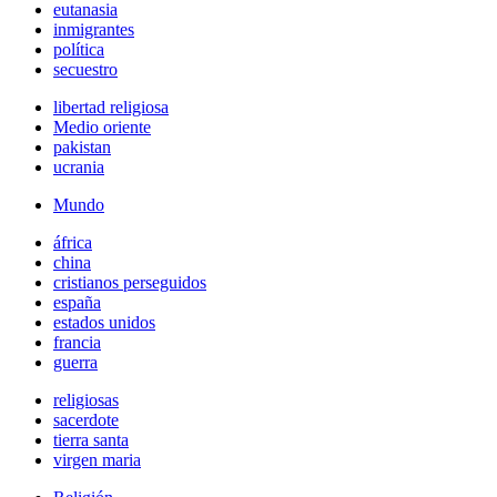
eutanasia
inmigrantes
política
secuestro
libertad religiosa
Medio oriente
pakistan
ucrania
Mundo
áfrica
china
cristianos perseguidos
españa
estados unidos
francia
guerra
religiosas
sacerdote
tierra santa
virgen maria