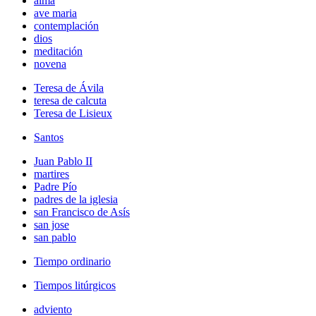
alma
ave maria
contemplación
dios
meditación
novena
Teresa de Ávila
teresa de calcuta
Teresa de Lisieux
Santos
Juan Pablo II
martires
Padre Pío
padres de la iglesia
san Francisco de Asís
san jose
san pablo
Tiempo ordinario
Tiempos litúrgicos
adviento