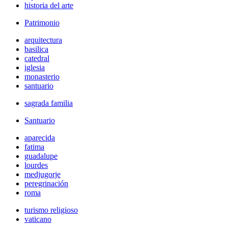
historia del arte
Patrimonio
arquitectura
basilica
catedral
iglesia
monasterio
santuario
sagrada familia
Santuario
aparecida
fatima
guadalupe
lourdes
medjugorje
peregrinación
roma
turismo religioso
vaticano