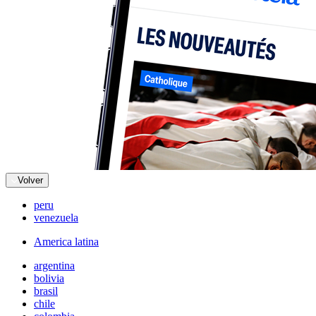
Volver
peru
venezuela
America latina
argentina
bolivia
brasil
chile