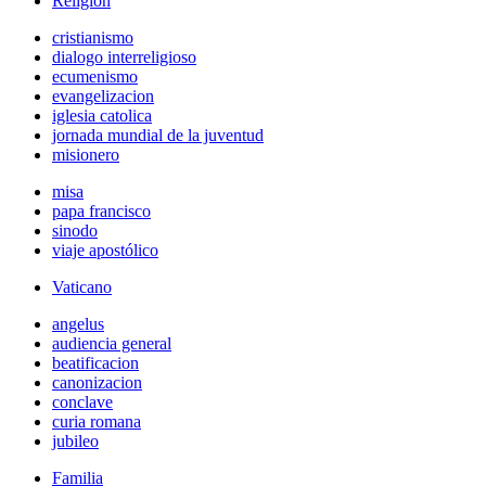
Religión
cristianismo
dialogo interreligioso
ecumenismo
evangelizacion
iglesia catolica
jornada mundial de la juventud
misionero
misa
papa francisco
sinodo
viaje apostólico
Vaticano
angelus
audiencia general
beatificacion
canonizacion
conclave
curia romana
jubileo
Familia