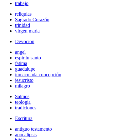
trabajo
reliquias
Sagrado Corazón
trinidad
virgen maria
Devocion
angel
espiritu santo
fatima
guadalupe
inmaculada concepción
jesucristo
milagro
Salmos
teologia
tradiciones
Escritura
antiguo testamento
apocalipsis