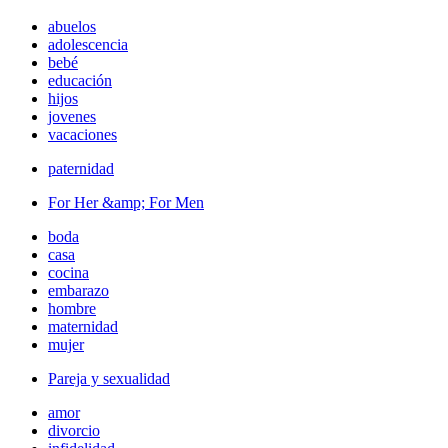
abuelos
adolescencia
bebé
educación
hijos
jovenes
vacaciones
paternidad
For Her &amp; For Men
boda
casa
cocina
embarazo
hombre
maternidad
mujer
Pareja y sexualidad
amor
divorcio