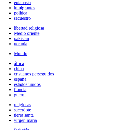
eutanasia
inmigrantes
política
secuestro
libertad religiosa
Medio oriente
pakistan
ucrania
Mundo
áfrica
china
cristianos perseguidos
españa
estados unidos
francia
guerra
religiosas
sacerdote
tierra santa
virgen maria