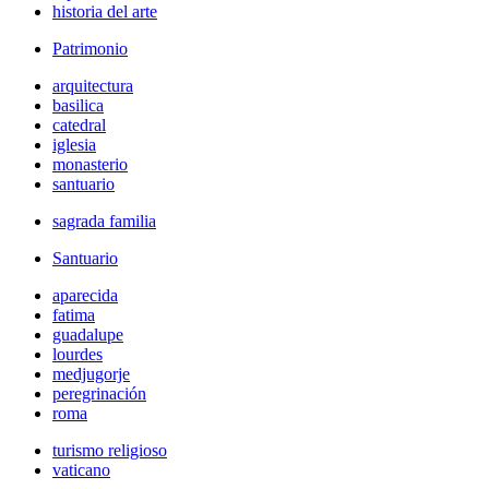
historia del arte
Patrimonio
arquitectura
basilica
catedral
iglesia
monasterio
santuario
sagrada familia
Santuario
aparecida
fatima
guadalupe
lourdes
medjugorje
peregrinación
roma
turismo religioso
vaticano