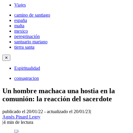
Viajes
camino de santiago
españa
malta
mexico
peregrinación
santuario mariano
tierra santa
✕
Espiritualidad
consagracion
Un hombre machaca una hostia en la
comunión: la reacción del sacerdote
publicado el 20/01/22
-
actualizado el 20/01/23
|
Agnès Pinard Legry
|
4
min de lectura