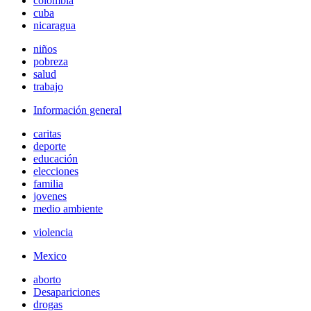
colombia
cuba
nicaragua
niños
pobreza
salud
trabajo
Información general
caritas
deporte
educación
elecciones
familia
jovenes
medio ambiente
violencia
Mexico
aborto
Desapariciones
drogas