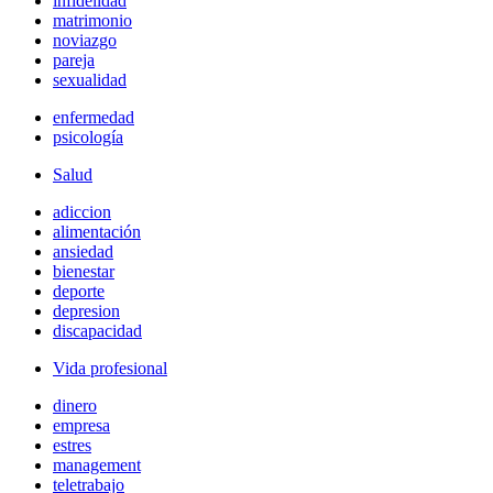
infidelidad
matrimonio
noviazgo
pareja
sexualidad
enfermedad
psicología
Salud
adiccion
alimentación
ansiedad
bienestar
deporte
depresion
discapacidad
Vida profesional
dinero
empresa
estres
management
teletrabajo