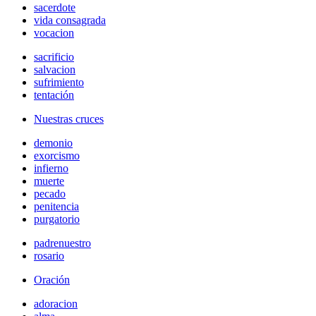
sacerdote
vida consagrada
vocacion
sacrificio
salvacion
sufrimiento
tentación
Nuestras cruces
demonio
exorcismo
infierno
muerte
pecado
penitencia
purgatorio
padrenuestro
rosario
Oración
adoracion