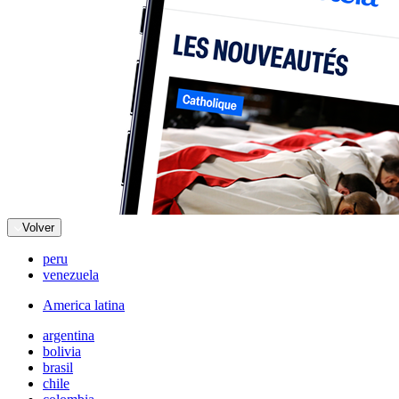
Volver
peru
venezuela
America latina
argentina
bolivia
brasil
chile