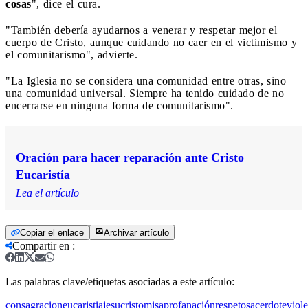
cosas
", dice el cura.
"También debería ayudarnos a venerar y respetar mejor el
cuerpo de Cristo, aunque cuidando no caer en el victimismo y
el comunitarismo", advierte.
"La Iglesia no se considera una comunidad entre otras, sino
una comunidad universal. Siempre ha tenido cuidado de no
encerrarse en ninguna forma de comunitarismo".
Oración para hacer reparación ante Cristo
Eucaristía
Lea el artículo
Copiar el enlace
Archivar artículo
Compartir en
:
Las palabras clave/etiquetas asociadas a este artículo:
consagracion
eucaristia
jesucristo
misa
profanación
respeto
sacerdote
viol