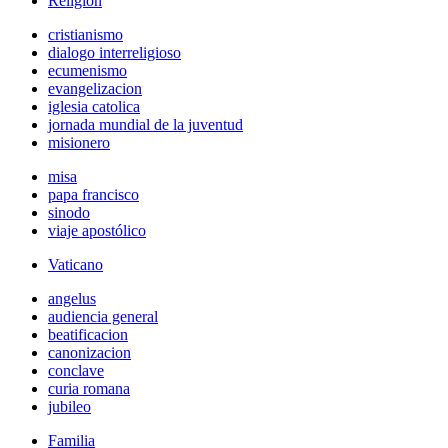
Religión
cristianismo
dialogo interreligioso
ecumenismo
evangelizacion
iglesia catolica
jornada mundial de la juventud
misionero
misa
papa francisco
sinodo
viaje apostólico
Vaticano
angelus
audiencia general
beatificacion
canonizacion
conclave
curia romana
jubileo
Familia