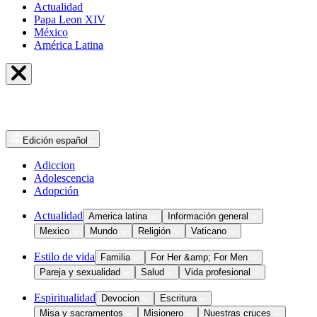
Actualidad
Papa Leon XIV
México
América Latina
Edición
español
Adiccion
Adolescencia
Adopción
Actualidad
America latina
Información general
Mexico
Mundo
Religión
Vaticano
Estilo de vida
Familia
For Her &amp; For Men
Pareja y sexualidad
Salud
Vida profesional
Espiritualidad
Devocion
Escritura
Misa y sacramentos
Misionero
Nuestras cruces