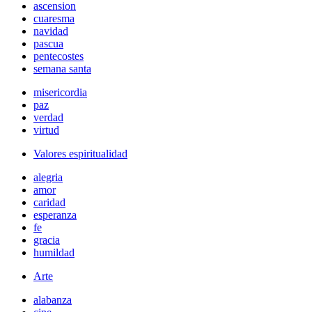
ascension
cuaresma
navidad
pascua
pentecostes
semana santa
misericordia
paz
verdad
virtud
Valores espiritualidad
alegria
amor
caridad
esperanza
fe
gracia
humildad
Arte
alabanza