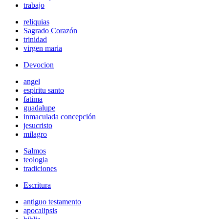
trabajo
reliquias
Sagrado Corazón
trinidad
virgen maria
Devocion
angel
espiritu santo
fatima
guadalupe
inmaculada concepción
jesucristo
milagro
Salmos
teologia
tradiciones
Escritura
antiguo testamento
apocalipsis