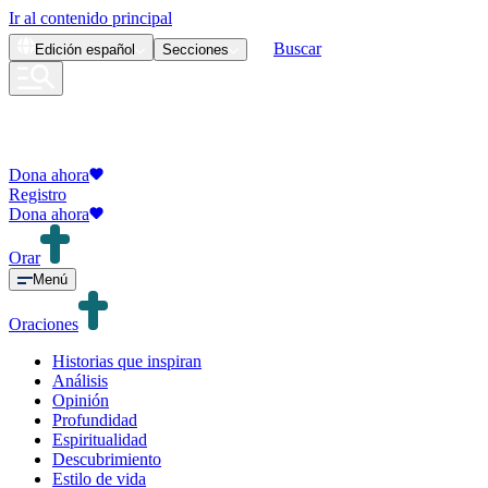
Ir al contenido principal
Buscar
Edición
español
Secciones
Dona ahora
Registro
Dona ahora
Orar
Menú
Oraciones
Historias que inspiran
Análisis
Opinión
Profundidad
Espiritualidad
Descubrimiento
Estilo de vida