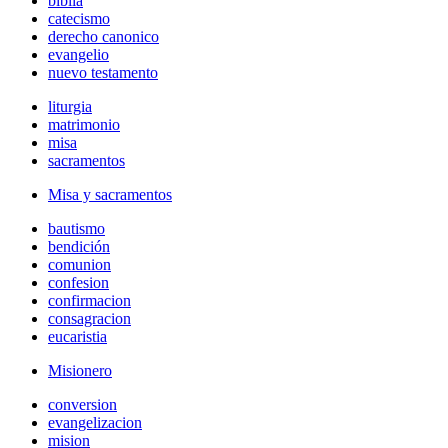
biblia
catecismo
derecho canonico
evangelio
nuevo testamento
liturgia
matrimonio
misa
sacramentos
Misa y sacramentos
bautismo
bendición
comunion
confesion
confirmacion
consagracion
eucaristia
Misionero
conversion
evangelizacion
mision