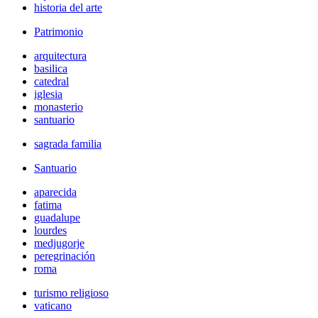
historia del arte
Patrimonio
arquitectura
basilica
catedral
iglesia
monasterio
santuario
sagrada familia
Santuario
aparecida
fatima
guadalupe
lourdes
medjugorje
peregrinación
roma
turismo religioso
vaticano