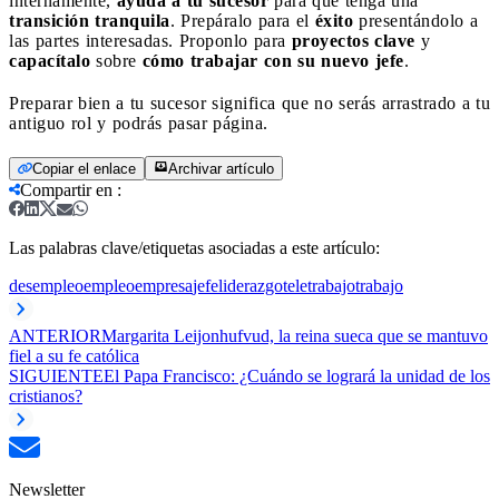
internamente,
ayuda a tu sucesor
para que tenga una
transición tranquila
. Prepáralo para el
éxito
presentándolo a
las partes interesadas. Proponlo para
proyectos clave
y
capacítalo
sobre
cómo trabajar con su nuevo jefe
.
Preparar bien a tu sucesor significa que no serás arrastrado a tu
antiguo rol y podrás pasar página.
Copiar el enlace
Archivar artículo
Compartir en
:
Las palabras clave/etiquetas asociadas a este artículo:
desempleo
empleo
empresa
jefe
liderazgo
teletrabajo
trabajo
ANTERIOR
Margarita Leijonhufvud, la reina sueca que se mantuvo
fiel a su fe católica
SIGUIENTE
El Papa Francisco: ¿Cuándo se logrará la unidad de los
cristianos?
Newsletter