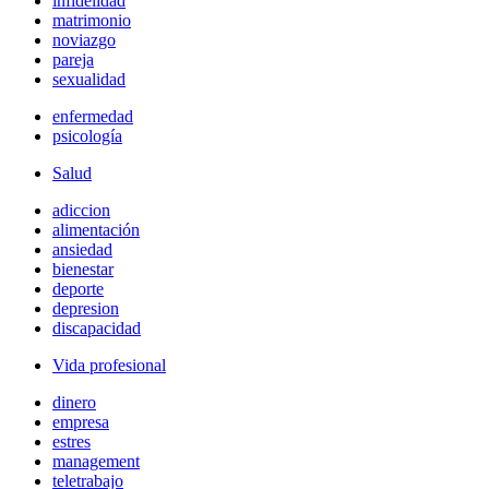
infidelidad
matrimonio
noviazgo
pareja
sexualidad
enfermedad
psicología
Salud
adiccion
alimentación
ansiedad
bienestar
deporte
depresion
discapacidad
Vida profesional
dinero
empresa
estres
management
teletrabajo