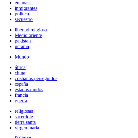
eutanasia
inmigrantes
política
secuestro
libertad religiosa
Medio oriente
pakistan
ucrania
Mundo
áfrica
china
cristianos perseguidos
españa
estados unidos
francia
guerra
religiosas
sacerdote
tierra santa
virgen maria