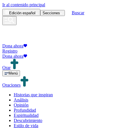
Ir al contenido principal
Buscar
Edición
español
Secciones
Dona ahora
Registro
Dona ahora
Orar
Menú
Oraciones
Historias que inspiran
Análisis
Opinión
Profundidad
Espiritualidad
Descubrimiento
Estilo de vida