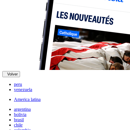
Volver
peru
venezuela
America latina
argentina
bolivia
brasil
chile