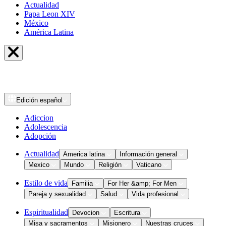
Actualidad
Papa Leon XIV
México
América Latina
Edición
español
Adiccion
Adolescencia
Adopción
Actualidad
America latina
Información general
Mexico
Mundo
Religión
Vaticano
Estilo de vida
Familia
For Her &amp; For Men
Pareja y sexualidad
Salud
Vida profesional
Espiritualidad
Devocion
Escritura
Misa y sacramentos
Misionero
Nuestras cruces