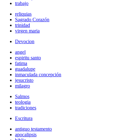
trabajo
reliquias
Sagrado Corazón
trinidad
virgen maria
Devocion
angel
espiritu santo
fatima
guadalupe
inmaculada concepción
jesucristo
milagro
Salmos
teologia
tradiciones
Escritura
antiguo testamento
apocalipsis