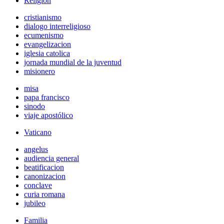
Religión
cristianismo
dialogo interreligioso
ecumenismo
evangelizacion
iglesia catolica
jornada mundial de la juventud
misionero
misa
papa francisco
sinodo
viaje apostólico
Vaticano
angelus
audiencia general
beatificacion
canonizacion
conclave
curia romana
jubileo
Familia