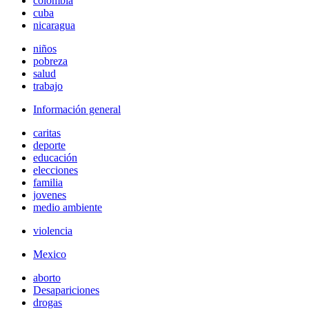
colombia
cuba
nicaragua
niños
pobreza
salud
trabajo
Información general
caritas
deporte
educación
elecciones
familia
jovenes
medio ambiente
violencia
Mexico
aborto
Desapariciones
drogas