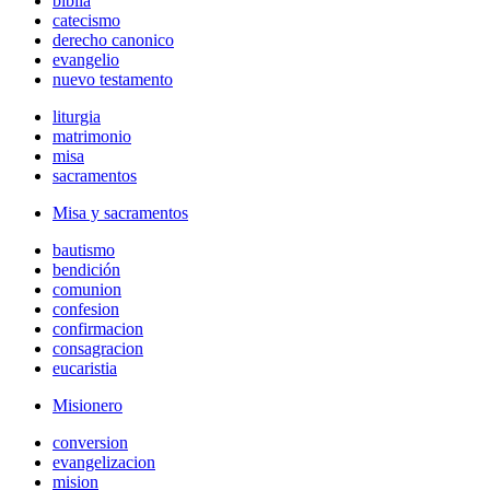
biblia
catecismo
derecho canonico
evangelio
nuevo testamento
liturgia
matrimonio
misa
sacramentos
Misa y sacramentos
bautismo
bendición
comunion
confesion
confirmacion
consagracion
eucaristia
Misionero
conversion
evangelizacion
mision