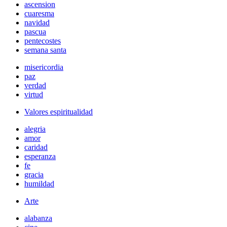
ascension
cuaresma
navidad
pascua
pentecostes
semana santa
misericordia
paz
verdad
virtud
Valores espiritualidad
alegria
amor
caridad
esperanza
fe
gracia
humildad
Arte
alabanza