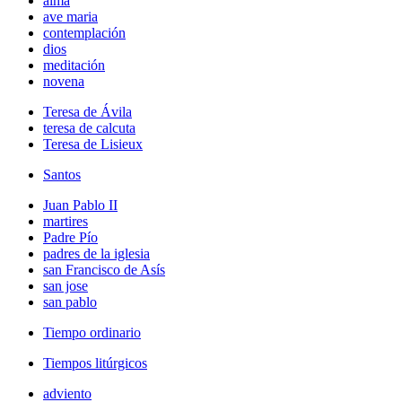
alma
ave maria
contemplación
dios
meditación
novena
Teresa de Ávila
teresa de calcuta
Teresa de Lisieux
Santos
Juan Pablo II
martires
Padre Pío
padres de la iglesia
san Francisco de Asís
san jose
san pablo
Tiempo ordinario
Tiempos litúrgicos
adviento