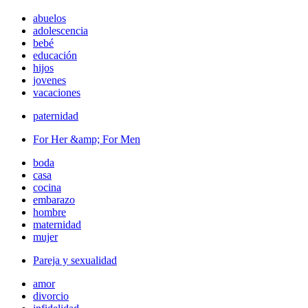
abuelos
adolescencia
bebé
educación
hijos
jovenes
vacaciones
paternidad
For Her &amp; For Men
boda
casa
cocina
embarazo
hombre
maternidad
mujer
Pareja y sexualidad
amor
divorcio