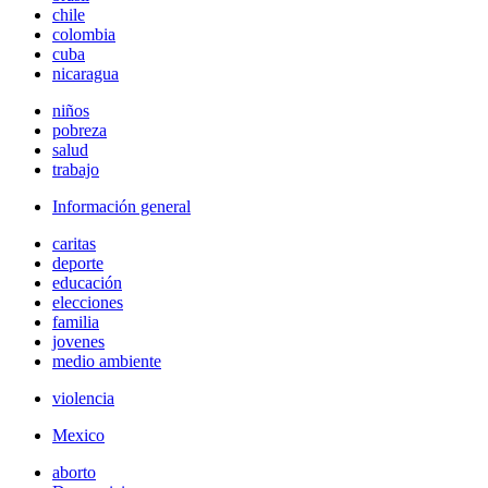
chile
colombia
cuba
nicaragua
niños
pobreza
salud
trabajo
Información general
caritas
deporte
educación
elecciones
familia
jovenes
medio ambiente
violencia
Mexico
aborto