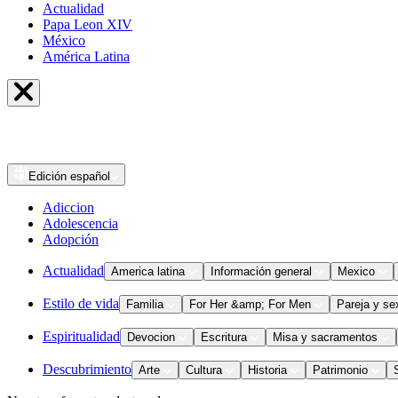
Actualidad
Papa Leon XIV
México
América Latina
Edición
español
Adiccion
Adolescencia
Adopción
Actualidad
America latina
Información general
Mexico
Estilo de vida
Familia
For Her &amp; For Men
Pareja y se
Espiritualidad
Devocion
Escritura
Misa y sacramentos
Descubrimiento
Arte
Cultura
Historia
Patrimonio