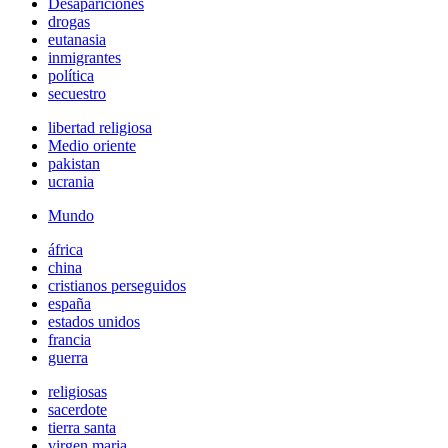
Desapariciones
drogas
eutanasia
inmigrantes
política
secuestro
libertad religiosa
Medio oriente
pakistan
ucrania
Mundo
áfrica
china
cristianos perseguidos
españa
estados unidos
francia
guerra
religiosas
sacerdote
tierra santa
virgen maria