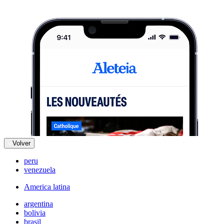
Volver
peru
venezuela
America latina
argentina
bolivia
brasil