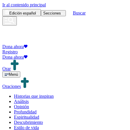
Ir al contenido principal
Buscar
Edición
español
Secciones
Dona ahora
Registro
Dona ahora
Orar
Menú
Oraciones
Historias que inspiran
Análisis
Opinión
Profundidad
Espiritualidad
Descubrimiento
Estilo de vida