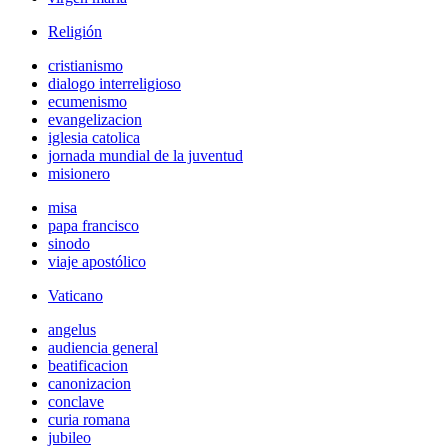
Religión
cristianismo
dialogo interreligioso
ecumenismo
evangelizacion
iglesia catolica
jornada mundial de la juventud
misionero
misa
papa francisco
sinodo
viaje apostólico
Vaticano
angelus
audiencia general
beatificacion
canonizacion
conclave
curia romana
jubileo