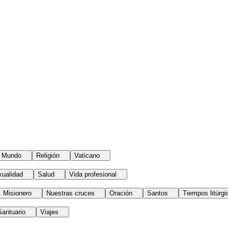
Mundo
Religión
Vaticano
xualidad
Salud
Vida profesional
Misionero
Nuestras cruces
Oración
Santos
Tiempos litúrgi
Santuario
Viajes