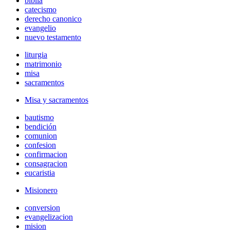
biblia
catecismo
derecho canonico
evangelio
nuevo testamento
liturgia
matrimonio
misa
sacramentos
Misa y sacramentos
bautismo
bendición
comunion
confesion
confirmacion
consagracion
eucaristia
Misionero
conversion
evangelizacion
mision