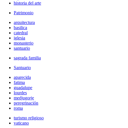
historia del arte
Patrimonio
arquitectura
basilica
catedral
iglesia
monasterio
santuario
sagrada familia
Santuario
aparecida
fatima
guadalupe
lourdes
medjugorje
peregrinación
roma
turismo religioso
vaticano