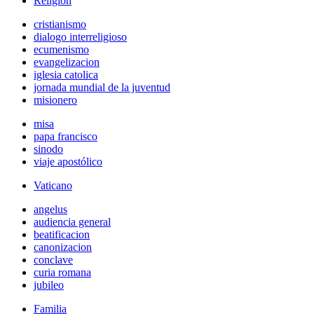
Religión
cristianismo
dialogo interreligioso
ecumenismo
evangelizacion
iglesia catolica
jornada mundial de la juventud
misionero
misa
papa francisco
sinodo
viaje apostólico
Vaticano
angelus
audiencia general
beatificacion
canonizacion
conclave
curia romana
jubileo
Familia