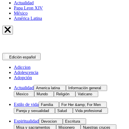
Actualidad
Papa Leon XIV
México
América Latina
Edición
español
Adiccion
Adolescencia
Adopción
Actualidad
America latina
Información general
Mexico
Mundo
Religión
Vaticano
Estilo de vida
Familia
For Her &amp; For Men
Pareja y sexualidad
Salud
Vida profesional
Espiritualidad
Devocion
Escritura
Misa y sacramentos
Misionero
Nuestras cruces