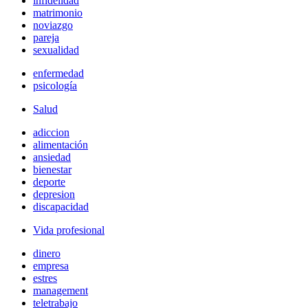
infidelidad
matrimonio
noviazgo
pareja
sexualidad
enfermedad
psicología
Salud
adiccion
alimentación
ansiedad
bienestar
deporte
depresion
discapacidad
Vida profesional
dinero
empresa
estres
management
teletrabajo