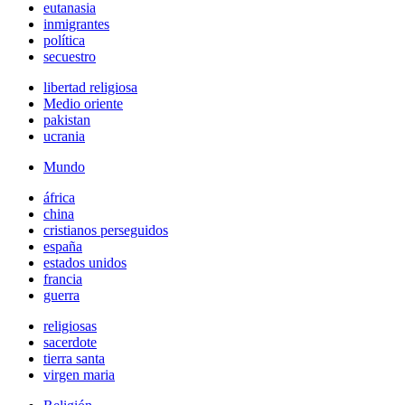
eutanasia
inmigrantes
política
secuestro
libertad religiosa
Medio oriente
pakistan
ucrania
Mundo
áfrica
china
cristianos perseguidos
españa
estados unidos
francia
guerra
religiosas
sacerdote
tierra santa
virgen maria