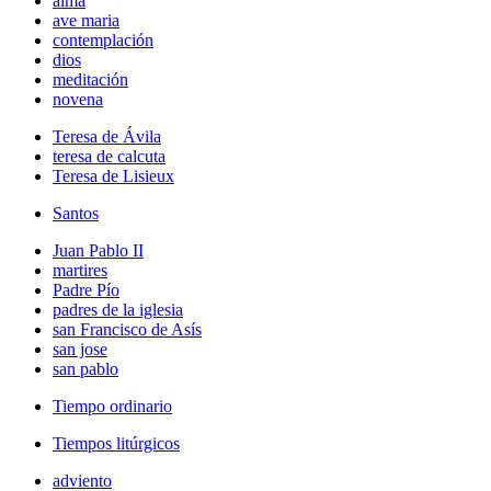
alma
ave maria
contemplación
dios
meditación
novena
Teresa de Ávila
teresa de calcuta
Teresa de Lisieux
Santos
Juan Pablo II
martires
Padre Pío
padres de la iglesia
san Francisco de Asís
san jose
san pablo
Tiempo ordinario
Tiempos litúrgicos
adviento