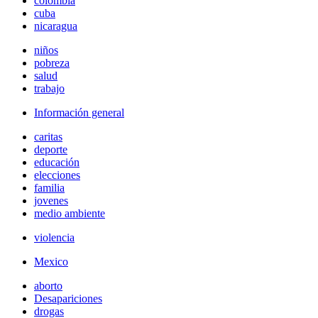
colombia
cuba
nicaragua
niños
pobreza
salud
trabajo
Información general
caritas
deporte
educación
elecciones
familia
jovenes
medio ambiente
violencia
Mexico
aborto
Desapariciones
drogas