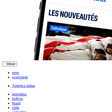
Volver
peru
venezuela
America latina
argentina
bolivia
brasil
chile