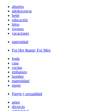
abuelos
adolescencia
bebé
educación
hijos
jovenes
vacaciones
paternidad
For Her &amp; For Men
boda
casa
cocina
embarazo
hombre
maternidad
mujer
Pareja y sexualidad
amor
divorcio