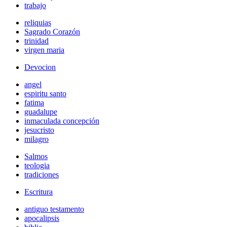
trabajo
reliquias
Sagrado Corazón
trinidad
virgen maria
Devocion
angel
espiritu santo
fatima
guadalupe
inmaculada concepción
jesucristo
milagro
Salmos
teologia
tradiciones
Escritura
antiguo testamento
apocalipsis