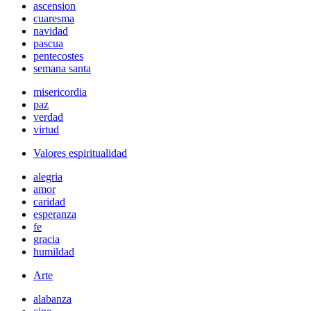
ascension
cuaresma
navidad
pascua
pentecostes
semana santa
misericordia
paz
verdad
virtud
Valores espiritualidad
alegria
amor
caridad
esperanza
fe
gracia
humildad
Arte
alabanza