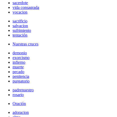
sacerdote
vida consagrada
vocacion
sacrificio
salvacion
sufrimiento
tentación
Nuestras cruces
demonio
exorcismo
infierno
muerte
pecado
penitencia
purgatorio
padrenuestro
rosario
Oración
adoracion