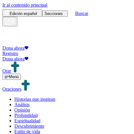
Ir al contenido principal
Buscar
Edición
español
Secciones
Dona ahora
Registro
Dona ahora
Orar
Menú
Oraciones
Historias que inspiran
Análisis
Opinión
Profundidad
Espiritualidad
Descubrimiento
Estilo de vida