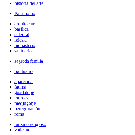
historia del arte
Patrimonio
arquitectura
basilica
catedral
iglesia
monasterio
santuario
sagrada familia
Santuario
aparecida
fatima
guadalupe
lourdes
medjugorje
peregrinación
roma
turismo religioso
vaticano