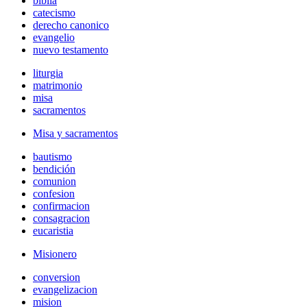
biblia
catecismo
derecho canonico
evangelio
nuevo testamento
liturgia
matrimonio
misa
sacramentos
Misa y sacramentos
bautismo
bendición
comunion
confesion
confirmacion
consagracion
eucaristia
Misionero
conversion
evangelizacion
mision