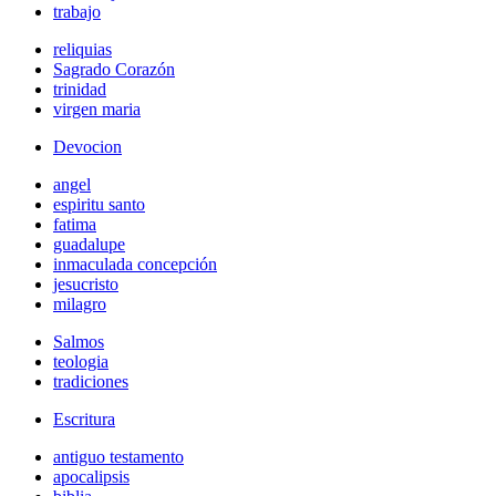
trabajo
reliquias
Sagrado Corazón
trinidad
virgen maria
Devocion
angel
espiritu santo
fatima
guadalupe
inmaculada concepción
jesucristo
milagro
Salmos
teologia
tradiciones
Escritura
antiguo testamento
apocalipsis