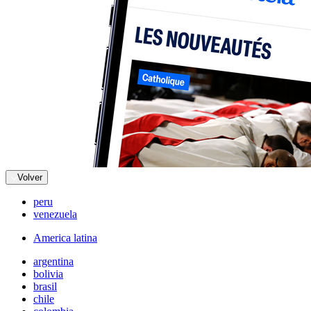
Volver
peru
venezuela
America latina
argentina
bolivia
brasil
chile