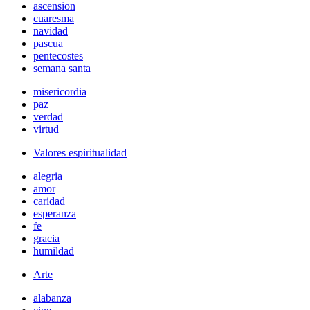
ascension
cuaresma
navidad
pascua
pentecostes
semana santa
misericordia
paz
verdad
virtud
Valores espiritualidad
alegria
amor
caridad
esperanza
fe
gracia
humildad
Arte
alabanza