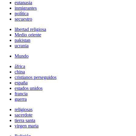
eutanasia
inmigrantes
política
secuestro
libertad religiosa
Medio oriente
pakistan
ucrania
Mundo
áfrica
china
cristianos perseguidos
españa
estados unidos
francia
guerra
religiosas
sacerdote
tierra santa
virgen maria