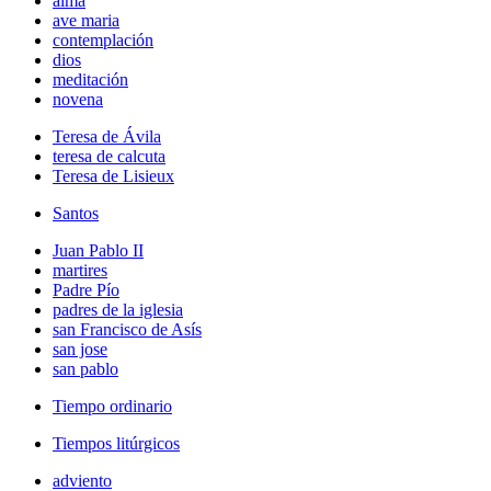
alma
ave maria
contemplación
dios
meditación
novena
Teresa de Ávila
teresa de calcuta
Teresa de Lisieux
Santos
Juan Pablo II
martires
Padre Pío
padres de la iglesia
san Francisco de Asís
san jose
san pablo
Tiempo ordinario
Tiempos litúrgicos
adviento