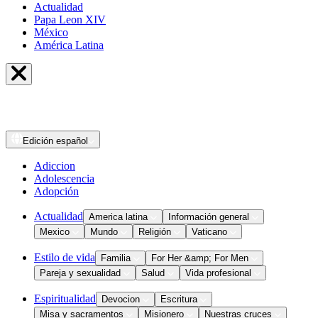
Actualidad
Papa Leon XIV
México
América Latina
Edición
español
Adiccion
Adolescencia
Adopción
Actualidad
America latina
Información general
Mexico
Mundo
Religión
Vaticano
Estilo de vida
Familia
For Her &amp; For Men
Pareja y sexualidad
Salud
Vida profesional
Espiritualidad
Devocion
Escritura
Misa y sacramentos
Misionero
Nuestras cruces