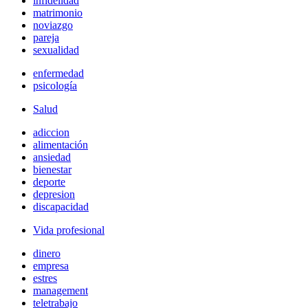
infidelidad
matrimonio
noviazgo
pareja
sexualidad
enfermedad
psicología
Salud
adiccion
alimentación
ansiedad
bienestar
deporte
depresion
discapacidad
Vida profesional
dinero
empresa
estres
management
teletrabajo