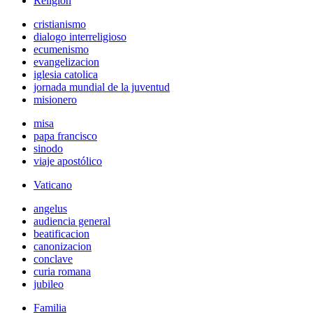
Religión
cristianismo
dialogo interreligioso
ecumenismo
evangelizacion
iglesia catolica
jornada mundial de la juventud
misionero
misa
papa francisco
sinodo
viaje apostólico
Vaticano
angelus
audiencia general
beatificacion
canonizacion
conclave
curia romana
jubileo
Familia