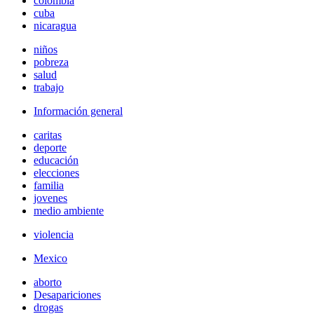
colombia
cuba
nicaragua
niños
pobreza
salud
trabajo
Información general
caritas
deporte
educación
elecciones
familia
jovenes
medio ambiente
violencia
Mexico
aborto
Desapariciones
drogas