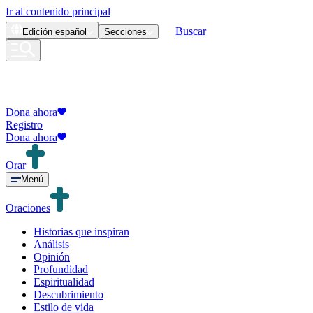
Ir al contenido principal
Buscar
Edición
español
Secciones
Dona ahora
Registro
Dona ahora
Orar
Menú
Oraciones
Historias que inspiran
Análisis
Opinión
Profundidad
Espiritualidad
Descubrimiento
Estilo de vida