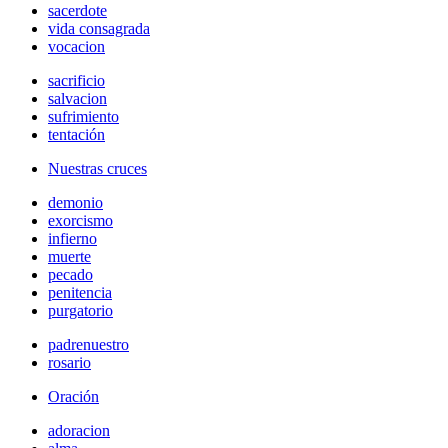
sacerdote
vida consagrada
vocacion
sacrificio
salvacion
sufrimiento
tentación
Nuestras cruces
demonio
exorcismo
infierno
muerte
pecado
penitencia
purgatorio
padrenuestro
rosario
Oración
adoracion