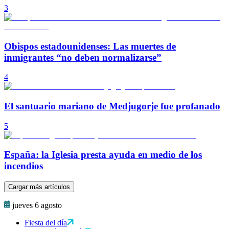
3
Obispos estadounidenses: Las muertes de
inmigrantes “no deben normalizarse”
4
El santuario mariano de Medjugorje fue profanado
5
España: la Iglesia presta ayuda en medio de los
incendios
Cargar más artículos
jueves 6 agosto
Fiesta del día