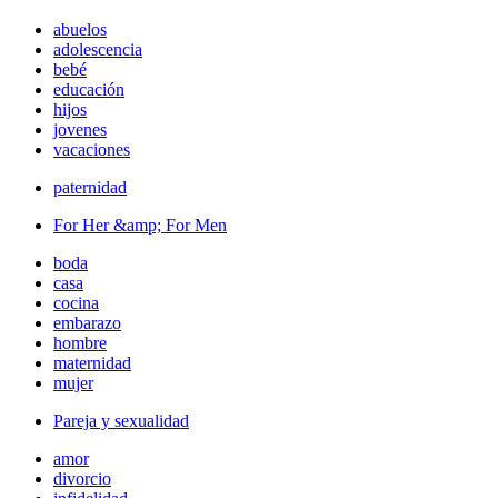
abuelos
adolescencia
bebé
educación
hijos
jovenes
vacaciones
paternidad
For Her &amp; For Men
boda
casa
cocina
embarazo
hombre
maternidad
mujer
Pareja y sexualidad
amor
divorcio