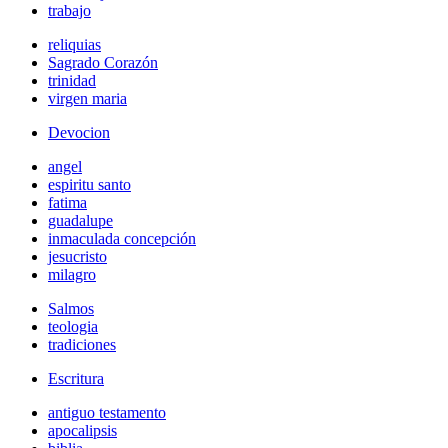
trabajo
reliquias
Sagrado Corazón
trinidad
virgen maria
Devocion
angel
espiritu santo
fatima
guadalupe
inmaculada concepción
jesucristo
milagro
Salmos
teologia
tradiciones
Escritura
antiguo testamento
apocalipsis