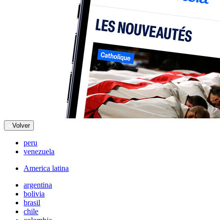
Volver
peru
venezuela
America latina
argentina
bolivia
brasil
chile