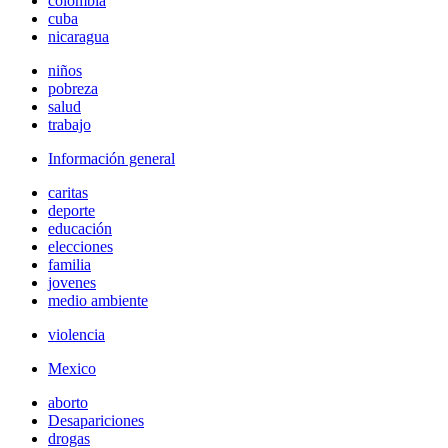
colombia
cuba
nicaragua
niños
pobreza
salud
trabajo
Información general
caritas
deporte
educación
elecciones
familia
jovenes
medio ambiente
violencia
Mexico
aborto
Desapariciones
drogas