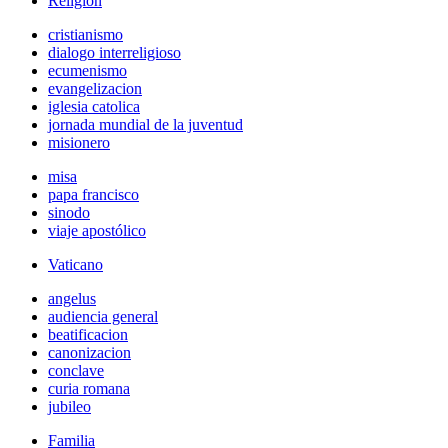
Religión
cristianismo
dialogo interreligioso
ecumenismo
evangelizacion
iglesia catolica
jornada mundial de la juventud
misionero
misa
papa francisco
sinodo
viaje apostólico
Vaticano
angelus
audiencia general
beatificacion
canonizacion
conclave
curia romana
jubileo
Familia