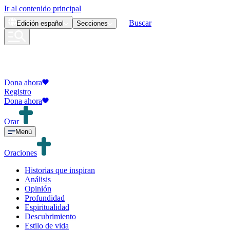
Ir al contenido principal
Buscar
Edición
español
Secciones
Dona ahora
Registro
Dona ahora
Orar
Menú
Oraciones
Historias que inspiran
Análisis
Opinión
Profundidad
Espiritualidad
Descubrimiento
Estilo de vida