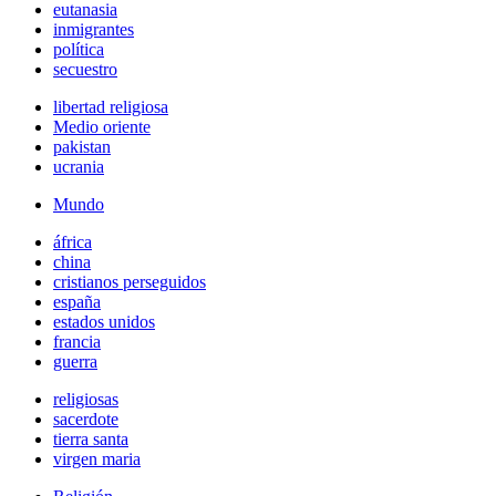
eutanasia
inmigrantes
política
secuestro
libertad religiosa
Medio oriente
pakistan
ucrania
Mundo
áfrica
china
cristianos perseguidos
españa
estados unidos
francia
guerra
religiosas
sacerdote
tierra santa
virgen maria