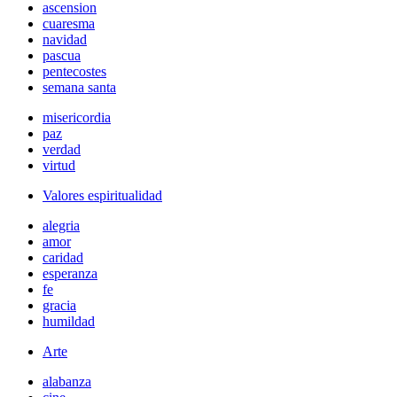
ascension
cuaresma
navidad
pascua
pentecostes
semana santa
misericordia
paz
verdad
virtud
Valores espiritualidad
alegria
amor
caridad
esperanza
fe
gracia
humildad
Arte
alabanza