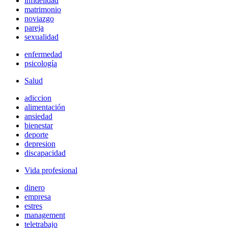
infidelidad
matrimonio
noviazgo
pareja
sexualidad
enfermedad
psicología
Salud
adiccion
alimentación
ansiedad
bienestar
deporte
depresion
discapacidad
Vida profesional
dinero
empresa
estres
management
teletrabajo