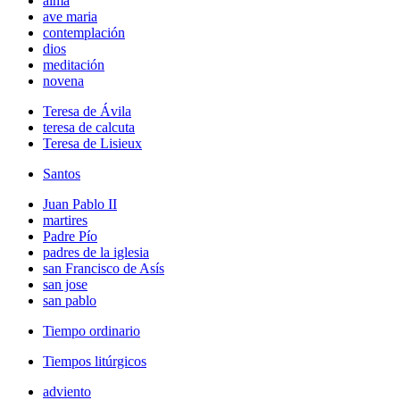
alma
ave maria
contemplación
dios
meditación
novena
Teresa de Ávila
teresa de calcuta
Teresa de Lisieux
Santos
Juan Pablo II
martires
Padre Pío
padres de la iglesia
san Francisco de Asís
san jose
san pablo
Tiempo ordinario
Tiempos litúrgicos
adviento