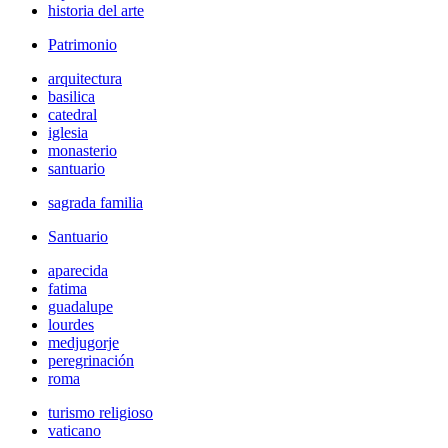
historia del arte
Patrimonio
arquitectura
basilica
catedral
iglesia
monasterio
santuario
sagrada familia
Santuario
aparecida
fatima
guadalupe
lourdes
medjugorje
peregrinación
roma
turismo religioso
vaticano