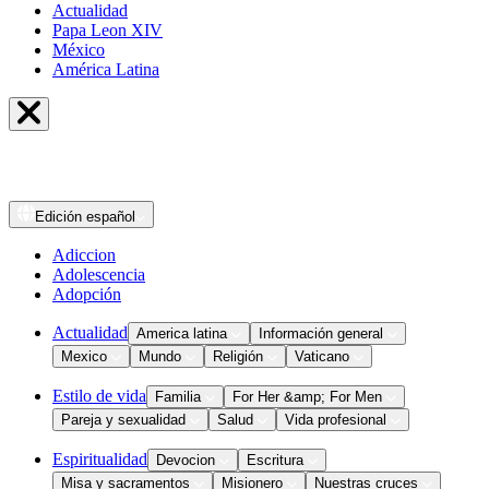
Actualidad
Papa Leon XIV
México
América Latina
Edición
español
Adiccion
Adolescencia
Adopción
Actualidad
America latina
Información general
Mexico
Mundo
Religión
Vaticano
Estilo de vida
Familia
For Her &amp; For Men
Pareja y sexualidad
Salud
Vida profesional
Espiritualidad
Devocion
Escritura
Misa y sacramentos
Misionero
Nuestras cruces