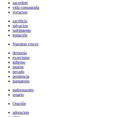
sacerdote
vida consagrada
vocacion
sacrificio
salvacion
sufrimiento
tentación
Nuestras cruces
demonio
exorcismo
infierno
muerte
pecado
penitencia
purgatorio
padrenuestro
rosario
Oración
adoracion