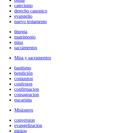
biblia
catecismo
derecho canonico
evangelio
nuevo testamento
liturgia
matrimonio
misa
sacramentos
Misa y sacramentos
bautismo
bendición
comunion
confesion
confirmacion
consagracion
eucaristia
Misionero
conversion
evangelizacion
mision