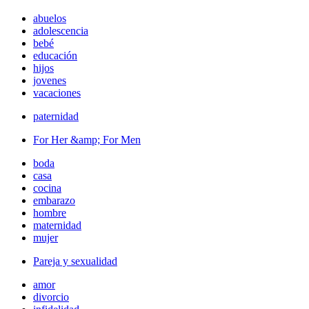
abuelos
adolescencia
bebé
educación
hijos
jovenes
vacaciones
paternidad
For Her &amp; For Men
boda
casa
cocina
embarazo
hombre
maternidad
mujer
Pareja y sexualidad
amor
divorcio