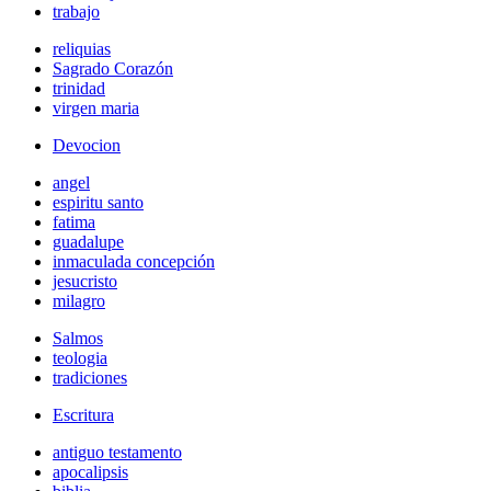
trabajo
reliquias
Sagrado Corazón
trinidad
virgen maria
Devocion
angel
espiritu santo
fatima
guadalupe
inmaculada concepción
jesucristo
milagro
Salmos
teologia
tradiciones
Escritura
antiguo testamento
apocalipsis