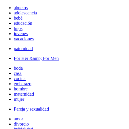
abuelos
adolescencia
bebé
educación
hijos
jovenes
vacaciones
paternidad
For Her &amp; For Men
boda
casa
cocina
embarazo
hombre
maternidad
mujer
Pareja y sexualidad
amor
divorcio