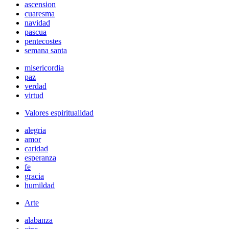
ascension
cuaresma
navidad
pascua
pentecostes
semana santa
misericordia
paz
verdad
virtud
Valores espiritualidad
alegria
amor
caridad
esperanza
fe
gracia
humildad
Arte
alabanza