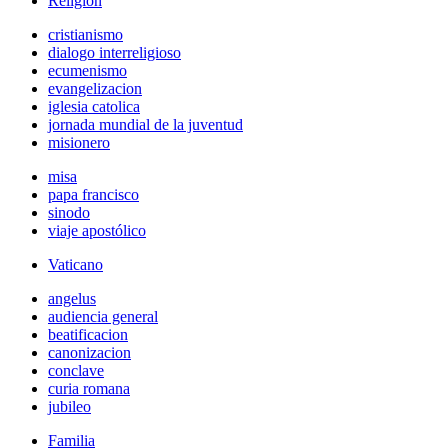
Religión
cristianismo
dialogo interreligioso
ecumenismo
evangelizacion
iglesia catolica
jornada mundial de la juventud
misionero
misa
papa francisco
sinodo
viaje apostólico
Vaticano
angelus
audiencia general
beatificacion
canonizacion
conclave
curia romana
jubileo
Familia