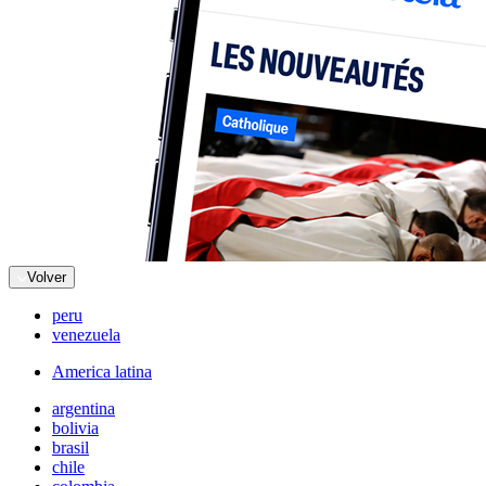
Volver
peru
venezuela
America latina
argentina
bolivia
brasil
chile