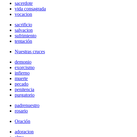
sacerdote
vida consagrada
vocacion
sacrificio
salvacion
sufrimiento
tentación
Nuestras cruces
demonio
exorcismo
infierno
muerte
pecado
penitencia
purgatorio
padrenuestro
rosario
Oración
adoracion