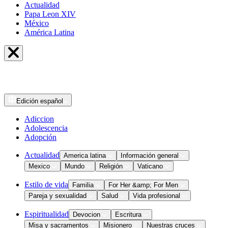
Actualidad
Papa Leon XIV
México
América Latina
Edición
español
Adiccion
Adolescencia
Adopción
Actualidad
America latina
Información general
Mexico
Mundo
Religión
Vaticano
Estilo de vida
Familia
For Her &amp; For Men
Pareja y sexualidad
Salud
Vida profesional
Espiritualidad
Devocion
Escritura
Misa y sacramentos
Misionero
Nuestras cruces