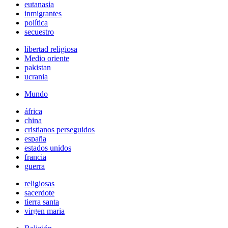
eutanasia
inmigrantes
política
secuestro
libertad religiosa
Medio oriente
pakistan
ucrania
Mundo
áfrica
china
cristianos perseguidos
españa
estados unidos
francia
guerra
religiosas
sacerdote
tierra santa
virgen maria