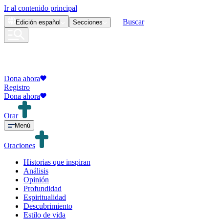
Ir al contenido principal
Buscar
Edición
español
Secciones
Dona ahora
Registro
Dona ahora
Orar
Menú
Oraciones
Historias que inspiran
Análisis
Opinión
Profundidad
Espiritualidad
Descubrimiento
Estilo de vida