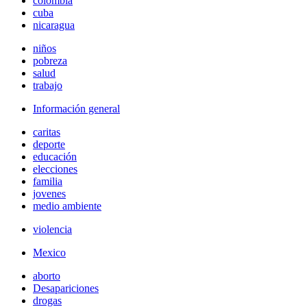
colombia
cuba
nicaragua
niños
pobreza
salud
trabajo
Información general
caritas
deporte
educación
elecciones
familia
jovenes
medio ambiente
violencia
Mexico
aborto
Desapariciones
drogas