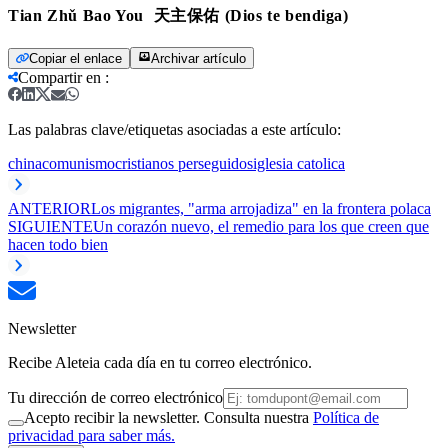
Tian Zhǔ Bao You 天主保佑 (Dios te bendiga)
Copiar el enlace
Archivar artículo
Compartir en
:
Las palabras clave/etiquetas asociadas a este artículo:
china
comunismo
cristianos perseguidos
iglesia catolica
ANTERIOR
Los migrantes, "arma arrojadiza" en la frontera polaca
SIGUIENTE
Un corazón nuevo, el remedio para los que creen que
hacen todo bien
Newsletter
Recibe Aleteia cada día en tu correo electrónico.
Tu dirección de correo electrónico
Acepto recibir la newsletter. Consulta nuestra
Política de
privacidad para saber más.