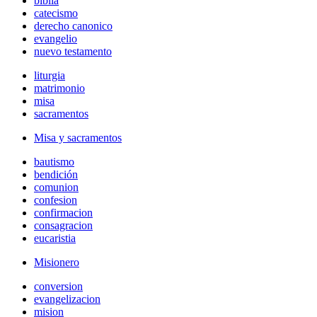
biblia
catecismo
derecho canonico
evangelio
nuevo testamento
liturgia
matrimonio
misa
sacramentos
Misa y sacramentos
bautismo
bendición
comunion
confesion
confirmacion
consagracion
eucaristia
Misionero
conversion
evangelizacion
mision