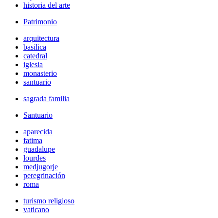
historia del arte
Patrimonio
arquitectura
basilica
catedral
iglesia
monasterio
santuario
sagrada familia
Santuario
aparecida
fatima
guadalupe
lourdes
medjugorje
peregrinación
roma
turismo religioso
vaticano