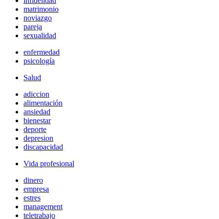
infidelidad
matrimonio
noviazgo
pareja
sexualidad
enfermedad
psicología
Salud
adiccion
alimentación
ansiedad
bienestar
deporte
depresion
discapacidad
Vida profesional
dinero
empresa
estres
management
teletrabajo