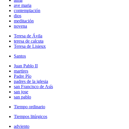
alma
ave maria
contemplación
dios
meditación
novena
Teresa de Ávila
teresa de calcuta
Teresa de Lisieux
Santos
Juan Pablo II
martires
Padre Pío
padres de la iglesia
san Francisco de Asís
san jose
san pablo
Tiempo ordinario
Tiempos litúrgicos
adviento