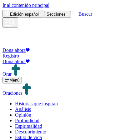
Ir al contenido principal
Buscar
Edición
español
Secciones
Dona ahora
Registro
Dona ahora
Orar
Menú
Oraciones
Historias que inspiran
Análisis
Opinión
Profundidad
Espiritualidad
Descubrimiento
Estilo de vida