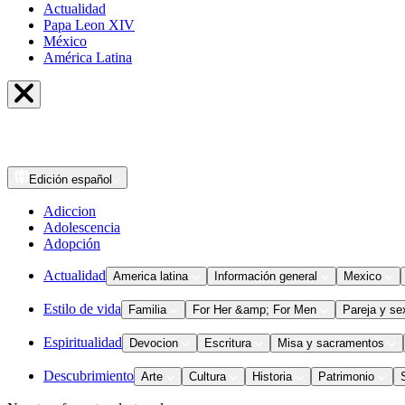
Actualidad
Papa Leon XIV
México
América Latina
Edición
español
Adiccion
Adolescencia
Adopción
Actualidad
America latina
Información general
Mexico
Estilo de vida
Familia
For Her &amp; For Men
Pareja y se
Espiritualidad
Devocion
Escritura
Misa y sacramentos
Descubrimiento
Arte
Cultura
Historia
Patrimonio