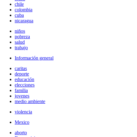
chile
colombia
cuba
nicaragua
niños
pobreza
salud
trabajo
Información general
caritas
deporte
educación
elecciones
familia
jovenes
medio ambiente
violencia
Mexico
aborto