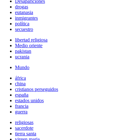
Desapariciones
drogas
eutanasia
inmigrantes
política
secuestro
libertad religiosa
Medio oriente
pakistan
ucrania
Mundo
áfrica
china
cristianos perseguidos
españa
estados unidos
francia
guerra
religiosas
sacerdote
tierra santa
virgen maria