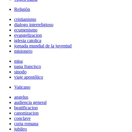
Religión
cristianismo
dialogo interreligioso
ecumenismo
evangelizacion
iglesia catolica
jornada mundial de la juventud
misionero
misa
papa francisco
sinodo
viaje apostólico
Vaticano
angelus
audiencia general
beatificacion
canonizacion
conclave
curia romana
jubileo