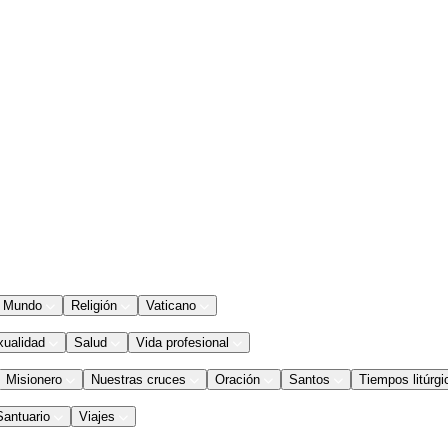
Mundo
Religión
Vaticano
xualidad
Salud
Vida profesional
Misionero
Nuestras cruces
Oración
Santos
Tiempos litúrgi
Santuario
Viajes