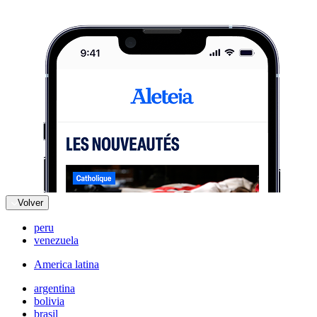
Volver
peru
venezuela
America latina
argentina
bolivia
brasil