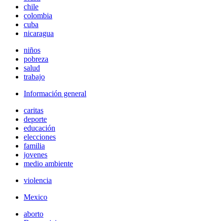
chile
colombia
cuba
nicaragua
niños
pobreza
salud
trabajo
Información general
caritas
deporte
educación
elecciones
familia
jovenes
medio ambiente
violencia
Mexico
aborto