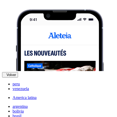
Volver
peru
venezuela
America latina
argentina
bolivia
brasil