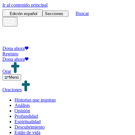
Ir al contenido principal
Buscar
Edición
español
Secciones
Dona ahora
Registro
Dona ahora
Orar
Menú
Oraciones
Historias que inspiran
Análisis
Opinión
Profundidad
Espiritualidad
Descubrimiento
Estilo de vida