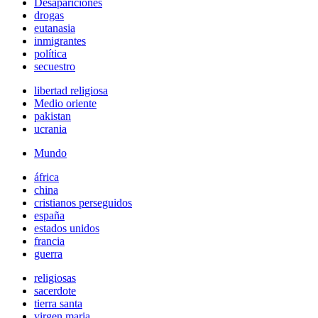
Desapariciones
drogas
eutanasia
inmigrantes
política
secuestro
libertad religiosa
Medio oriente
pakistan
ucrania
Mundo
áfrica
china
cristianos perseguidos
españa
estados unidos
francia
guerra
religiosas
sacerdote
tierra santa
virgen maria