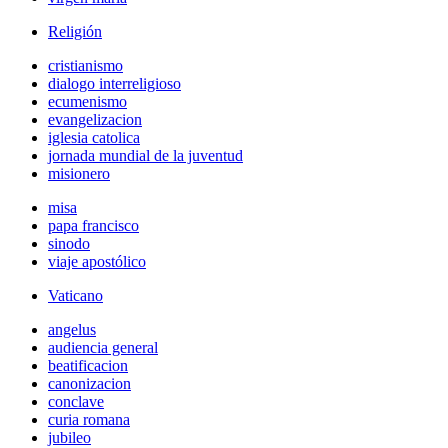
Religión
cristianismo
dialogo interreligioso
ecumenismo
evangelizacion
iglesia catolica
jornada mundial de la juventud
misionero
misa
papa francisco
sinodo
viaje apostólico
Vaticano
angelus
audiencia general
beatificacion
canonizacion
conclave
curia romana
jubileo