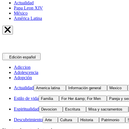
Actualidad
Papa Leon XIV
México
América Latina
Edición
español
Adiccion
Adolescencia
Adopción
Actualidad
America latina
Información general
Mexico
Estilo de vida
Familia
For Her &amp; For Men
Pareja y se
Espiritualidad
Devocion
Escritura
Misa y sacramentos
Descubrimiento
Arte
Cultura
Historia
Patrimonio