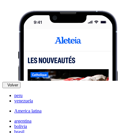
Volver
peru
venezuela
America latina
argentina
bolivia
brasil