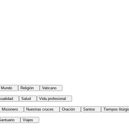
Mundo
Religión
Vaticano
xualidad
Salud
Vida profesional
Misionero
Nuestras cruces
Oración
Santos
Tiempos litúrgi
Santuario
Viajes