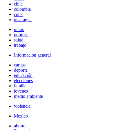
chile
colombia
cuba
nicaragua
niños
pobreza
salud
trabajo
Información general
caritas
deporte
educación
elecciones
familia
jovenes
medio ambiente
violencia
Mexico
aborto