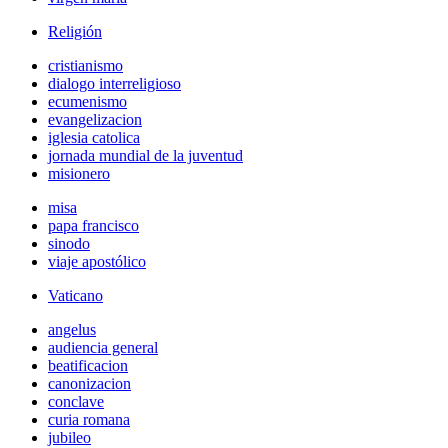
Religión
cristianismo
dialogo interreligioso
ecumenismo
evangelizacion
iglesia catolica
jornada mundial de la juventud
misionero
misa
papa francisco
sinodo
viaje apostólico
Vaticano
angelus
audiencia general
beatificacion
canonizacion
conclave
curia romana
jubileo