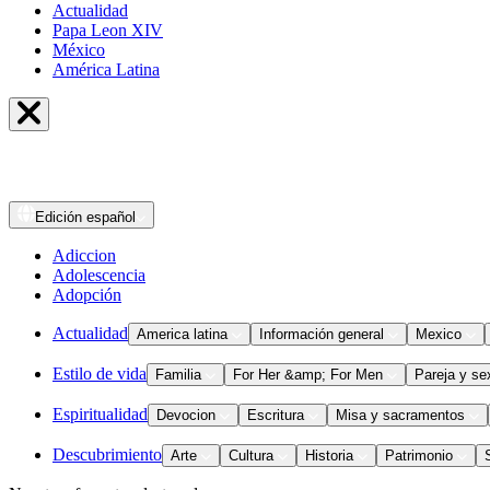
Actualidad
Papa Leon XIV
México
América Latina
Edición
español
Adiccion
Adolescencia
Adopción
Actualidad
America latina
Información general
Mexico
Estilo de vida
Familia
For Her &amp; For Men
Pareja y se
Espiritualidad
Devocion
Escritura
Misa y sacramentos
Descubrimiento
Arte
Cultura
Historia
Patrimonio