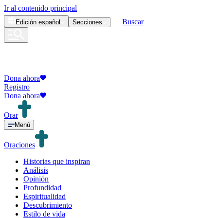
Ir al contenido principal
Buscar
Edición
español
Secciones
Dona ahora
Registro
Dona ahora
Orar
Menú
Oraciones
Historias que inspiran
Análisis
Opinión
Profundidad
Espiritualidad
Descubrimiento
Estilo de vida