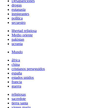
Desapariciones
drogas
eutanasia
inmigrantes
política
secuestro
libertad religiosa
Medio oriente
pakistan
ucrania
Mundo
áfrica
china
cristianos perseguidos
españa
estados unidos
francia
guerra
religiosas
sacerdote
tierra santa
virgen maria