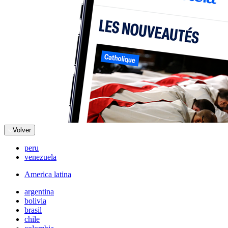
Volver
peru
venezuela
America latina
argentina
bolivia
brasil
chile