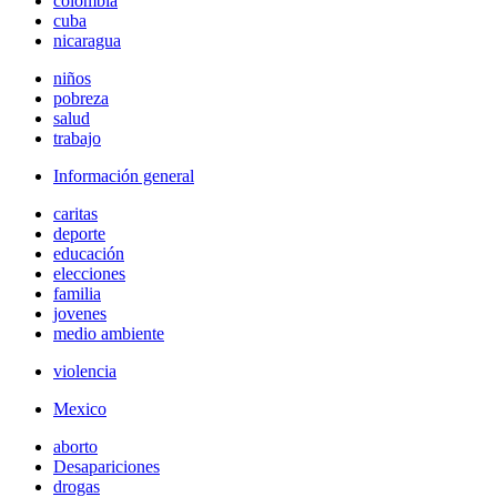
colombia
cuba
nicaragua
niños
pobreza
salud
trabajo
Información general
caritas
deporte
educación
elecciones
familia
jovenes
medio ambiente
violencia
Mexico
aborto
Desapariciones
drogas