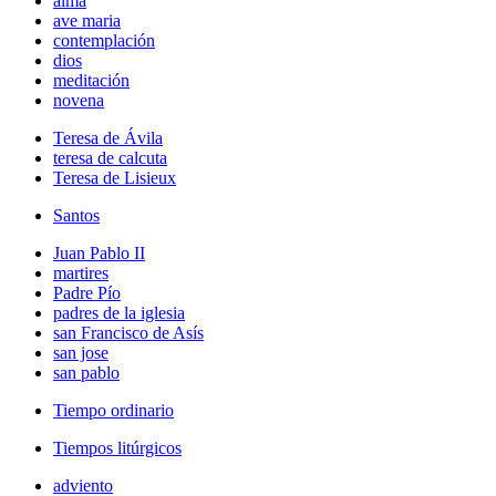
alma
ave maria
contemplación
dios
meditación
novena
Teresa de Ávila
teresa de calcuta
Teresa de Lisieux
Santos
Juan Pablo II
martires
Padre Pío
padres de la iglesia
san Francisco de Asís
san jose
san pablo
Tiempo ordinario
Tiempos litúrgicos
adviento