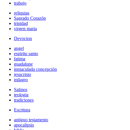
trabajo
reliquias
Sagrado Corazón
trinidad
virgen maria
Devocion
angel
espiritu santo
fatima
guadalupe
inmaculada concepción
jesucristo
milagro
Salmos
teologia
tradiciones
Escritura
antiguo testamento
apocalipsis