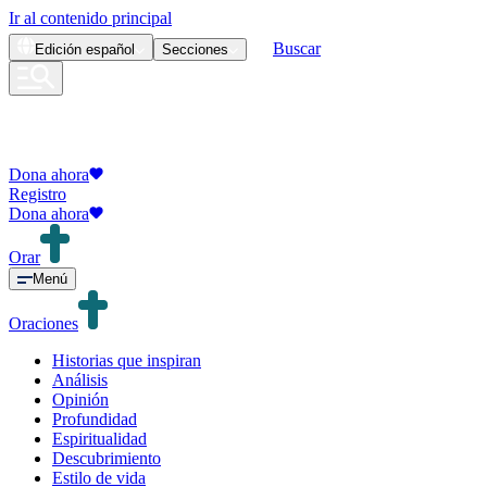
Ir al contenido principal
Buscar
Edición
español
Secciones
Dona ahora
Registro
Dona ahora
Orar
Menú
Oraciones
Historias que inspiran
Análisis
Opinión
Profundidad
Espiritualidad
Descubrimiento
Estilo de vida