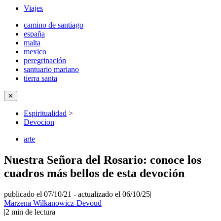
Viajes
camino de santiago
españa
malta
mexico
peregrinación
santuario mariano
tierra santa
✕
Espiritualidad
>
Devocion
arte
Nuestra Señora del Rosario: conoce los
cuadros más bellos de esta devoción
publicado el 07/10/21
-
actualizado el 06/10/25
|
Marzena Wilkanowicz-Devoud
|
2
min de lectura