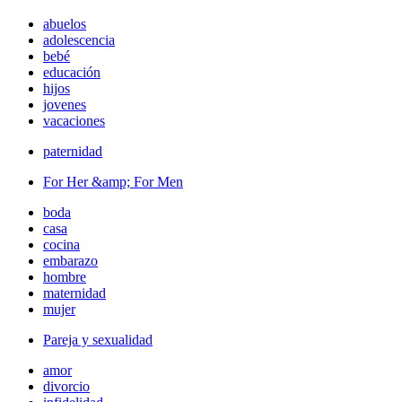
abuelos
adolescencia
bebé
educación
hijos
jovenes
vacaciones
paternidad
For Her &amp; For Men
boda
casa
cocina
embarazo
hombre
maternidad
mujer
Pareja y sexualidad
amor
divorcio