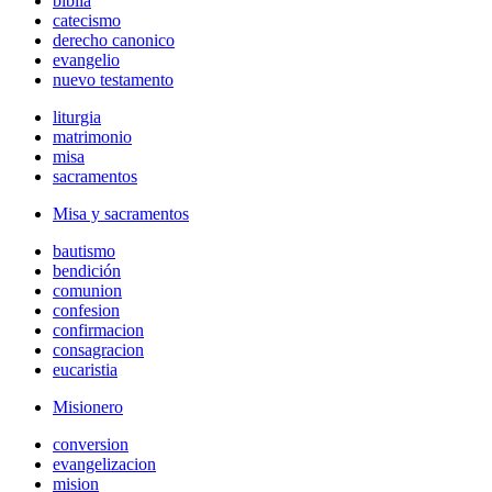
biblia
catecismo
derecho canonico
evangelio
nuevo testamento
liturgia
matrimonio
misa
sacramentos
Misa y sacramentos
bautismo
bendición
comunion
confesion
confirmacion
consagracion
eucaristia
Misionero
conversion
evangelizacion
mision