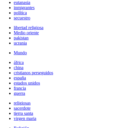
eutanasia
inmigrantes
política
secuestro
libertad religiosa
Medio oriente
pakistan
ucrania
Mundo
áfrica
china
cristianos perseguidos
españa
estados unidos
francia
guerra
religiosas
sacerdote
tierra santa
virgen maria