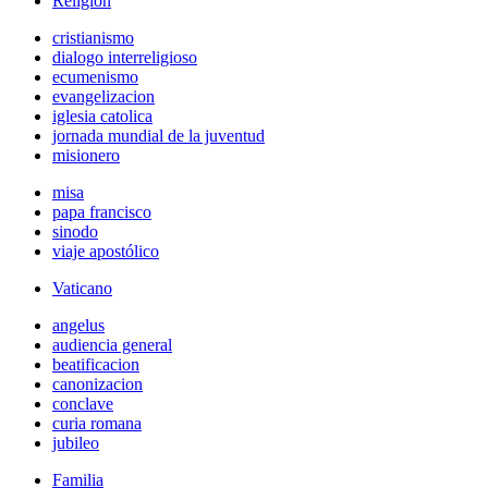
Religión
cristianismo
dialogo interreligioso
ecumenismo
evangelizacion
iglesia catolica
jornada mundial de la juventud
misionero
misa
papa francisco
sinodo
viaje apostólico
Vaticano
angelus
audiencia general
beatificacion
canonizacion
conclave
curia romana
jubileo
Familia