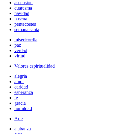
ascension
cuaresma
navidad
pascua
pentecostes
semana santa
misericordia
paz
verdad
virtud
Valores espiritualidad
alegria
amor
caridad
esperanza
fe
gracia
humildad
Arte
alabanza