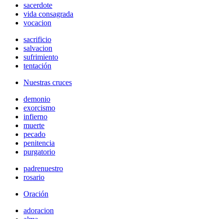
sacerdote
vida consagrada
vocacion
sacrificio
salvacion
sufrimiento
tentación
Nuestras cruces
demonio
exorcismo
infierno
muerte
pecado
penitencia
purgatorio
padrenuestro
rosario
Oración
adoracion