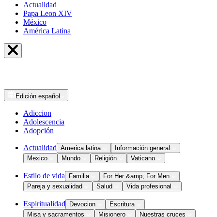
Actualidad
Papa Leon XIV
México
América Latina
Edición
español
Adiccion
Adolescencia
Adopción
Actualidad
America latina
Información general
Mexico
Mundo
Religión
Vaticano
Estilo de vida
Familia
For Her &amp; For Men
Pareja y sexualidad
Salud
Vida profesional
Espiritualidad
Devocion
Escritura
Misa y sacramentos
Misionero
Nuestras cruces