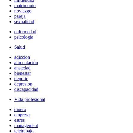
infidelidad
matrimonio
noviazgo
pareja
sexualidad
enfermedad
psicología
Salud
adiccion
alimentación
ansiedad
bienestar
deporte
depresion
discapacidad
Vida profesional
dinero
empresa
estres
management
teletrabajo