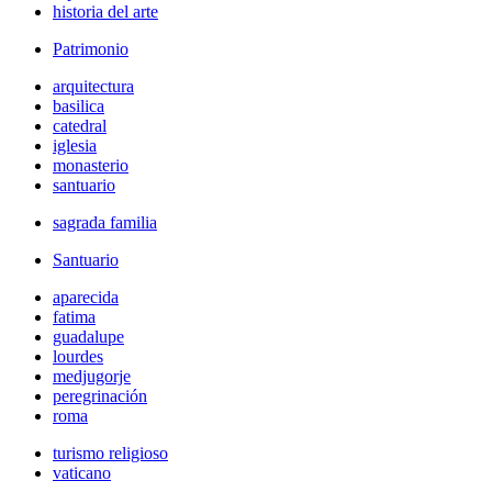
historia del arte
Patrimonio
arquitectura
basilica
catedral
iglesia
monasterio
santuario
sagrada familia
Santuario
aparecida
fatima
guadalupe
lourdes
medjugorje
peregrinación
roma
turismo religioso
vaticano