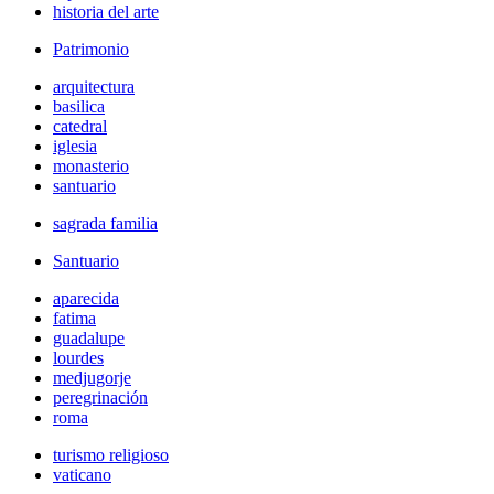
historia del arte
Patrimonio
arquitectura
basilica
catedral
iglesia
monasterio
santuario
sagrada familia
Santuario
aparecida
fatima
guadalupe
lourdes
medjugorje
peregrinación
roma
turismo religioso
vaticano