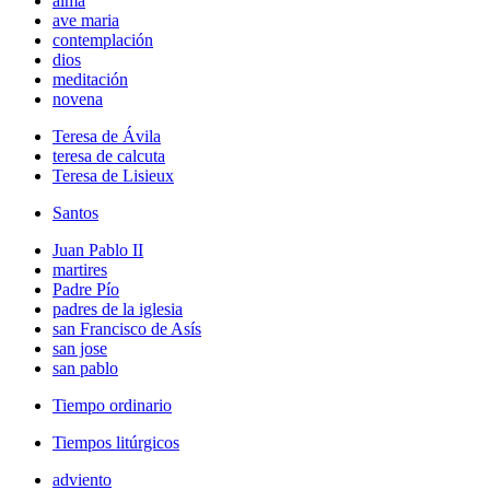
alma
ave maria
contemplación
dios
meditación
novena
Teresa de Ávila
teresa de calcuta
Teresa de Lisieux
Santos
Juan Pablo II
martires
Padre Pío
padres de la iglesia
san Francisco de Asís
san jose
san pablo
Tiempo ordinario
Tiempos litúrgicos
adviento