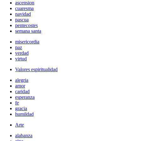
ascension
cuaresma
navidad
pascua
pentecostes
semana santa
misericordia
paz
verdad
virtud
Valores espiritualidad
alegria
amor
caridad
esperanza
fe
gracia
humildad
Arte
alabanza