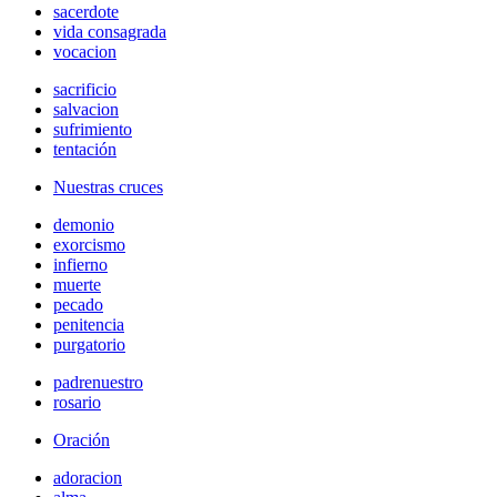
sacerdote
vida consagrada
vocacion
sacrificio
salvacion
sufrimiento
tentación
Nuestras cruces
demonio
exorcismo
infierno
muerte
pecado
penitencia
purgatorio
padrenuestro
rosario
Oración
adoracion