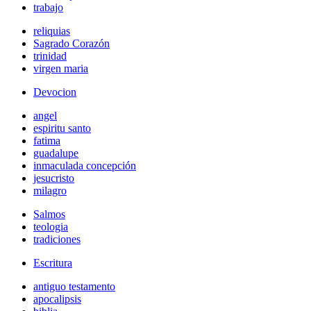
trabajo
reliquias
Sagrado Corazón
trinidad
virgen maria
Devocion
angel
espiritu santo
fatima
guadalupe
inmaculada concepción
jesucristo
milagro
Salmos
teologia
tradiciones
Escritura
antiguo testamento
apocalipsis