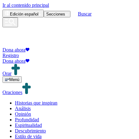
Ir al contenido principal
Buscar
Edición
español
Secciones
Dona ahora
Registro
Dona ahora
Orar
Menú
Oraciones
Historias que inspiran
Análisis
Opinión
Profundidad
Espiritualidad
Descubrimiento
Estilo de vida