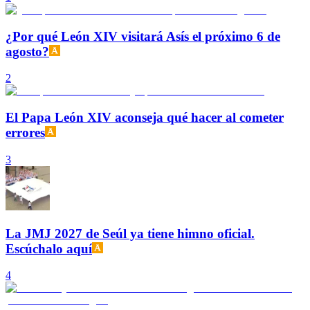
¿Por qué León XIV visitará Asís el próximo 6 de
agosto?
2
El Papa León XIV aconseja qué hacer al cometer
errores
3
La JMJ 2027 de Seúl ya tiene himno oficial.
Escúchalo aquí
4