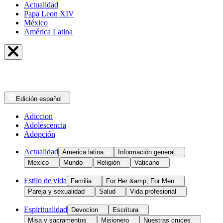
Actualidad
Papa Leon XIV
México
América Latina
Edición
español
Adiccion
Adolescencia
Adopción
Actualidad
America latina
Información general
Mexico
Mundo
Religión
Vaticano
Estilo de vida
Familia
For Her &amp; For Men
Pareja y sexualidad
Salud
Vida profesional
Espiritualidad
Devocion
Escritura
Misa y sacramentos
Misionero
Nuestras cruces