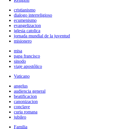
Religión
cristianismo
dialogo interreligioso
ecumenismo
evangelizacion
iglesia catolica
jornada mundial de la juventud
misionero
misa
papa francisco
sinodo
viaje apostólico
Vaticano
angelus
audiencia general
beatificacion
canonizacion
conclave
curia romana
jubileo
Familia