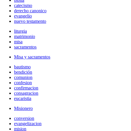
biblia
catecismo
derecho canonico
evangelio
nuevo testamento
liturgia
matrimonio
misa
sacramentos
Misa y sacramentos
bautismo
bendición
comunion
confesion
confirmacion
consagracion
eucaristia
Misionero
conversion
evangelizacion
mision