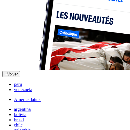
Volver
peru
venezuela
America latina
argentina
bolivia
brasil
chile