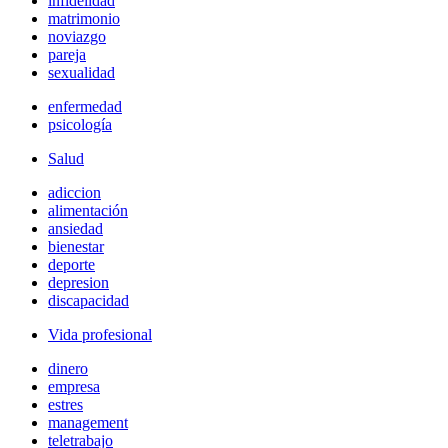
infidelidad
matrimonio
noviazgo
pareja
sexualidad
enfermedad
psicología
Salud
adiccion
alimentación
ansiedad
bienestar
deporte
depresion
discapacidad
Vida profesional
dinero
empresa
estres
management
teletrabajo