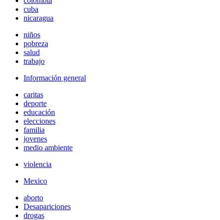
colombia
cuba
nicaragua
niños
pobreza
salud
trabajo
Información general
caritas
deporte
educación
elecciones
familia
jovenes
medio ambiente
violencia
Mexico
aborto
Desapariciones
drogas