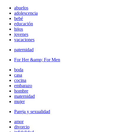
abuelos
adolescencia
bebé
educación
hijos
jovenes
vacaciones
paternidad
For Her &amp; For Men
boda
casa
cocina
embarazo
hombre
maternidad
mujer
Pareja y sexualidad
amor
divorcio