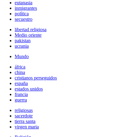
eutanasia
inmigrantes
política
secuestro
libertad religiosa
Medio oriente
pakistan
ucrania
Mundo
áfrica
china
cristianos perseguidos
españa
estados unidos
francia
guerra
religiosas
sacerdote
tierra santa
virgen maria