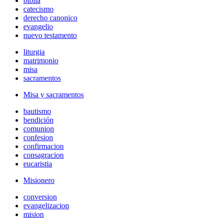
biblia
catecismo
derecho canonico
evangelio
nuevo testamento
liturgia
matrimonio
misa
sacramentos
Misa y sacramentos
bautismo
bendición
comunion
confesion
confirmacion
consagracion
eucaristia
Misionero
conversion
evangelizacion
mision