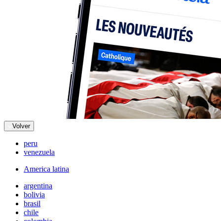
Volver
peru
venezuela
America latina
argentina
bolivia
brasil
chile