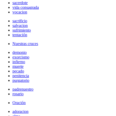
sacerdote
vida consagrada
vocacion
sacrificio
salvacion
sufrimiento
tentación
Nuestras cruces
demonio
exorcismo
infierno
muerte
pecado
penitencia
purgatorio
padrenuestro
rosario
Oración
adoracion