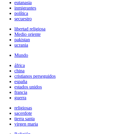
eutanasia
inmigrantes
política
secuestro
libertad religiosa
Medio oriente
pakistan
ucrania
Mundo
áfrica
china
cristianos perseguidos
españa
estados unidos
francia
guerra
religiosas
sacerdote
tierra santa
virgen maria