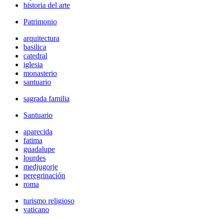
historia del arte
Patrimonio
arquitectura
basilica
catedral
iglesia
monasterio
santuario
sagrada familia
Santuario
aparecida
fatima
guadalupe
lourdes
medjugorje
peregrinación
roma
turismo religioso
vaticano