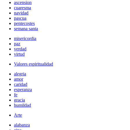
ascension
cuaresma
navidad
pascua
pentecostes
semana santa
misericordia
paz
verdad
virtud
Valores espiritualidad
alegria
amor
caridad
esperanza
fe
gracia
humildad
Arte
alabanza