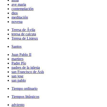
alma
ave maria
contemplación
dios
meditación
novena
Teresa de Ávila
teresa de calcuta
Teresa de Lisieux
Santos
Juan Pablo II
martires
Padre Pío
padres de la iglesia
san Francisco de Asís
san jose
san pablo
Tiempo ordinario
Tiempos litúrgicos
adviento