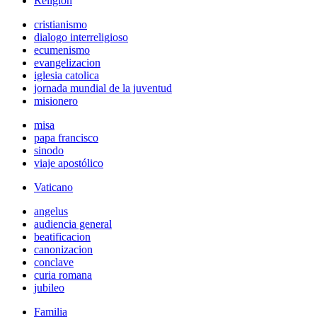
Religión
cristianismo
dialogo interreligioso
ecumenismo
evangelizacion
iglesia catolica
jornada mundial de la juventud
misionero
misa
papa francisco
sinodo
viaje apostólico
Vaticano
angelus
audiencia general
beatificacion
canonizacion
conclave
curia romana
jubileo
Familia