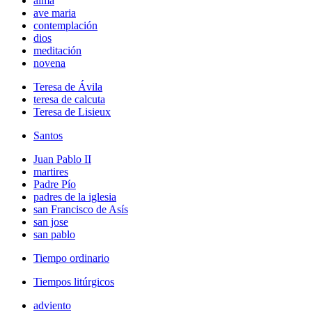
alma
ave maria
contemplación
dios
meditación
novena
Teresa de Ávila
teresa de calcuta
Teresa de Lisieux
Santos
Juan Pablo II
martires
Padre Pío
padres de la iglesia
san Francisco de Asís
san jose
san pablo
Tiempo ordinario
Tiempos litúrgicos
adviento