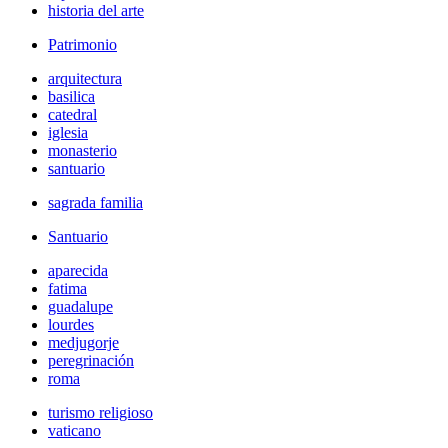
historia del arte
Patrimonio
arquitectura
basilica
catedral
iglesia
monasterio
santuario
sagrada familia
Santuario
aparecida
fatima
guadalupe
lourdes
medjugorje
peregrinación
roma
turismo religioso
vaticano