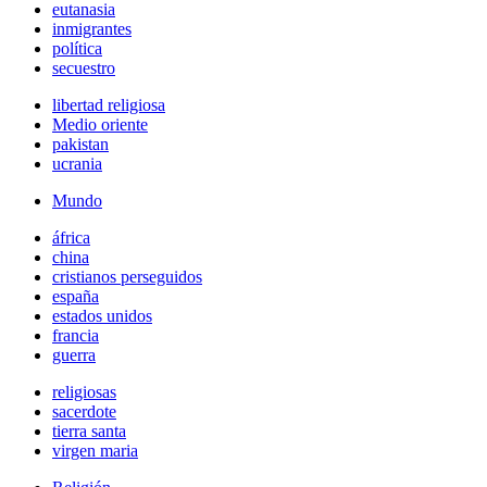
eutanasia
inmigrantes
política
secuestro
libertad religiosa
Medio oriente
pakistan
ucrania
Mundo
áfrica
china
cristianos perseguidos
españa
estados unidos
francia
guerra
religiosas
sacerdote
tierra santa
virgen maria