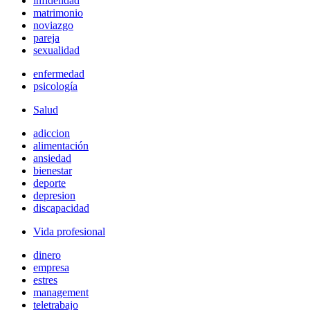
infidelidad
matrimonio
noviazgo
pareja
sexualidad
enfermedad
psicología
Salud
adiccion
alimentación
ansiedad
bienestar
deporte
depresion
discapacidad
Vida profesional
dinero
empresa
estres
management
teletrabajo