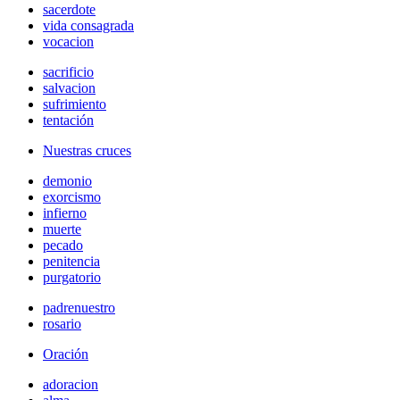
sacerdote
vida consagrada
vocacion
sacrificio
salvacion
sufrimiento
tentación
Nuestras cruces
demonio
exorcismo
infierno
muerte
pecado
penitencia
purgatorio
padrenuestro
rosario
Oración
adoracion