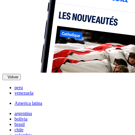
Volver
peru
venezuela
America latina
argentina
bolivia
brasil
chile