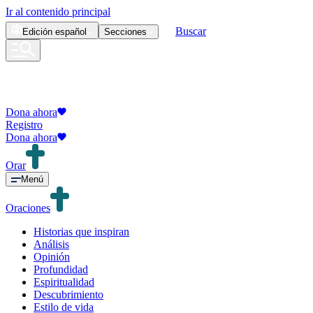
Ir al contenido principal
Buscar
Edición
español
Secciones
Dona ahora
Registro
Dona ahora
Orar
Menú
Oraciones
Historias que inspiran
Análisis
Opinión
Profundidad
Espiritualidad
Descubrimiento
Estilo de vida