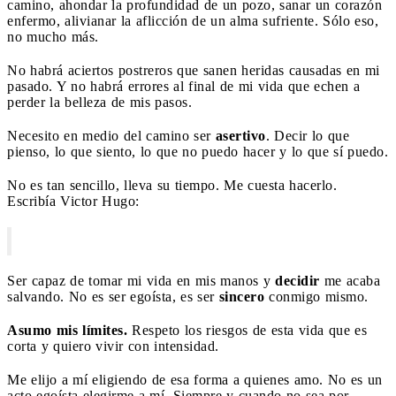
camino, ahondar la profundidad de un pozo, sanar un corazón
enfermo, alivianar la aflicción de un alma sufriente. Sólo eso,
no mucho más.
No habrá aciertos postreros que sanen heridas causadas en mi
pasado. Y no habrá errores al final de mi vida que echen a
perder la belleza de mis pasos.
Necesito en medio del camino ser
asertivo
. Decir lo que
pienso, lo que siento, lo que no puedo hacer y lo que sí puedo.
No es tan sencillo, lleva su tiempo. Me cuesta hacerlo.
Escribía Victor Hugo:
Ser capaz de tomar mi vida en mis manos y
decidir
me acaba
salvando. No es ser egoísta, es ser
sincero
conmigo mismo.
Asumo mis límites.
Respeto los riesgos de esta vida que es
corta y quiero vivir con intensidad.
Me elijo a mí eligiendo de esa forma a quienes amo. No es un
acto egoísta elegirme a mí. Siempre y cuando no sea por