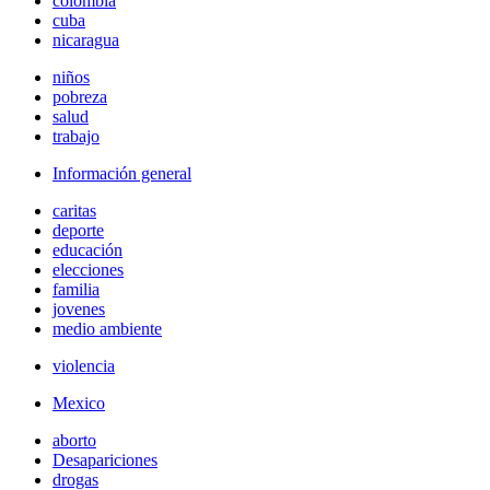
colombia
cuba
nicaragua
niños
pobreza
salud
trabajo
Información general
caritas
deporte
educación
elecciones
familia
jovenes
medio ambiente
violencia
Mexico
aborto
Desapariciones
drogas