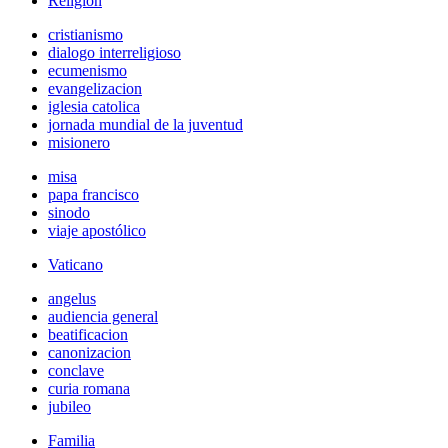
Religión
cristianismo
dialogo interreligioso
ecumenismo
evangelizacion
iglesia catolica
jornada mundial de la juventud
misionero
misa
papa francisco
sinodo
viaje apostólico
Vaticano
angelus
audiencia general
beatificacion
canonizacion
conclave
curia romana
jubileo
Familia