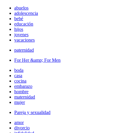
abuelos
adolescencia
bebé
educación
hijos
jovenes
vacaciones
paternidad
For Her &amp; For Men
boda
casa
cocina
embarazo
hombre
maternidad
mujer
Pareja y sexualidad
amor
divorcio