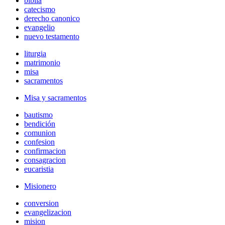
biblia
catecismo
derecho canonico
evangelio
nuevo testamento
liturgia
matrimonio
misa
sacramentos
Misa y sacramentos
bautismo
bendición
comunion
confesion
confirmacion
consagracion
eucaristia
Misionero
conversion
evangelizacion
mision