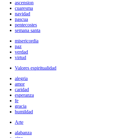
ascension
cuaresma
navidad
pascua
pentecostes
semana santa
misericordia
paz
verdad
virtud
Valores espiritualidad
alegria
amor
caridad
esperanza
fe
gracia
humildad
Arte
alabanza