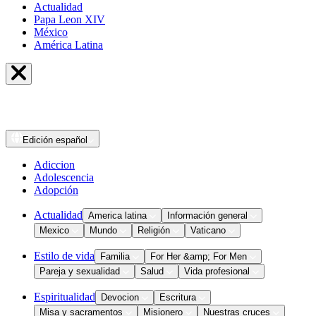
Actualidad
Papa Leon XIV
México
América Latina
Edición
español
Adiccion
Adolescencia
Adopción
Actualidad
America latina
Información general
Mexico
Mundo
Religión
Vaticano
Estilo de vida
Familia
For Her &amp; For Men
Pareja y sexualidad
Salud
Vida profesional
Espiritualidad
Devocion
Escritura
Misa y sacramentos
Misionero
Nuestras cruces