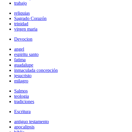
trabajo
reliquias
Sagrado Corazón
trinidad
virgen maria
Devocion
angel
espiritu santo
fatima
guadalupe
inmaculada concepción
jesucristo
milagro
Salmos
teologia
tradiciones
Escritura
antiguo testamento
apocalipsis