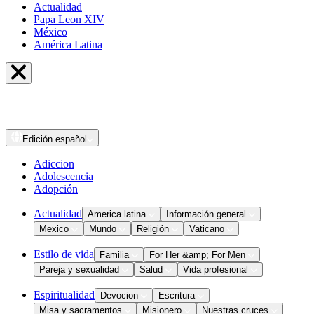
Actualidad
Papa Leon XIV
México
América Latina
Edición
español
Adiccion
Adolescencia
Adopción
Actualidad
America latina
Información general
Mexico
Mundo
Religión
Vaticano
Estilo de vida
Familia
For Her &amp; For Men
Pareja y sexualidad
Salud
Vida profesional
Espiritualidad
Devocion
Escritura
Misa y sacramentos
Misionero
Nuestras cruces