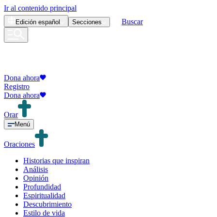
Ir al contenido principal
Buscar
Edición
español
Secciones
Dona ahora
Registro
Dona ahora
Orar
Menú
Oraciones
Historias que inspiran
Análisis
Opinión
Profundidad
Espiritualidad
Descubrimiento
Estilo de vida