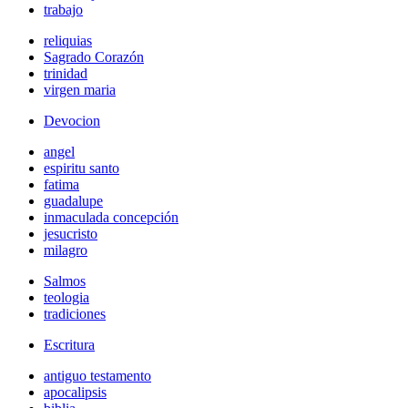
trabajo
reliquias
Sagrado Corazón
trinidad
virgen maria
Devocion
angel
espiritu santo
fatima
guadalupe
inmaculada concepción
jesucristo
milagro
Salmos
teologia
tradiciones
Escritura
antiguo testamento
apocalipsis