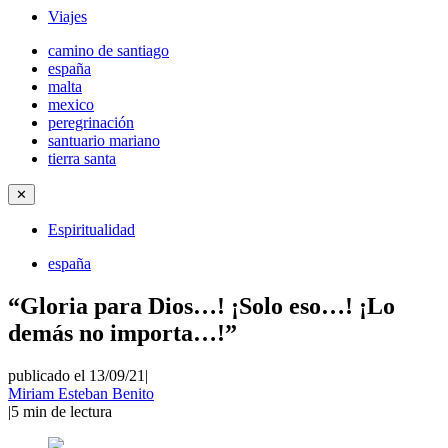
Viajes
camino de santiago
españa
malta
mexico
peregrinación
santuario mariano
tierra santa
✕
Espiritualidad
españa
“Gloria para Dios…! ¡Solo eso…! ¡Lo
demás no importa…!”
publicado el 13/09/21
|
Miriam Esteban Benito
|
5
min de lectura