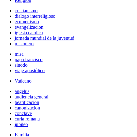
Religión
cristianismo
dialogo interreligioso
ecumenismo
evangelizacion
iglesia catolica
jornada mundial de la juventud
misionero
misa
papa francisco
sinodo
viaje apostólico
Vaticano
angelus
audiencia general
beatificacion
canonizacion
conclave
curia romana
jubileo
Familia