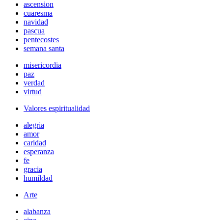
ascension
cuaresma
navidad
pascua
pentecostes
semana santa
misericordia
paz
verdad
virtud
Valores espiritualidad
alegria
amor
caridad
esperanza
fe
gracia
humildad
Arte
alabanza