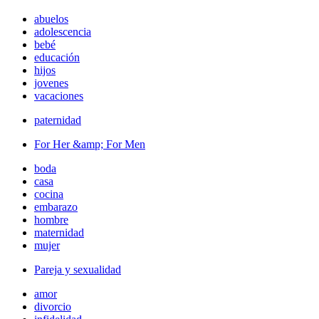
abuelos
adolescencia
bebé
educación
hijos
jovenes
vacaciones
paternidad
For Her &amp; For Men
boda
casa
cocina
embarazo
hombre
maternidad
mujer
Pareja y sexualidad
amor
divorcio