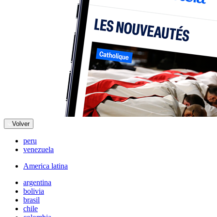
Volver
peru
venezuela
America latina
argentina
bolivia
brasil
chile