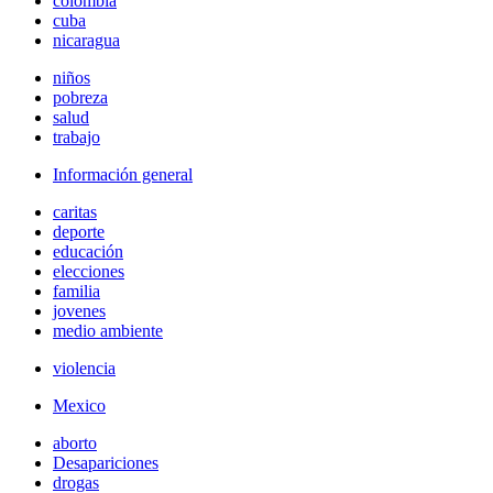
colombia
cuba
nicaragua
niños
pobreza
salud
trabajo
Información general
caritas
deporte
educación
elecciones
familia
jovenes
medio ambiente
violencia
Mexico
aborto
Desapariciones
drogas