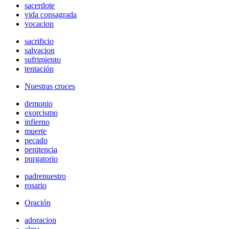
sacerdote
vida consagrada
vocacion
sacrificio
salvacion
sufrimiento
tentación
Nuestras cruces
demonio
exorcismo
infierno
muerte
pecado
penitencia
purgatorio
padrenuestro
rosario
Oración
adoracion