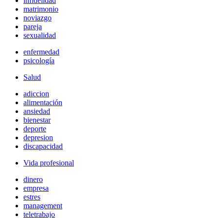
infidelidad
matrimonio
noviazgo
pareja
sexualidad
enfermedad
psicología
Salud
adiccion
alimentación
ansiedad
bienestar
deporte
depresion
discapacidad
Vida profesional
dinero
empresa
estres
management
teletrabajo