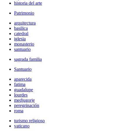
historia del arte
Patrimonio
arquitectura
basilica
catedral
iglesia
monasterio
santuario
sagrada familia
Santuario
aparecida
fatima
guadalupe
lourdes
medjugorje
peregrinación
roma
turismo religioso
vaticano