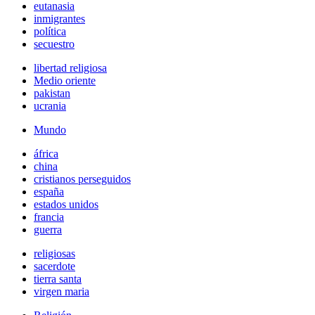
eutanasia
inmigrantes
política
secuestro
libertad religiosa
Medio oriente
pakistan
ucrania
Mundo
áfrica
china
cristianos perseguidos
españa
estados unidos
francia
guerra
religiosas
sacerdote
tierra santa
virgen maria