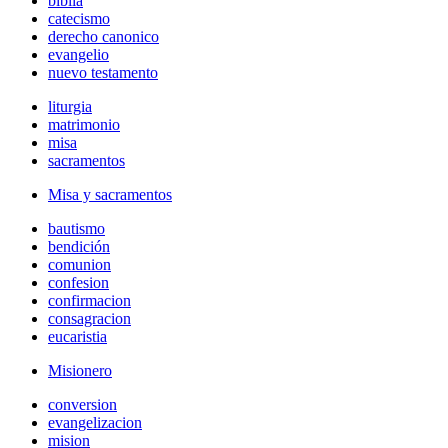
biblia
catecismo
derecho canonico
evangelio
nuevo testamento
liturgia
matrimonio
misa
sacramentos
Misa y sacramentos
bautismo
bendición
comunion
confesion
confirmacion
consagracion
eucaristia
Misionero
conversion
evangelizacion
mision