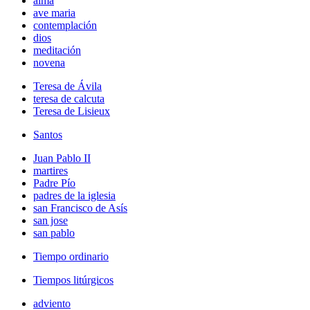
alma
ave maria
contemplación
dios
meditación
novena
Teresa de Ávila
teresa de calcuta
Teresa de Lisieux
Santos
Juan Pablo II
martires
Padre Pío
padres de la iglesia
san Francisco de Asís
san jose
san pablo
Tiempo ordinario
Tiempos litúrgicos
adviento