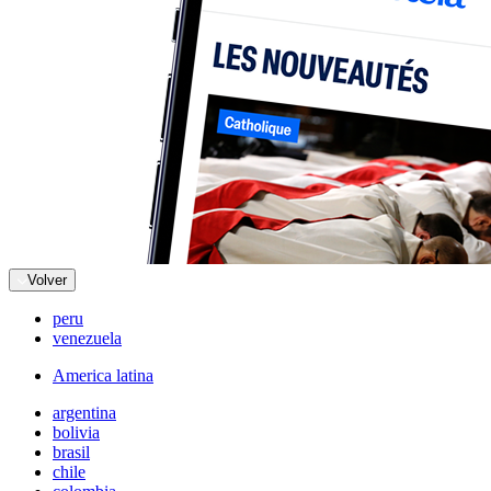
Volver
peru
venezuela
America latina
argentina
bolivia
brasil
chile