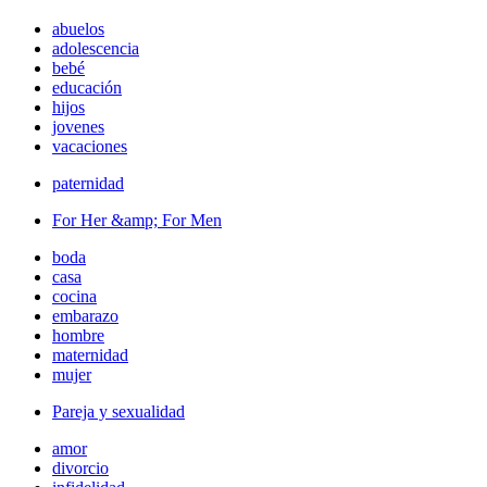
abuelos
adolescencia
bebé
educación
hijos
jovenes
vacaciones
paternidad
For Her &amp; For Men
boda
casa
cocina
embarazo
hombre
maternidad
mujer
Pareja y sexualidad
amor
divorcio