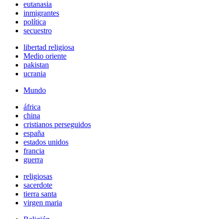
eutanasia
inmigrantes
política
secuestro
libertad religiosa
Medio oriente
pakistan
ucrania
Mundo
áfrica
china
cristianos perseguidos
españa
estados unidos
francia
guerra
religiosas
sacerdote
tierra santa
virgen maria