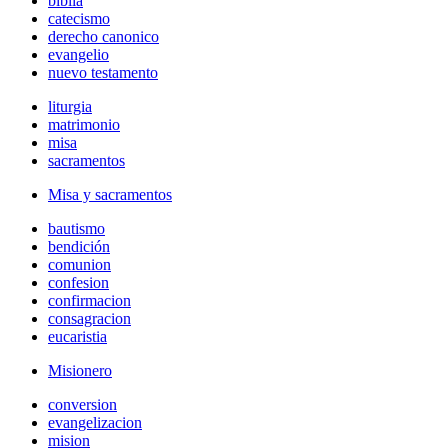
biblia
catecismo
derecho canonico
evangelio
nuevo testamento
liturgia
matrimonio
misa
sacramentos
Misa y sacramentos
bautismo
bendición
comunion
confesion
confirmacion
consagracion
eucaristia
Misionero
conversion
evangelizacion
mision