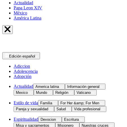
Actualidad
Papa Leon XIV
México
América Latina
Edición
español
Adiccion
Adolescencia
Adopción
Actualidad
America latina
Información general
Mexico
Mundo
Religión
Vaticano
Estilo de vida
Familia
For Her &amp; For Men
Pareja y sexualidad
Salud
Vida profesional
Espiritualidad
Devocion
Escritura
Misa y sacramentos
Misionero
Nuestras cruces