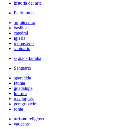
historia del arte
Patrimonio
arquitectura
basilica
catedral
iglesia
monasterio
santuario
sagrada familia
Santuario
aparecida
fatima
guadalupe
lourdes
medjugorje
peregrinación
roma
turismo religioso
vaticano