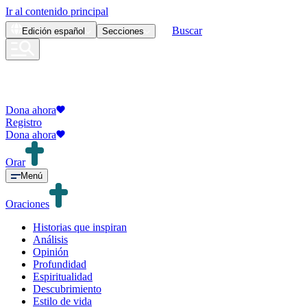
Ir al contenido principal
Buscar
Edición
español
Secciones
Dona ahora
Registro
Dona ahora
Orar
Menú
Oraciones
Historias que inspiran
Análisis
Opinión
Profundidad
Espiritualidad
Descubrimiento
Estilo de vida