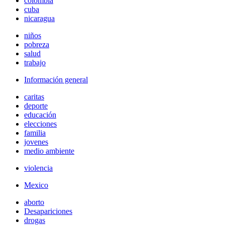
colombia
cuba
nicaragua
niños
pobreza
salud
trabajo
Información general
caritas
deporte
educación
elecciones
familia
jovenes
medio ambiente
violencia
Mexico
aborto
Desapariciones
drogas