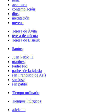
alma
ave maria
contemplación
dios
meditación
novena
Teresa de Ávila
teresa de calcuta
Teresa de Lisieux
Santos
Juan Pablo II
martires
Padre Pío
padres de la iglesia
san Francisco de Asís
san jose
san pablo
Tiempo ordinario
Tiempos litúrgicos
adviento