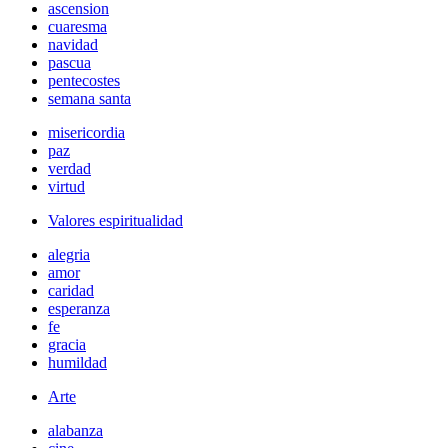
ascension
cuaresma
navidad
pascua
pentecostes
semana santa
misericordia
paz
verdad
virtud
Valores espiritualidad
alegria
amor
caridad
esperanza
fe
gracia
humildad
Arte
alabanza