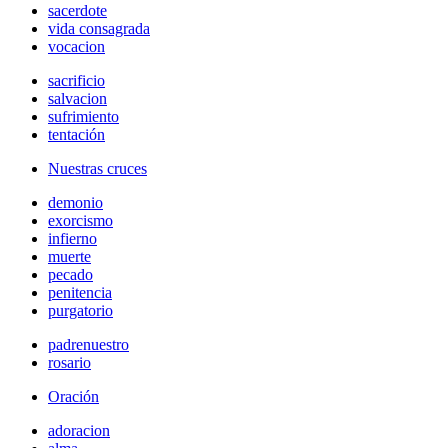
sacerdote
vida consagrada
vocacion
sacrificio
salvacion
sufrimiento
tentación
Nuestras cruces
demonio
exorcismo
infierno
muerte
pecado
penitencia
purgatorio
padrenuestro
rosario
Oración
adoracion