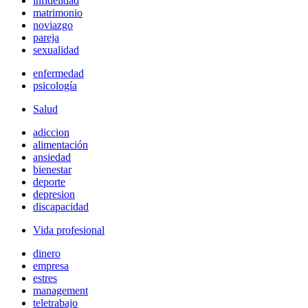
infidelidad
matrimonio
noviazgo
pareja
sexualidad
enfermedad
psicología
Salud
adiccion
alimentación
ansiedad
bienestar
deporte
depresion
discapacidad
Vida profesional
dinero
empresa
estres
management
teletrabajo