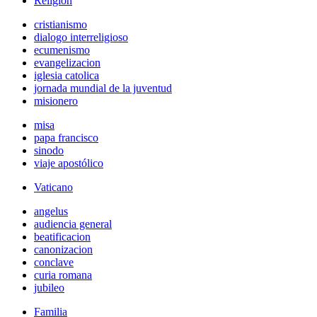
Religión
cristianismo
dialogo interreligioso
ecumenismo
evangelizacion
iglesia catolica
jornada mundial de la juventud
misionero
misa
papa francisco
sinodo
viaje apostólico
Vaticano
angelus
audiencia general
beatificacion
canonizacion
conclave
curia romana
jubileo
Familia