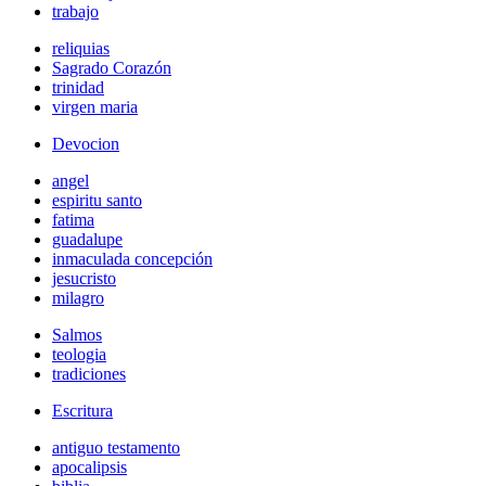
trabajo
reliquias
Sagrado Corazón
trinidad
virgen maria
Devocion
angel
espiritu santo
fatima
guadalupe
inmaculada concepción
jesucristo
milagro
Salmos
teologia
tradiciones
Escritura
antiguo testamento
apocalipsis