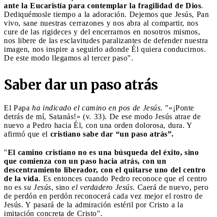
ante la Eucaristía para contemplar la fragilidad de Dios
.
Dediquémosle tiempo a la adoración. Dejemos que Jesús, Pan
vivo, sane nuestras cerrazones y nos abra al compartir, nos
cure de las rigideces y del encerrarnos en nosotros mismos,
nos libere de las esclavitudes paralizantes de defender nuestra
imagen, nos inspire a seguirlo adonde Él quiera conducirnos.
De este modo llegamos al tercer paso".
Saber dar un paso atrás
El Papa
ha indicado el camino en pos de Jesús
. "«¡Ponte
detrás de mí, Satanás!» (v. 33). De ese modo Jesús atrae de
nuevo a Pedro hacia Él, con una orden dolorosa, dura. Y
afirmó que el
cristiano sabe dar “un paso atrás”.
"
El camino cristiano no es una búsqueda del éxito, sino
que comienza con un paso hacia atrás, con un
descentramiento liberador, con el quitarse uno del centro
de la vida
. Es entonces cuando Pedro reconoce que el centro
no es
su Jesús
, sino
el verdadero Jesús
. Caerá de nuevo, pero
de perdón en perdón reconocerá cada vez mejor el rostro de
Jesús. Y pasará de la admiración estéril por Cristo a la
imitación concreta de Cristo".