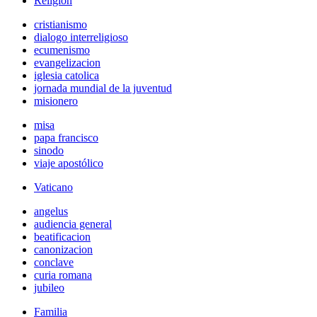
Religión
cristianismo
dialogo interreligioso
ecumenismo
evangelizacion
iglesia catolica
jornada mundial de la juventud
misionero
misa
papa francisco
sinodo
viaje apostólico
Vaticano
angelus
audiencia general
beatificacion
canonizacion
conclave
curia romana
jubileo
Familia