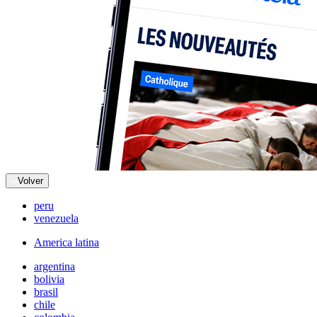
Volver
peru
venezuela
America latina
argentina
bolivia
brasil
chile