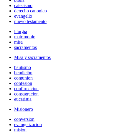
biblia
catecismo
derecho canonico
evangelio
nuevo testamento
liturgia
matrimonio
misa
sacramentos
Misa y sacramentos
bautismo
bendición
comunion
confesion
confirmacion
consagracion
eucaristia
Misionero
conversion
evangelizacion
mision