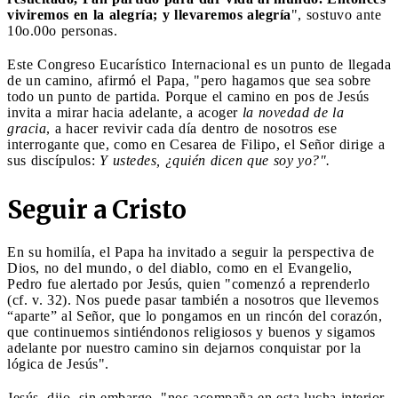
viviremos en la alegría; y llevaremos alegría
", sostuvo ante
10o.00o personas.
Este Congreso Eucarístico Internacional es un punto de llegada
de un camino, afirmó el Papa, "pero hagamos que sea sobre
todo un punto de partida. Porque el camino en pos de Jesús
invita a mirar hacia adelante, a acoger
la novedad de la
gracia
, a hacer revivir cada día dentro de nosotros ese
interrogante que, como en Cesarea de Filipo, el Señor dirige a
sus discípulos:
Y ustedes, ¿quién dicen que soy yo?".
Seguir a Cristo
En su homilía, el Papa ha invitado a seguir la perspectiva de
Dios, no del mundo, o del diablo, como en el Evangelio,
Pedro fue alertado por Jesús, quien "comenzó a reprenderlo
(cf. v. 32). Nos puede pasar también a nosotros que llevemos
“aparte” al Señor, que lo pongamos en un rincón del corazón,
que continuemos sintiéndonos religiosos y buenos y sigamos
adelante por nuestro camino sin dejarnos conquistar por la
lógica de Jesús".
Jesús, dijo, sin embargo, "nos acompaña en esta lucha interior,