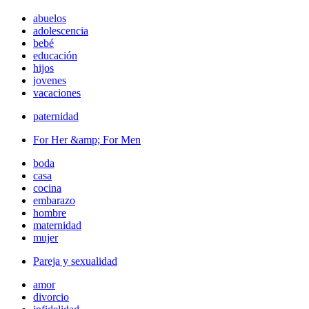
abuelos
adolescencia
bebé
educación
hijos
jovenes
vacaciones
paternidad
For Her &amp; For Men
boda
casa
cocina
embarazo
hombre
maternidad
mujer
Pareja y sexualidad
amor
divorcio