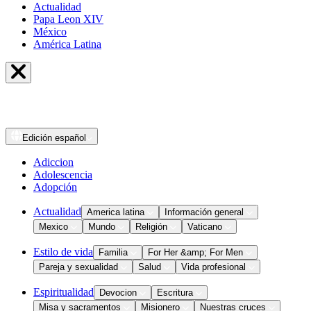
Actualidad
Papa Leon XIV
México
América Latina
Edición
español
Adiccion
Adolescencia
Adopción
Actualidad
America latina
Información general
Mexico
Mundo
Religión
Vaticano
Estilo de vida
Familia
For Her &amp; For Men
Pareja y sexualidad
Salud
Vida profesional
Espiritualidad
Devocion
Escritura
Misa y sacramentos
Misionero
Nuestras cruces