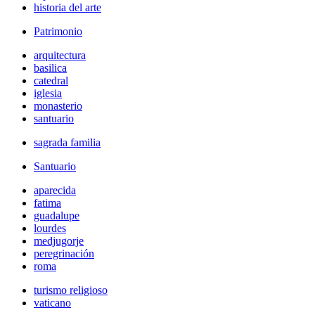
historia del arte
Patrimonio
arquitectura
basilica
catedral
iglesia
monasterio
santuario
sagrada familia
Santuario
aparecida
fatima
guadalupe
lourdes
medjugorje
peregrinación
roma
turismo religioso
vaticano