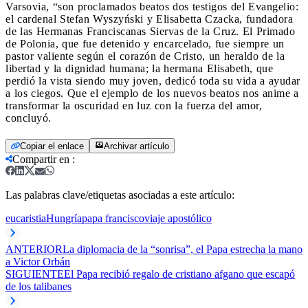
Varsovia, “son proclamados beatos dos testigos del Evangelio:
el cardenal Stefan Wyszyński y Elisabetta Czacka, fundadora
de las Hermanas Franciscanas Siervas de la Cruz. El Primado
de Polonia, que fue detenido y encarcelado, fue siempre un
pastor valiente según el corazón de Cristo, un heraldo de la
libertad y la dignidad humana; la hermana Elisabeth, que
perdió la vista siendo muy joven, dedicó toda su vida a ayudar
a los ciegos. Que el ejemplo de los nuevos beatos nos anime a
transformar la oscuridad en luz con la fuerza del amor,
concluyó.
Copiar el enlace
Archivar artículo
Compartir en
:
Las palabras clave/etiquetas asociadas a este artículo:
eucaristia
Hungría
papa francisco
viaje apostólico
ANTERIOR
La diplomacia de la “sonrisa”, el Papa estrecha la mano
a Victor Orbán
SIGUIENTE
El Papa recibió regalo de cristiano afgano que escapó
de los talibanes