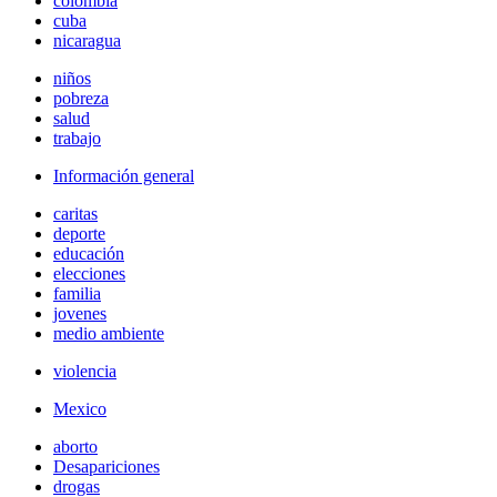
colombia
cuba
nicaragua
niños
pobreza
salud
trabajo
Información general
caritas
deporte
educación
elecciones
familia
jovenes
medio ambiente
violencia
Mexico
aborto
Desapariciones
drogas