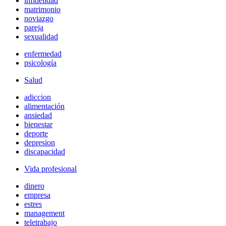
infidelidad
matrimonio
noviazgo
pareja
sexualidad
enfermedad
psicología
Salud
adiccion
alimentación
ansiedad
bienestar
deporte
depresion
discapacidad
Vida profesional
dinero
empresa
estres
management
teletrabajo