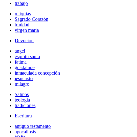
trabajo
reliquias
Sagrado Corazón
trinidad
virgen maria
Devocion
angel
espiritu santo
fatima
guadalupe
inmaculada concepción
jesucristo
milagro
Salmos
teologia
tradiciones
Escritura
antiguo testamento
apocalipsis