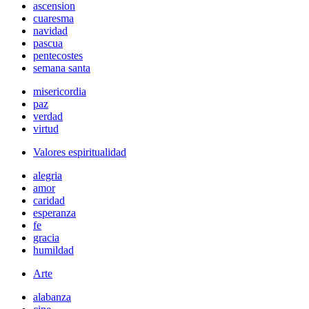
ascension
cuaresma
navidad
pascua
pentecostes
semana santa
misericordia
paz
verdad
virtud
Valores espiritualidad
alegria
amor
caridad
esperanza
fe
gracia
humildad
Arte
alabanza