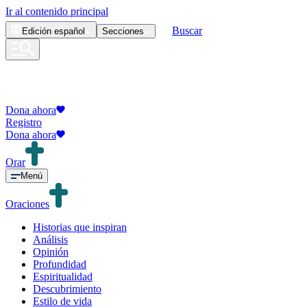
Ir al contenido principal
Buscar
Edición
español
Secciones
Dona ahora
Registro
Dona ahora
Orar
Menú
Oraciones
Historias que inspiran
Análisis
Opinión
Profundidad
Espiritualidad
Descubrimiento
Estilo de vida