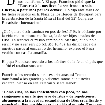
"D
nos transforme". El papa Francisco pidió
que la
"Eucaristía", nos lleve "a sentirnos un solo
Cuerpo, a partirnos por los demás"
. Lo dijo ante miles de
los fieles reunidos en la Plaza de los Héroes de Budapest para
la celebración de la Santa Misa al final del 52º Congreso
Eucarístico Internacional.
¿Qué quiere decir caminar en pos de Jesús? Es ir adelante por
la vida con su misma confianza, la de ser hijos amados de
Dios. Es recorrer el mismo camino del Maestro, que vino a
servir y no a ser servido (cf.
Mc
10,45). Es dirigir cada día
nuestros pasos al encuentro del hermano, expresó el Papa
vestido con casulla amarilla.
El papa Francisco recordó a los mártires de la fe en el país que
sufrió el totalitarismo ateo.
Francisco les recordó sus raíces cristianas así "como
transformó a los grandes y valientes santos que ustedes
veneran, pienso en san Esteban y santa Isabel".
"
Como ellos, no nos contentemos con poco, no nos
resignemos a una fe que vive de ritos y de repeticiones,
abrámonos a la novedad escandalosa de Dios crucificado y
resucitado, Pan partido para dar vida al mundo. Entonces