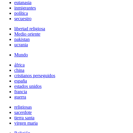
eutanasia
inmigrantes
política
secuestro
libertad religiosa
Medio oriente
pakistan
ucrania
Mundo
áfrica
china
cristianos perseguidos
españa
estados unidos
francia
guerra
religiosas
sacerdote
tierra santa
virgen maria