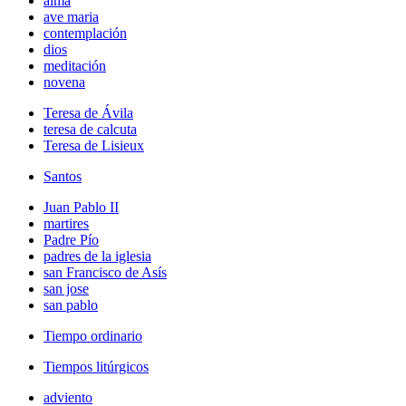
alma
ave maria
contemplación
dios
meditación
novena
Teresa de Ávila
teresa de calcuta
Teresa de Lisieux
Santos
Juan Pablo II
martires
Padre Pío
padres de la iglesia
san Francisco de Asís
san jose
san pablo
Tiempo ordinario
Tiempos litúrgicos
adviento