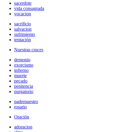
sacerdote
vida consagrada
vocacion
sacrificio
salvacion
sufrimiento
tentación
Nuestras cruces
demonio
exorcismo
infierno
muerte
pecado
penitencia
purgatorio
padrenuestro
rosario
Oración
adoracion