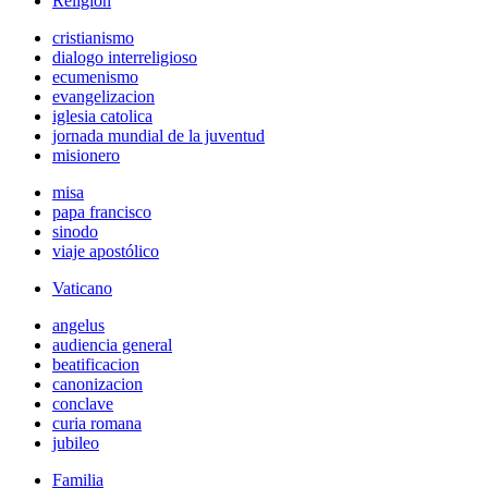
Religión
cristianismo
dialogo interreligioso
ecumenismo
evangelizacion
iglesia catolica
jornada mundial de la juventud
misionero
misa
papa francisco
sinodo
viaje apostólico
Vaticano
angelus
audiencia general
beatificacion
canonizacion
conclave
curia romana
jubileo
Familia