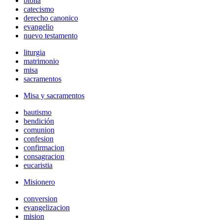
biblia
catecismo
derecho canonico
evangelio
nuevo testamento
liturgia
matrimonio
misa
sacramentos
Misa y sacramentos
bautismo
bendición
comunion
confesion
confirmacion
consagracion
eucaristia
Misionero
conversion
evangelizacion
mision