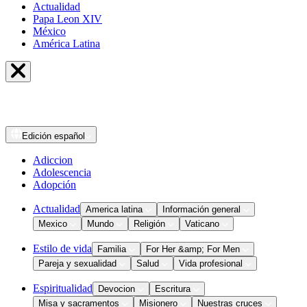
Actualidad
Papa Leon XIV
México
América Latina
Edición
español
Adiccion
Adolescencia
Adopción
Actualidad
America latina
Información general
Mexico
Mundo
Religión
Vaticano
Estilo de vida
Familia
For Her &amp; For Men
Pareja y sexualidad
Salud
Vida profesional
Espiritualidad
Devocion
Escritura
Misa y sacramentos
Misionero
Nuestras cruces