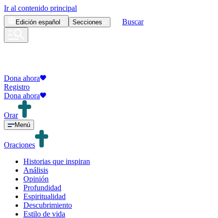
Ir al contenido principal
Buscar
Edición
español
Secciones
Dona ahora
Registro
Dona ahora
Orar
Menú
Oraciones
Historias que inspiran
Análisis
Opinión
Profundidad
Espiritualidad
Descubrimiento
Estilo de vida