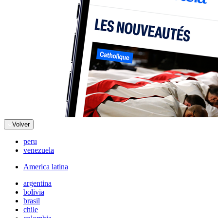
Volver
peru
venezuela
America latina
argentina
bolivia
brasil
chile