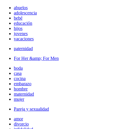
abuelos
adolescencia
bebé
educación
hijos
jovenes
vacaciones
paternidad
For Her &amp; For Men
boda
casa
cocina
embarazo
hombre
maternidad
mujer
Pareja y sexualidad
amor
divorcio