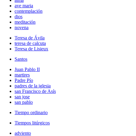
alma
ave maria
contemplación
dios
meditación
novena
Teresa de Ávila
teresa de calcuta
Teresa de Lisieux
Santos
Juan Pablo II
martires
Padre Pío
padres de la iglesia
san Francisco de Asís
san jose
san pablo
Tiempo ordinario
Tiempos litúrgicos
adviento