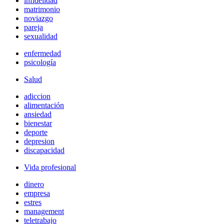
infidelidad
matrimonio
noviazgo
pareja
sexualidad
enfermedad
psicología
Salud
adiccion
alimentación
ansiedad
bienestar
deporte
depresion
discapacidad
Vida profesional
dinero
empresa
estres
management
teletrabajo