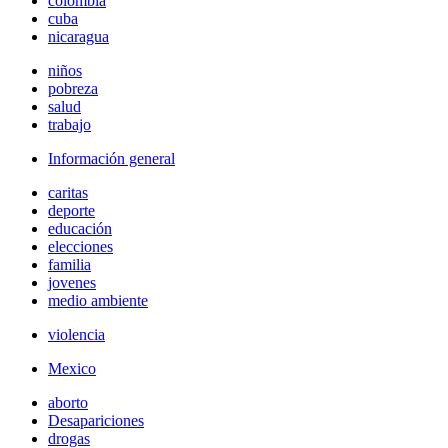
colombia
cuba
nicaragua
niños
pobreza
salud
trabajo
Información general
caritas
deporte
educación
elecciones
familia
jovenes
medio ambiente
violencia
Mexico
aborto
Desapariciones
drogas