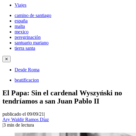
Viajes
camino de santiago
españa
malta
mexico
peregrinación
santuario mariano
tierra santa
✕
Desde Roma
beatificacion
El Papa: Sin el cardenal Wyszyński no
tendríamos a san Juan Pablo II
publicado el 09/09/21
|
Ary Waldir Ramos Díaz
|
3
min de lectura