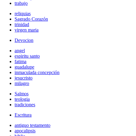
trabajo
reliquias
Sagrado Corazón
trinidad
virgen maria
Devocion
angel
espiritu santo
fatima
guadalupe
inmaculada concepción
jesucristo
milagro
Salmos
teologia
tradiciones
Escritura
antiguo testamento
apocalipsis