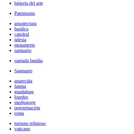
historia del arte
Patrimonio
arquitectura
basilica
catedral
iglesia
monasterio
santuario
sagrada familia
Santuario
aparecida
fatima
guadalupe
lourdes
medjugorje
peregrinación
roma
turismo religioso
vaticano