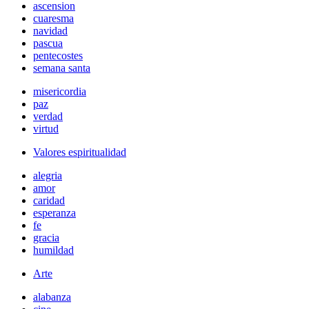
ascension
cuaresma
navidad
pascua
pentecostes
semana santa
misericordia
paz
verdad
virtud
Valores espiritualidad
alegria
amor
caridad
esperanza
fe
gracia
humildad
Arte
alabanza