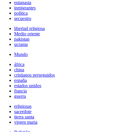
eutanasia
inmigrantes
política
secuestro
libertad religiosa
Medio oriente
pakistan
ucrania
Mundo
áfrica
china
cristianos perseguidos
españa
estados unidos
francia
guerra
religiosas
sacerdote
tierra santa
virgen maria