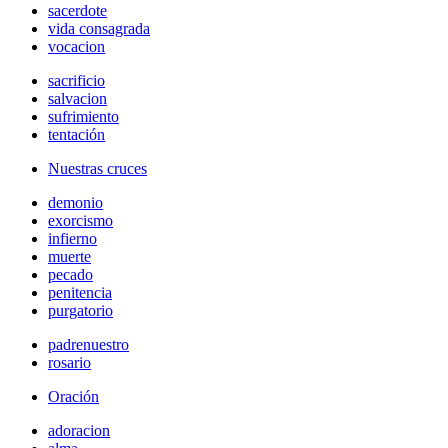
sacerdote
vida consagrada
vocacion
sacrificio
salvacion
sufrimiento
tentación
Nuestras cruces
demonio
exorcismo
infierno
muerte
pecado
penitencia
purgatorio
padrenuestro
rosario
Oración
adoracion