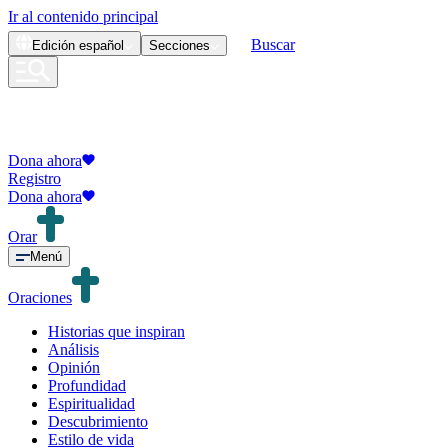
Ir al contenido principal
Buscar
Edición
español
Secciones
Dona ahora
Registro
Dona ahora
Orar
Menú
Oraciones
Historias que inspiran
Análisis
Opinión
Profundidad
Espiritualidad
Descubrimiento
Estilo de vida