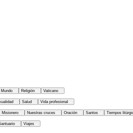
Mundo
Religión
Vaticano
xualidad
Salud
Vida profesional
Misionero
Nuestras cruces
Oración
Santos
Tiempos litúrgi
Santuario
Viajes