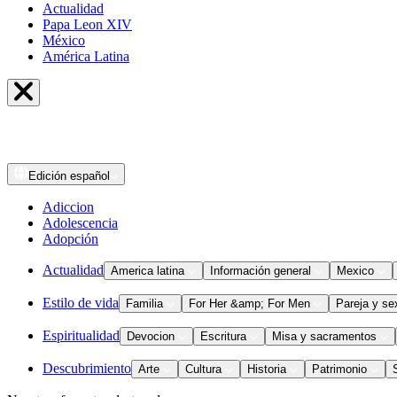
Actualidad
Papa Leon XIV
México
América Latina
Edición
español
Adiccion
Adolescencia
Adopción
Actualidad
America latina
Información general
Mexico
Estilo de vida
Familia
For Her &amp; For Men
Pareja y se
Espiritualidad
Devocion
Escritura
Misa y sacramentos
Descubrimiento
Arte
Cultura
Historia
Patrimonio