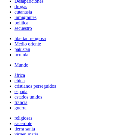
Desapariciones
drogas
eutanasia
inmigrantes
política
secuestro
libertad religiosa
Medio oriente
pakistan
ucrania
Mundo
áfrica
china
cristianos perseguidos
españa
estados unidos
francia
guerra
religiosas
sacerdote
tierra santa
virgen maria