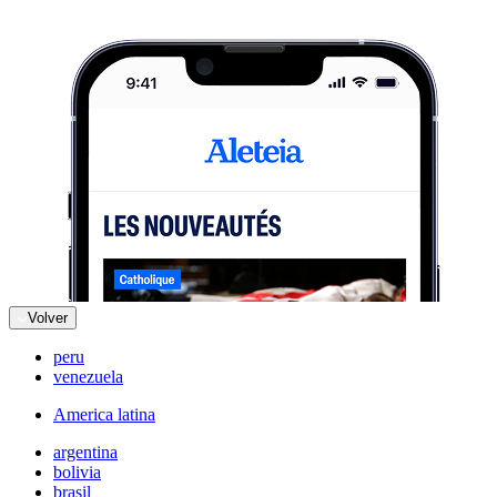
Volver
peru
venezuela
America latina
argentina
bolivia
brasil