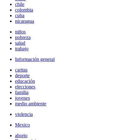
chile
colombia
cuba
nicaragua
niños
pobreza
salud
trabajo
Información general
caritas
deporte
educación
elecciones
familia
jovenes
medio ambiente
violencia
Mexico
aborto