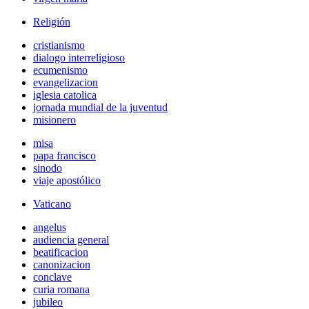
Religión
cristianismo
dialogo interreligioso
ecumenismo
evangelizacion
iglesia catolica
jornada mundial de la juventud
misionero
misa
papa francisco
sinodo
viaje apostólico
Vaticano
angelus
audiencia general
beatificacion
canonizacion
conclave
curia romana
jubileo