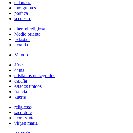
eutanasia
inmigrantes
política
secuestro
libertad religiosa
Medio oriente
pakistan
ucrania
Mundo
áfrica
china
cristianos perseguidos
españa
estados unidos
francia
guerra
religiosas
sacerdote
tierra santa
virgen maria