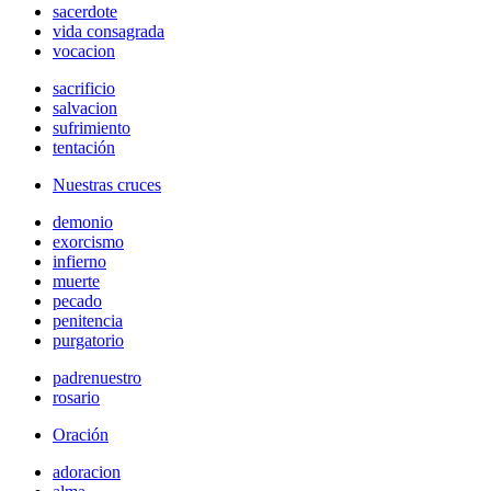
sacerdote
vida consagrada
vocacion
sacrificio
salvacion
sufrimiento
tentación
Nuestras cruces
demonio
exorcismo
infierno
muerte
pecado
penitencia
purgatorio
padrenuestro
rosario
Oración
adoracion