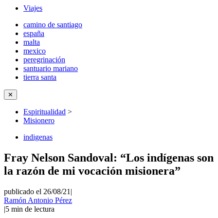
Viajes
camino de santiago
españa
malta
mexico
peregrinación
santuario mariano
tierra santa
✕
Espiritualidad
>
Misionero
indigenas
Fray Nelson Sandoval: “Los indígenas son
la razón de mi vocación misionera”
publicado el 26/08/21
|
Ramón Antonio Pérez
|
5
min de lectura