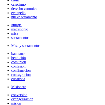
biblia
catecismo
derecho canonico
evangelio
nuevo testamento
liturgia
matrimonio
misa
sacramentos
Misa y sacramentos
bautismo
bendición
comunion
confesion
confirmacion
consagracion
eucaristia
Misionero
conversion
evangelizacion
mision