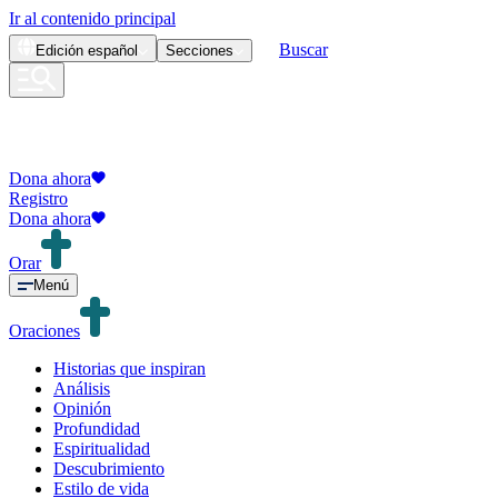
Ir al contenido principal
Buscar
Edición
español
Secciones
Dona ahora
Registro
Dona ahora
Orar
Menú
Oraciones
Historias que inspiran
Análisis
Opinión
Profundidad
Espiritualidad
Descubrimiento
Estilo de vida