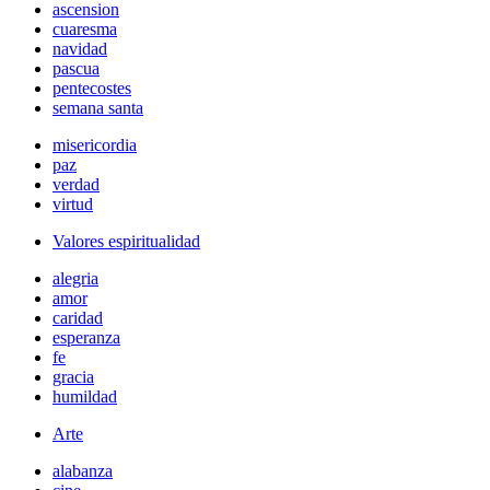
ascension
cuaresma
navidad
pascua
pentecostes
semana santa
misericordia
paz
verdad
virtud
Valores espiritualidad
alegria
amor
caridad
esperanza
fe
gracia
humildad
Arte
alabanza