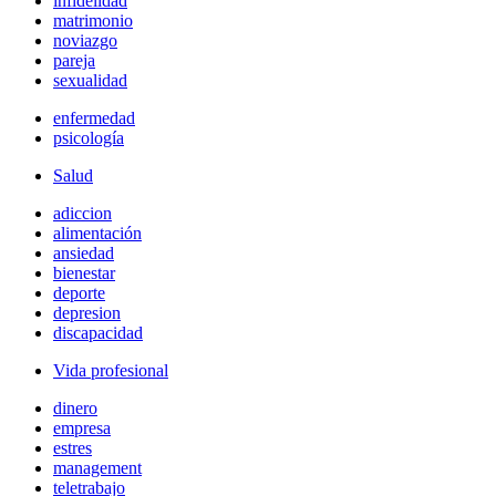
infidelidad
matrimonio
noviazgo
pareja
sexualidad
enfermedad
psicología
Salud
adiccion
alimentación
ansiedad
bienestar
deporte
depresion
discapacidad
Vida profesional
dinero
empresa
estres
management
teletrabajo