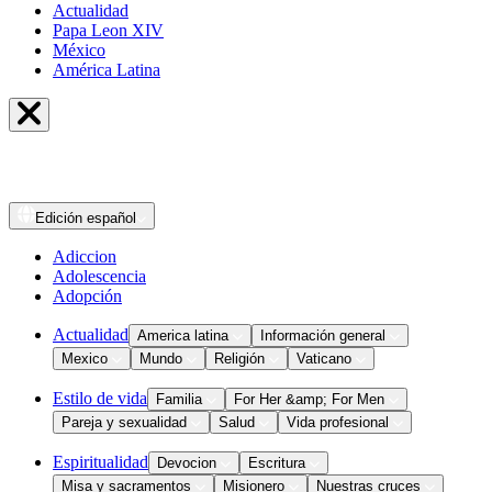
Actualidad
Papa Leon XIV
México
América Latina
Edición
español
Adiccion
Adolescencia
Adopción
Actualidad
America latina
Información general
Mexico
Mundo
Religión
Vaticano
Estilo de vida
Familia
For Her &amp; For Men
Pareja y sexualidad
Salud
Vida profesional
Espiritualidad
Devocion
Escritura
Misa y sacramentos
Misionero
Nuestras cruces