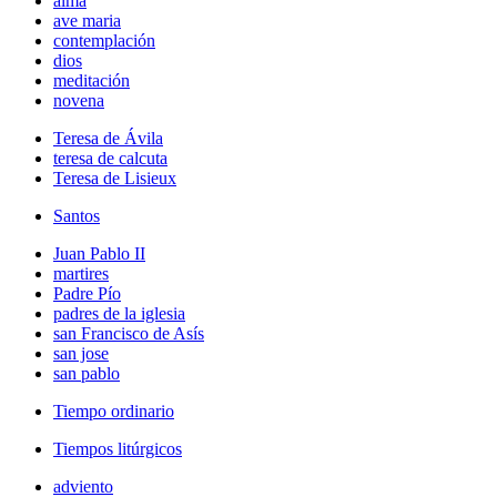
alma
ave maria
contemplación
dios
meditación
novena
Teresa de Ávila
teresa de calcuta
Teresa de Lisieux
Santos
Juan Pablo II
martires
Padre Pío
padres de la iglesia
san Francisco de Asís
san jose
san pablo
Tiempo ordinario
Tiempos litúrgicos
adviento