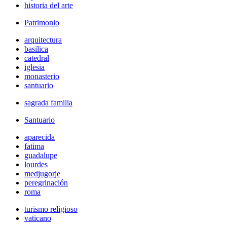
historia del arte
Patrimonio
arquitectura
basilica
catedral
iglesia
monasterio
santuario
sagrada familia
Santuario
aparecida
fatima
guadalupe
lourdes
medjugorje
peregrinación
roma
turismo religioso
vaticano