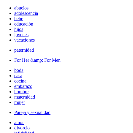
abuelos
adolescencia
bebé
educación
hijos
jovenes
vacaciones
paternidad
For Her &amp; For Men
boda
casa
cocina
embarazo
hombre
maternidad
mujer
Pareja y sexualidad
amor
divorcio