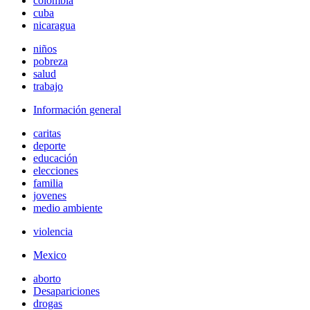
colombia
cuba
nicaragua
niños
pobreza
salud
trabajo
Información general
caritas
deporte
educación
elecciones
familia
jovenes
medio ambiente
violencia
Mexico
aborto
Desapariciones
drogas