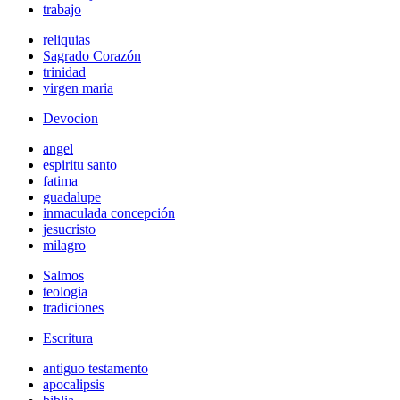
trabajo
reliquias
Sagrado Corazón
trinidad
virgen maria
Devocion
angel
espiritu santo
fatima
guadalupe
inmaculada concepción
jesucristo
milagro
Salmos
teologia
tradiciones
Escritura
antiguo testamento
apocalipsis