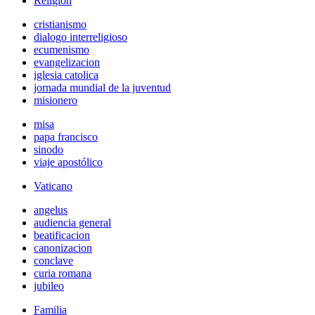
Religión
cristianismo
dialogo interreligioso
ecumenismo
evangelizacion
iglesia catolica
jornada mundial de la juventud
misionero
misa
papa francisco
sinodo
viaje apostólico
Vaticano
angelus
audiencia general
beatificacion
canonizacion
conclave
curia romana
jubileo
Familia