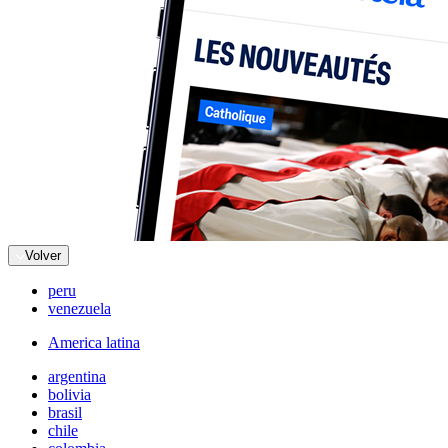
Volver
peru
venezuela
America latina
argentina
bolivia
brasil
chile