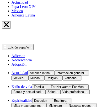
Actualidad
Papa Leon XIV
México
América Latina
Edición
español
Adiccion
Adolescencia
Adopción
Actualidad
America latina
Información general
Mexico
Mundo
Religión
Vaticano
Estilo de vida
Familia
For Her &amp; For Men
Pareja y sexualidad
Salud
Vida profesional
Espiritualidad
Devocion
Escritura
Misa y sacramentos
Misionero
Nuestras cruces