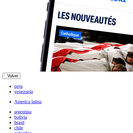
Volver
peru
venezuela
America latina
argentina
bolivia
brasil
chile