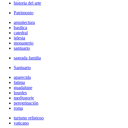
historia del arte
Patrimonio
arquitectura
basilica
catedral
iglesia
monasterio
santuario
sagrada familia
Santuario
aparecida
fatima
guadalupe
lourdes
medjugorje
peregrinación
roma
turismo religioso
vaticano