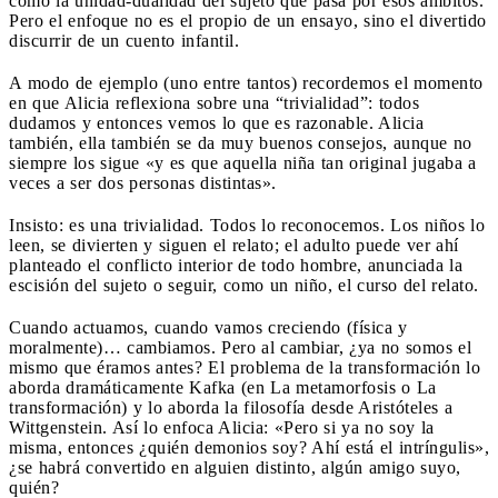
como la unidad-dualidad del sujeto que pasa por esos ámbitos.
Pero el enfoque no es el propio de un ensayo, sino el divertido
discurrir de un cuento infantil.
A modo de ejemplo (uno entre tantos) recordemos el momento
en que Alicia reflexiona sobre una “trivialidad”: todos
dudamos y entonces vemos lo que es razonable. Alicia
también, ella también se da muy buenos consejos, aunque no
siempre los sigue «y es que aquella niña tan original jugaba a
veces a ser dos personas distintas».
Insisto: es una trivialidad. Todos lo reconocemos. Los niños lo
leen, se divierten y siguen el relato; el adulto puede ver ahí
planteado el conflicto interior de todo hombre, anunciada la
escisión del sujeto o seguir, como un niño, el curso del relato.
Cuando actuamos, cuando vamos creciendo (física y
moralmente)… cambiamos. Pero al cambiar, ¿ya no somos el
mismo que éramos antes? El problema de la transformación lo
aborda dramáticamente Kafka (en La metamorfosis o La
transformación) y lo aborda la filosofía desde Aristóteles a
Wittgenstein. Así lo enfoca Alicia: «Pero si ya no soy la
misma, entonces ¿quién demonios soy? Ahí está el intríngulis»,
¿se habrá convertido en alguien distinto, algún amigo suyo,
quién?