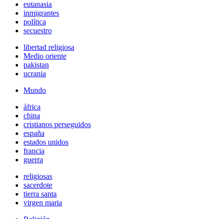
eutanasia
inmigrantes
política
secuestro
libertad religiosa
Medio oriente
pakistan
ucrania
Mundo
áfrica
china
cristianos perseguidos
españa
estados unidos
francia
guerra
religiosas
sacerdote
tierra santa
virgen maria