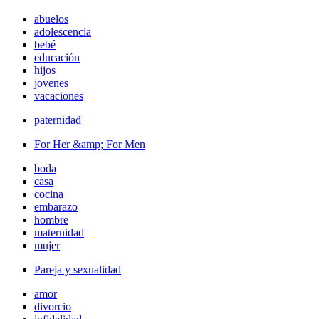
abuelos
adolescencia
bebé
educación
hijos
jovenes
vacaciones
paternidad
For Her &amp; For Men
boda
casa
cocina
embarazo
hombre
maternidad
mujer
Pareja y sexualidad
amor
divorcio