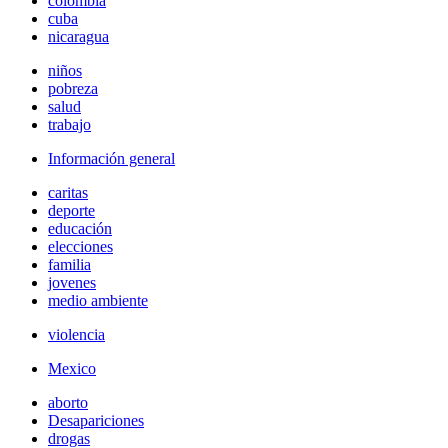
colombia
cuba
nicaragua
niños
pobreza
salud
trabajo
Información general
caritas
deporte
educación
elecciones
familia
jovenes
medio ambiente
violencia
Mexico
aborto
Desapariciones
drogas