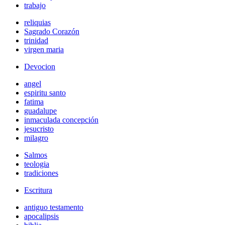
trabajo
reliquias
Sagrado Corazón
trinidad
virgen maria
Devocion
angel
espiritu santo
fatima
guadalupe
inmaculada concepción
jesucristo
milagro
Salmos
teologia
tradiciones
Escritura
antiguo testamento
apocalipsis