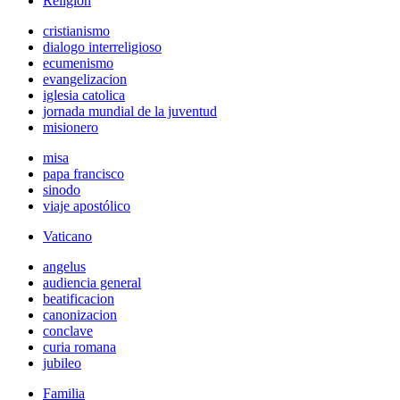
Religión
cristianismo
dialogo interreligioso
ecumenismo
evangelizacion
iglesia catolica
jornada mundial de la juventud
misionero
misa
papa francisco
sinodo
viaje apostólico
Vaticano
angelus
audiencia general
beatificacion
canonizacion
conclave
curia romana
jubileo
Familia