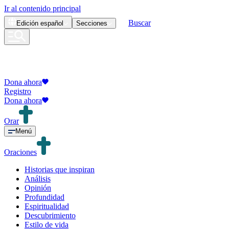
Ir al contenido principal
Buscar
Edición
español
Secciones
Dona ahora
Registro
Dona ahora
Orar
Menú
Oraciones
Historias que inspiran
Análisis
Opinión
Profundidad
Espiritualidad
Descubrimiento
Estilo de vida