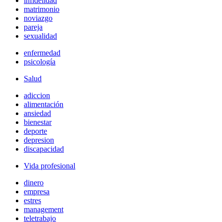
infidelidad
matrimonio
noviazgo
pareja
sexualidad
enfermedad
psicología
Salud
adiccion
alimentación
ansiedad
bienestar
deporte
depresion
discapacidad
Vida profesional
dinero
empresa
estres
management
teletrabajo