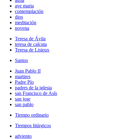
alma
ave maria
contemplación
dios
meditación
novena
Teresa de Ávila
teresa de calcuta
Teresa de Lisieux
Santos
Juan Pablo II
martires
Padre Pío
padres de la iglesia
san Francisco de Asís
san jose
san pablo
Tiempo ordinario
Tiempos litúrgicos
adviento