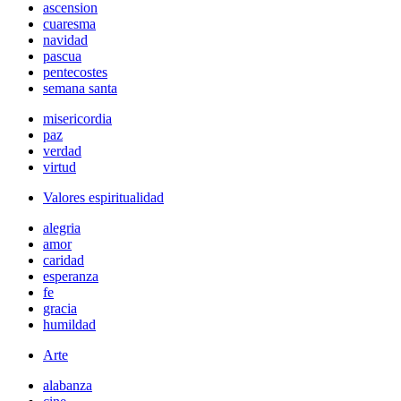
ascension
cuaresma
navidad
pascua
pentecostes
semana santa
misericordia
paz
verdad
virtud
Valores espiritualidad
alegria
amor
caridad
esperanza
fe
gracia
humildad
Arte
alabanza