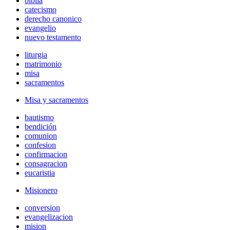
biblia
catecismo
derecho canonico
evangelio
nuevo testamento
liturgia
matrimonio
misa
sacramentos
Misa y sacramentos
bautismo
bendición
comunion
confesion
confirmacion
consagracion
eucaristia
Misionero
conversion
evangelizacion
mision