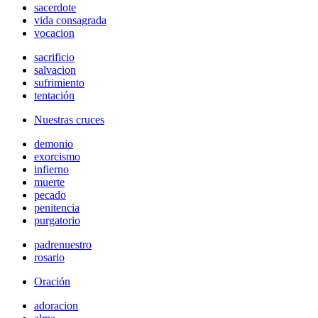
sacerdote
vida consagrada
vocacion
sacrificio
salvacion
sufrimiento
tentación
Nuestras cruces
demonio
exorcismo
infierno
muerte
pecado
penitencia
purgatorio
padrenuestro
rosario
Oración
adoracion