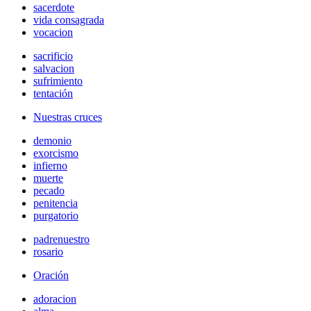
sacerdote
vida consagrada
vocacion
sacrificio
salvacion
sufrimiento
tentación
Nuestras cruces
demonio
exorcismo
infierno
muerte
pecado
penitencia
purgatorio
padrenuestro
rosario
Oración
adoracion