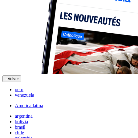
Volver
peru
venezuela
America latina
argentina
bolivia
brasil
chile