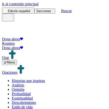
Ir al contenido principal
Buscar
Edición
español
Secciones
Dona ahora
Registro
Dona ahora
Orar
Menú
Oraciones
Historias que inspiran
Análisis
Opinión
Profundidad
Espiritualidad
Descubrimiento
Estilo de vida