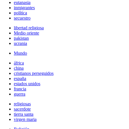
eutanasia
inmigrantes
política
secuestro
libertad religiosa
Medio oriente
pakistan
ucrania
Mundo
áfrica
china
cristianos perseguidos
españa
estados unidos
francia
guerra
religiosas
sacerdote
tierra santa
virgen maria