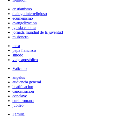
Religión
cristianismo
dialogo interreligioso
ecumenismo
evangelizacion
iglesia catolica
jornada mundial de la juventud
misionero
misa
papa francisco
sinodo
viaje apostólico
Vaticano
angelus
audiencia general
beatificacion
canonizacion
conclave
curia romana
jubileo
Familia