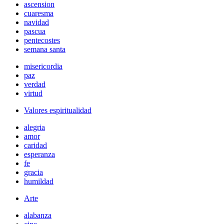
ascension
cuaresma
navidad
pascua
pentecostes
semana santa
misericordia
paz
verdad
virtud
Valores espiritualidad
alegria
amor
caridad
esperanza
fe
gracia
humildad
Arte
alabanza