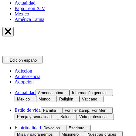
Actualidad
Papa Leon XIV
México
América Latina
Edición
español
Adiccion
Adolescencia
Adopción
Actualidad
America latina
Información general
Mexico
Mundo
Religión
Vaticano
Estilo de vida
Familia
For Her &amp; For Men
Pareja y sexualidad
Salud
Vida profesional
Espiritualidad
Devocion
Escritura
Misa y sacramentos
Misionero
Nuestras cruces