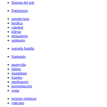
historia del arte
Patrimonio
arquitectura
basilica
catedral
iglesia
monasterio
santuario
sagrada familia
Santuario
aparecida
fatima
guadalupe
lourdes
medjugorje
peregrinación
roma
turismo religioso
vaticano