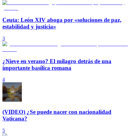
Ceuta: León XIV aboga por «soluciones de paz,
estabilidad y justicia»
3
¿Nieve en verano? El milagro detrás de una
importante basílica romana
4
(VIDEO) ¿Se puede nacer con nacionalidad
Vaticana?
5