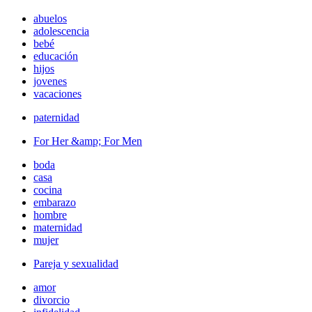
abuelos
adolescencia
bebé
educación
hijos
jovenes
vacaciones
paternidad
For Her &amp; For Men
boda
casa
cocina
embarazo
hombre
maternidad
mujer
Pareja y sexualidad
amor
divorcio