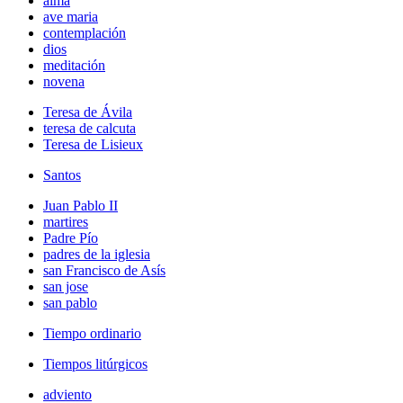
alma
ave maria
contemplación
dios
meditación
novena
Teresa de Ávila
teresa de calcuta
Teresa de Lisieux
Santos
Juan Pablo II
martires
Padre Pío
padres de la iglesia
san Francisco de Asís
san jose
san pablo
Tiempo ordinario
Tiempos litúrgicos
adviento