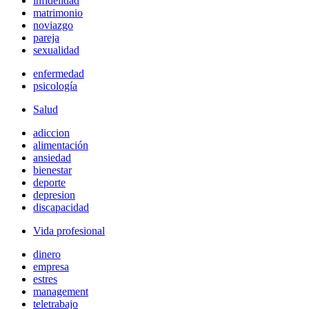
infidelidad
matrimonio
noviazgo
pareja
sexualidad
enfermedad
psicología
Salud
adiccion
alimentación
ansiedad
bienestar
deporte
depresion
discapacidad
Vida profesional
dinero
empresa
estres
management
teletrabajo