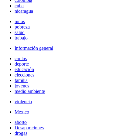
colombia
cuba
nicaragua
niños
pobreza
salud
trabajo
Información general
caritas
deporte
educación
elecciones
familia
jovenes
medio ambiente
violencia
Mexico
aborto
Desapariciones
drogas