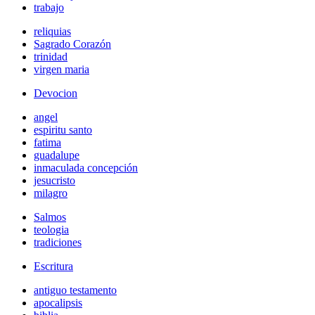
trabajo
reliquias
Sagrado Corazón
trinidad
virgen maria
Devocion
angel
espiritu santo
fatima
guadalupe
inmaculada concepción
jesucristo
milagro
Salmos
teologia
tradiciones
Escritura
antiguo testamento
apocalipsis