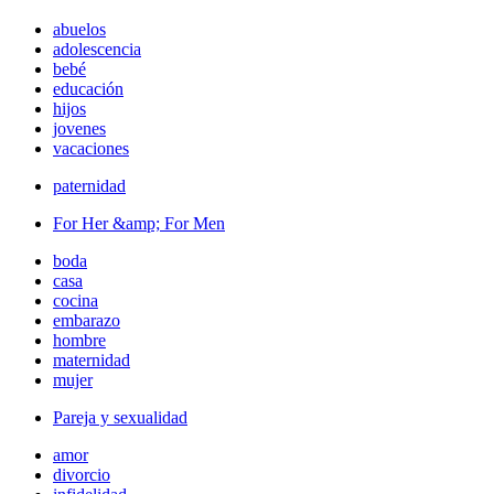
abuelos
adolescencia
bebé
educación
hijos
jovenes
vacaciones
paternidad
For Her &amp; For Men
boda
casa
cocina
embarazo
hombre
maternidad
mujer
Pareja y sexualidad
amor
divorcio