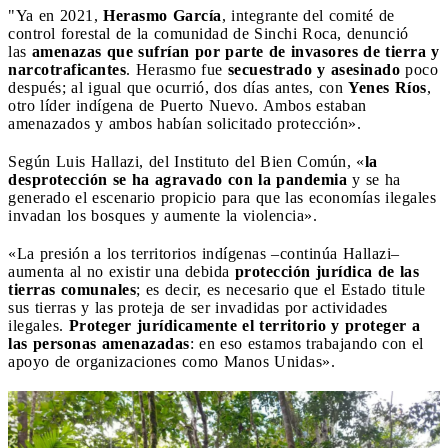
"Ya en 2021,
Herasmo García
, integrante del comité de
control forestal de la comunidad de Sinchi Roca, denunció
las
amenazas que sufrían por parte de invasores de tierra y
narcotraficantes
. Herasmo fue
secuestrado y asesinado
poco
después; al igual que ocurrió, dos días antes, con
Yenes Ríos
,
otro líder indígena de Puerto Nuevo. Ambos estaban
amenazados y ambos habían solicitado protección».
Según Luis Hallazi, del Instituto del Bien Común, «
la
desprotección se ha agravado con la pandemia
y se ha
generado el escenario propicio para que las economías ilegales
invadan los bosques y aumente la violencia».
«La presión a los territorios indígenas –continúa Hallazi–
aumenta al no existir una debida
protección jurídica de las
tierras comunales
; es decir, es necesario que el Estado titule
sus tierras y las proteja de ser invadidas por actividades
ilegales.
Proteger jurídicamente el territorio y proteger a
las personas amenazadas
: en eso estamos trabajando con el
apoyo de organizaciones como Manos Unidas».