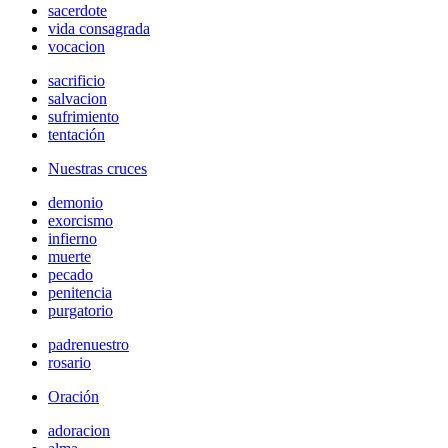
sacerdote
vida consagrada
vocacion
sacrificio
salvacion
sufrimiento
tentación
Nuestras cruces
demonio
exorcismo
infierno
muerte
pecado
penitencia
purgatorio
padrenuestro
rosario
Oración
adoracion