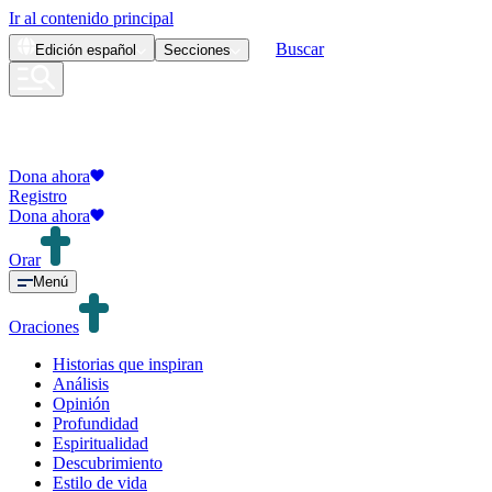
Ir al contenido principal
Buscar
Edición
español
Secciones
Dona ahora
Registro
Dona ahora
Orar
Menú
Oraciones
Historias que inspiran
Análisis
Opinión
Profundidad
Espiritualidad
Descubrimiento
Estilo de vida