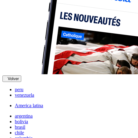
Volver
peru
venezuela
America latina
argentina
bolivia
brasil
chile