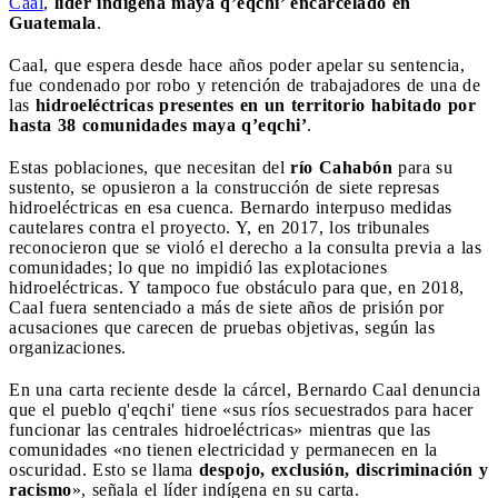
Caal
,
líder indígena maya q’eqchi’ encarcelado en
Guatemala
.
Caal, que espera desde hace años poder apelar su sentencia,
fue condenado por robo y retención de trabajadores de una de
las
hidroeléctricas presentes en un territorio habitado por
hasta 38 comunidades maya q’eqchi’
.
Estas poblaciones, que necesitan del
río Cahabón
para su
sustento, se opusieron a la construcción de siete represas
hidroeléctricas en esa cuenca. Bernardo interpuso medidas
cautelares contra el proyecto. Y, en 2017, los tribunales
reconocieron que se violó el derecho a la consulta previa a las
comunidades; lo que no impidió las explotaciones
hidroeléctricas. Y tampoco fue obstáculo para que, en 2018,
Caal fuera sentenciado a más de siete años de prisión por
acusaciones que carecen de pruebas objetivas, según las
organizaciones.
En una carta reciente desde la cárcel, Bernardo Caal denuncia
que el pueblo q'eqchi' tiene «sus ríos secuestrados para hacer
funcionar las centrales hidroeléctricas» mientras que las
comunidades «no tienen electricidad y permanecen en la
oscuridad. Esto se llama
despojo, exclusión, discriminación y
racismo
», señala el líder indígena en su carta.