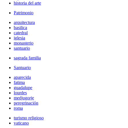
historia del arte
Patrimonio
arquitectura
basilica
catedral
iglesia
monasterio
santuario
sagrada familia
Santuario
aparecida
fatima
guadalupe
lourdes
medjugorje
peregrinación
roma
turismo religioso
vaticano