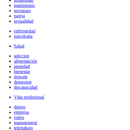
infidelidad
matrimonio
noviazgo
pareja
sexualidad
enfermedad
psicología
Salud
adiccion
alimentación
ansiedad
bienestar
deporte
depresion
discapacidad
Vida profesional
dinero
empresa
estres
management
teletrabajo