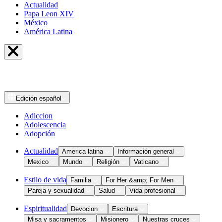
Actualidad
Papa Leon XIV
México
América Latina
Edición
español
Adiccion
Adolescencia
Adopción
Actualidad
America latina
Información general
Mexico
Mundo
Religión
Vaticano
Estilo de vida
Familia
For Her &amp; For Men
Pareja y sexualidad
Salud
Vida profesional
Espiritualidad
Devocion
Escritura
Misa y sacramentos
Misionero
Nuestras cruces