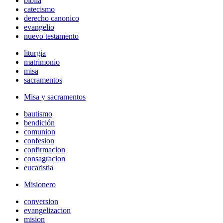
biblia
catecismo
derecho canonico
evangelio
nuevo testamento
liturgia
matrimonio
misa
sacramentos
Misa y sacramentos
bautismo
bendición
comunion
confesion
confirmacion
consagracion
eucaristia
Misionero
conversion
evangelizacion
mision