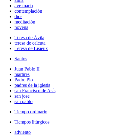
alma
ave maria
contemplación
dios
meditación
novena
Teresa de Ávila
teresa de calcuta
Teresa de Lisieux
Santos
Juan Pablo II
martires
Padre Pío
padres de la iglesia
san Francisco de Asís
san jose
san pablo
Tiempo ordinario
Tiempos litúrgicos
adviento