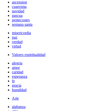
ascension
cuaresma
navidad
pascua
pentecostes
semana santa
misericordia
paz
verdad
virtud
Valores espiritualidad
alegria
amor
caridad
esperanza
fe
gracia
humildad
Arte
alabanza