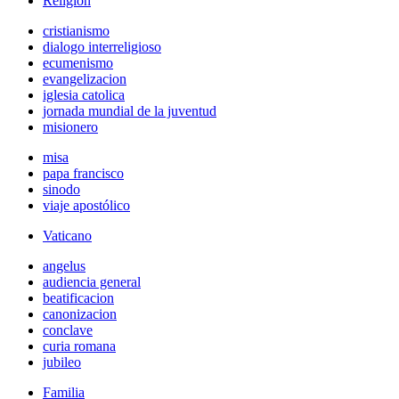
Religión
cristianismo
dialogo interreligioso
ecumenismo
evangelizacion
iglesia catolica
jornada mundial de la juventud
misionero
misa
papa francisco
sinodo
viaje apostólico
Vaticano
angelus
audiencia general
beatificacion
canonizacion
conclave
curia romana
jubileo
Familia