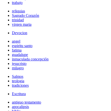
trabajo
reliquias
Sagrado Corazón
trinidad
virgen maria
Devocion
angel
espiritu santo
fatima
guadalupe
inmaculada concepción
jesucristo
milagro
Salmos
teologia
tradiciones
Escritura
antiguo testamento
apocalipsis