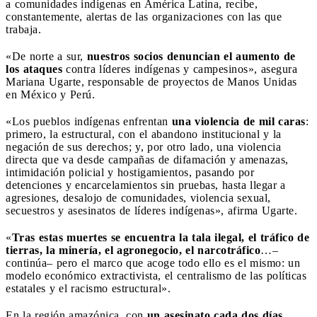
a comunidades indígenas en América Latina, recibe,
constantemente, alertas de las organizaciones con las que
trabaja.
«De norte a sur,
nuestros socios denuncian el aumento de
los ataques
contra líderes indígenas y campesinos», asegura
Mariana Ugarte, responsable de proyectos de Manos Unidas
en México y Perú.
«Los pueblos indígenas enfrentan
una violencia de mil caras
:
primero, la estructural, con el abandono institucional y la
negación de sus derechos; y, por otro lado, una violencia
directa que va desde campañas de difamación y amenazas,
intimidación policial y hostigamientos, pasando por
detenciones y encarcelamientos sin pruebas, hasta llegar a
agresiones, desalojo de comunidades, violencia sexual,
secuestros y asesinatos de líderes indígenas», afirma Ugarte.
«
Tras estas muertes se encuentra la tala ilegal, el tráfico de
tierras, la minería, el agronegocio, el narcotráfico
…–
continúa– pero el marco que acoge todo ello es el mismo: un
modelo económico extractivista, el centralismo de las políticas
estatales y el racismo estructural».
En la región amazónica, con
un asesinato cada dos días