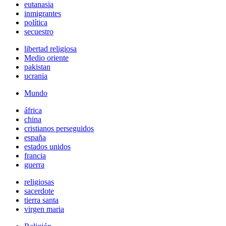
eutanasia
inmigrantes
política
secuestro
libertad religiosa
Medio oriente
pakistan
ucrania
Mundo
áfrica
china
cristianos perseguidos
españa
estados unidos
francia
guerra
religiosas
sacerdote
tierra santa
virgen maria