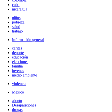
colombia
cuba
nicaragua
niños
pobreza
salud
trabajo
Información general
caritas
deporte
educación
elecciones
familia
jovenes
medio ambiente
violencia
Mexico
aborto
Desapariciones
drogas