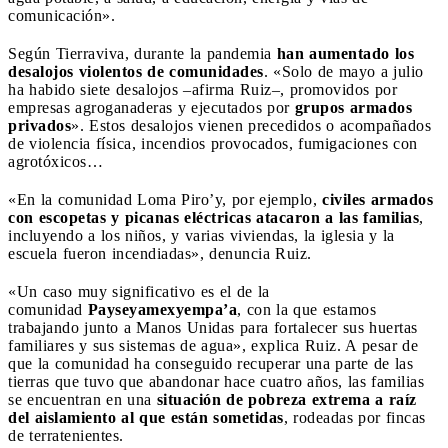
comunicación».
Según Tierraviva, durante la pandemia
han aumentado los
desalojos violentos de comunidades
. «Solo de mayo a julio
ha habido siete desalojos –afirma Ruiz–, promovidos por
empresas agroganaderas y ejecutados por
grupos armados
privados
». Estos desalojos vienen precedidos o acompañados
de violencia física, incendios provocados, fumigaciones con
agrotóxicos…
«En la comunidad Loma Piro’y, por ejemplo,
civiles armados
con escopetas y picanas eléctricas atacaron a las familias
,
incluyendo a los niños, y varias viviendas, la iglesia y la
escuela fueron incendiadas», denuncia Ruiz.
«Un caso muy significativo es el de la
comunidad
Payseyamexyempa’a
, con la que estamos
trabajando junto a Manos Unidas para fortalecer sus huertas
familiares y sus sistemas de agua», explica Ruiz. A pesar de
que la comunidad ha conseguido recuperar una parte de las
tierras que tuvo que abandonar hace cuatro años, las familias
se encuentran en una
situación de pobreza extrema a raíz
del aislamiento al que están sometidas
, rodeadas por fincas
de terratenientes.