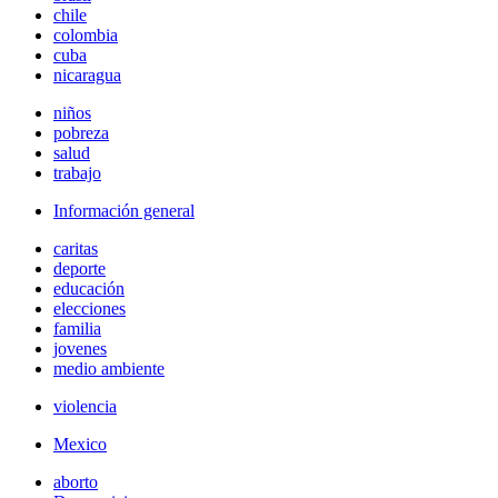
chile
colombia
cuba
nicaragua
niños
pobreza
salud
trabajo
Información general
caritas
deporte
educación
elecciones
familia
jovenes
medio ambiente
violencia
Mexico
aborto