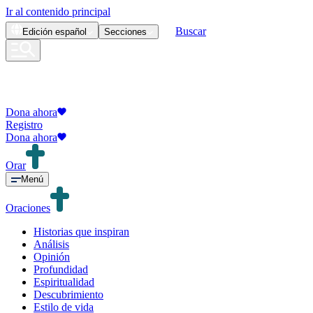
Ir al contenido principal
Buscar
Edición
español
Secciones
Dona ahora
Registro
Dona ahora
Orar
Menú
Oraciones
Historias que inspiran
Análisis
Opinión
Profundidad
Espiritualidad
Descubrimiento
Estilo de vida