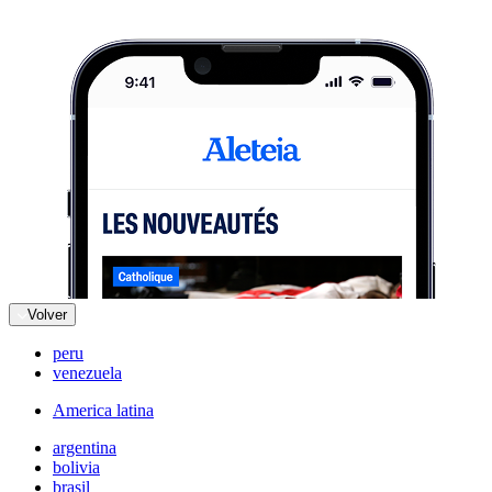
Volver
peru
venezuela
America latina
argentina
bolivia
brasil