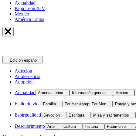
Actualidad
Papa Leon XIV
México
América Latina
Edición
español
Adiccion
Adolescencia
Adopción
Actualidad
America latina
Información general
Mexico
Estilo de vida
Familia
For Her &amp; For Men
Pareja y se
Espiritualidad
Devocion
Escritura
Misa y sacramentos
Descubrimiento
Arte
Cultura
Historia
Patrimonio