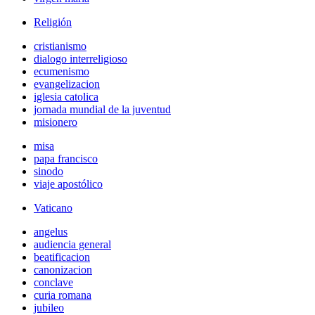
Religión
cristianismo
dialogo interreligioso
ecumenismo
evangelizacion
iglesia catolica
jornada mundial de la juventud
misionero
misa
papa francisco
sinodo
viaje apostólico
Vaticano
angelus
audiencia general
beatificacion
canonizacion
conclave
curia romana
jubileo