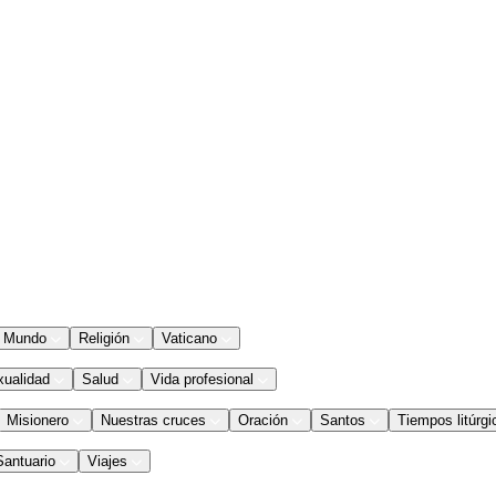
Mundo
Religión
Vaticano
xualidad
Salud
Vida profesional
Misionero
Nuestras cruces
Oración
Santos
Tiempos litúrgi
Santuario
Viajes