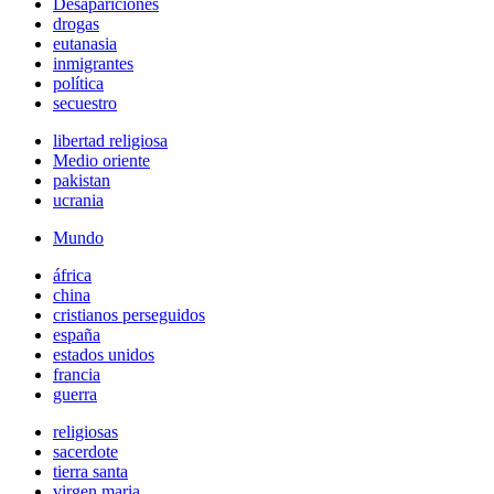
Desapariciones
drogas
eutanasia
inmigrantes
política
secuestro
libertad religiosa
Medio oriente
pakistan
ucrania
Mundo
áfrica
china
cristianos perseguidos
españa
estados unidos
francia
guerra
religiosas
sacerdote
tierra santa
virgen maria