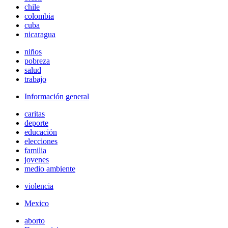
chile
colombia
cuba
nicaragua
niños
pobreza
salud
trabajo
Información general
caritas
deporte
educación
elecciones
familia
jovenes
medio ambiente
violencia
Mexico
aborto