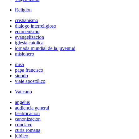
Religión
cristianismo
dialogo interreligioso
ecumenismo
evangelizacion
iglesia catolica
jornada mundial de la juventud
misionero
misa
papa francisco
sinodo
viaje apostólico
Vaticano
angelus
audiencia general
beatificacion
canonizacion
conclave
curia romana
jubileo