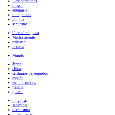
Desapariciones
drogas
eutanasia
inmigrantes
política
secuestro
libertad religiosa
Medio oriente
pakistan
ucrania
Mundo
áfrica
china
cristianos perseguidos
españa
estados unidos
francia
guerra
religiosas
sacerdote
tierra santa
virgen maria