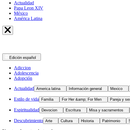
Actualidad
Papa Leon XIV
México
América Latina
Edición
español
Adiccion
Adolescencia
Adopción
Actualidad
America latina
Información general
Mexico
Estilo de vida
Familia
For Her &amp; For Men
Pareja y se
Espiritualidad
Devocion
Escritura
Misa y sacramentos
Descubrimiento
Arte
Cultura
Historia
Patrimonio