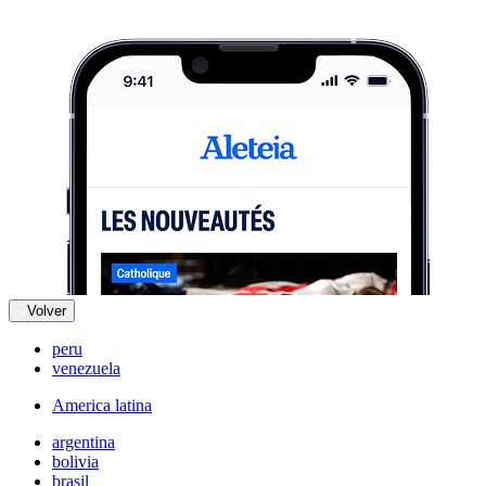
Volver
peru
venezuela
America latina
argentina
bolivia
brasil