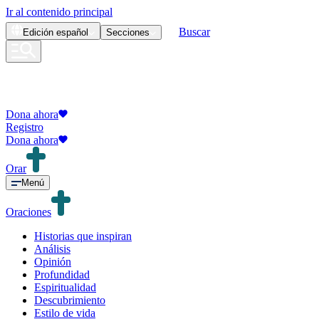
Ir al contenido principal
Buscar
Edición
español
Secciones
Dona ahora
Registro
Dona ahora
Orar
Menú
Oraciones
Historias que inspiran
Análisis
Opinión
Profundidad
Espiritualidad
Descubrimiento
Estilo de vida