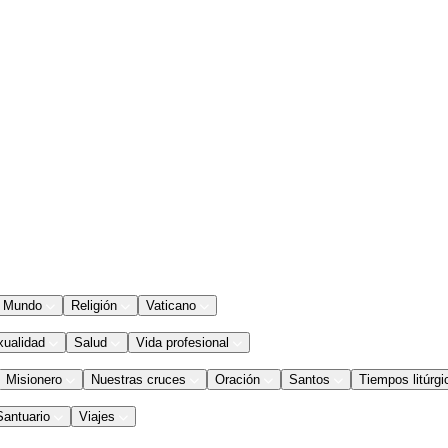
Mundo
Religión
Vaticano
xualidad
Salud
Vida profesional
Misionero
Nuestras cruces
Oración
Santos
Tiempos litúrgi
Santuario
Viajes