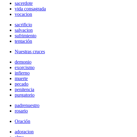
sacerdote
vida consagrada
vocacion
sacrificio
salvacion
sufrimiento
tentación
Nuestras cruces
demonio
exorcismo
infierno
muerte
pecado
penitencia
purgatorio
padrenuestro
rosario
Oración
adoracion