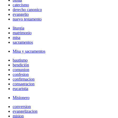
biblia
catecismo
derecho canonico
evangelio
nuevo testamento
liturgia
matrimonio
misa
sacramentos
Misa y sacramentos
bautismo
bendición
comunion
confesion
confirmacion
consagracion
eucaristia
Misionero
conversion
evangelizacion
mision