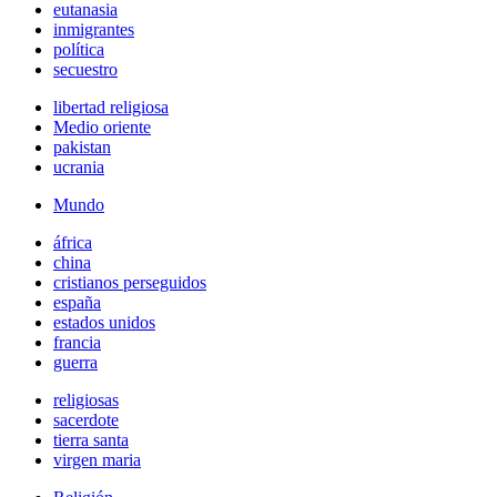
eutanasia
inmigrantes
política
secuestro
libertad religiosa
Medio oriente
pakistan
ucrania
Mundo
áfrica
china
cristianos perseguidos
españa
estados unidos
francia
guerra
religiosas
sacerdote
tierra santa
virgen maria