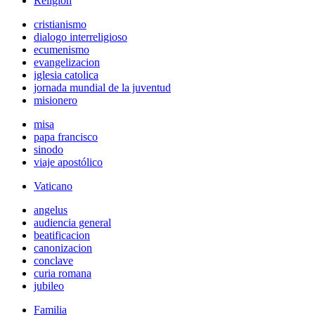
Religión
cristianismo
dialogo interreligioso
ecumenismo
evangelizacion
iglesia catolica
jornada mundial de la juventud
misionero
misa
papa francisco
sinodo
viaje apostólico
Vaticano
angelus
audiencia general
beatificacion
canonizacion
conclave
curia romana
jubileo
Familia