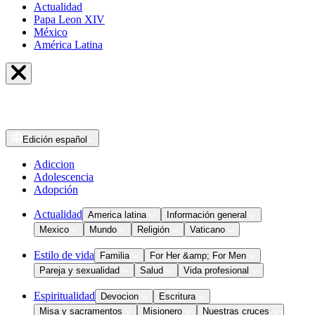
Actualidad
Papa Leon XIV
México
América Latina
Edición
español
Adiccion
Adolescencia
Adopción
Actualidad
America latina
Información general
Mexico
Mundo
Religión
Vaticano
Estilo de vida
Familia
For Her &amp; For Men
Pareja y sexualidad
Salud
Vida profesional
Espiritualidad
Devocion
Escritura
Misa y sacramentos
Misionero
Nuestras cruces