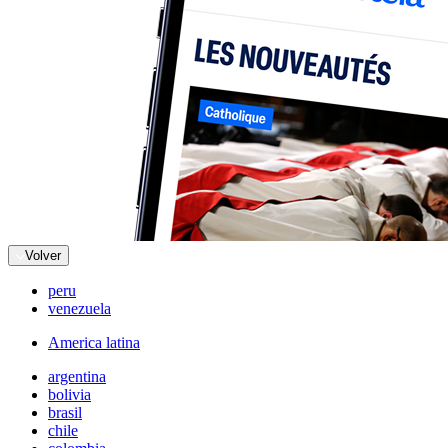
Volver
peru
venezuela
America latina
argentina
bolivia
brasil
chile