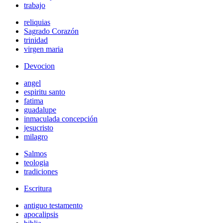
trabajo
reliquias
Sagrado Corazón
trinidad
virgen maria
Devocion
angel
espiritu santo
fatima
guadalupe
inmaculada concepción
jesucristo
milagro
Salmos
teologia
tradiciones
Escritura
antiguo testamento
apocalipsis