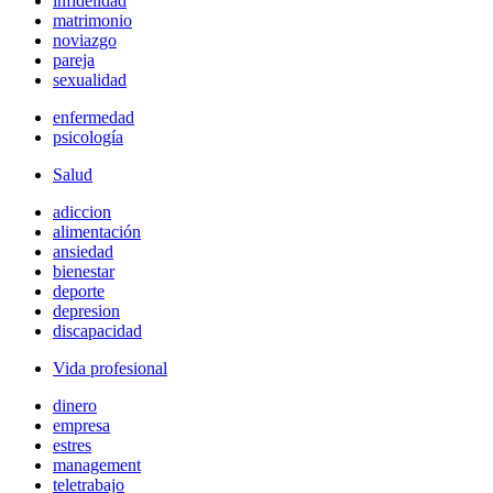
infidelidad
matrimonio
noviazgo
pareja
sexualidad
enfermedad
psicología
Salud
adiccion
alimentación
ansiedad
bienestar
deporte
depresion
discapacidad
Vida profesional
dinero
empresa
estres
management
teletrabajo