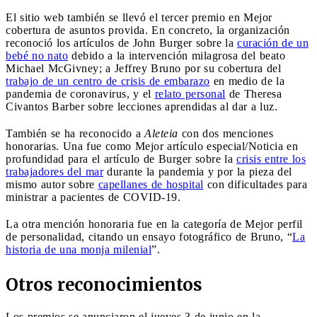
El sitio web también se llevó el tercer premio en Mejor
cobertura de asuntos provida. En concreto, la organización
reconoció los artículos de John Burger sobre la
curación de un
bebé no nato
debido a la intervención milagrosa del beato
Michael McGivney; a Jeffrey Bruno por su cobertura del
trabajo de un centro de crisis de embarazo
en medio de la
pandemia de coronavirus, y el
relato personal
de Theresa
Civantos Barber sobre lecciones aprendidas al dar a luz.
También se ha reconocido a
Aleteia
con dos menciones
honorarias. Una fue como Mejor artículo especial/Noticia en
profundidad para el artículo de Burger sobre la
crisis entre los
trabajadores del mar
durante la pandemia y por la pieza del
mismo autor sobre
capellanes de hospital
con dificultades para
ministrar a pacientes de COVID-19.
La otra mención honoraria fue en la categoría de Mejor perfil
de personalidad, citando un ensayo fotográfico de Bruno, “
La
historia de una monja milenial
”.
Otros reconocimientos
Los premios se anunciaron el jueves 3 de junio en la