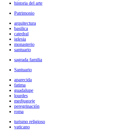
historia del arte
Patrimonio
arquitectura
basilica
catedral
iglesia
monasterio
santuario
sagrada familia
Santuario
aparecida
fatima
guadalupe
lourdes
medjugorje
peregrinación
roma
turismo religioso
vaticano