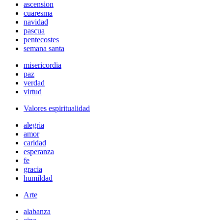
ascension
cuaresma
navidad
pascua
pentecostes
semana santa
misericordia
paz
verdad
virtud
Valores espiritualidad
alegria
amor
caridad
esperanza
fe
gracia
humildad
Arte
alabanza