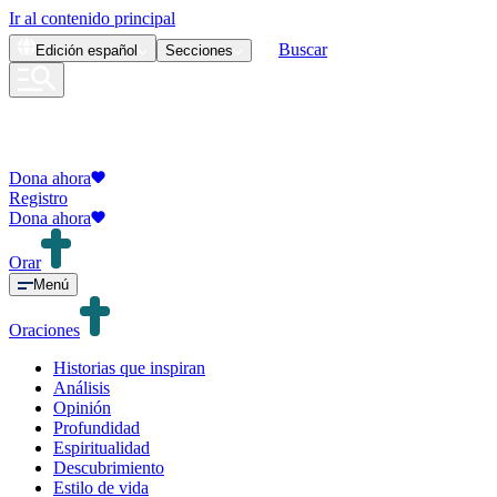
Ir al contenido principal
Buscar
Edición
español
Secciones
Dona ahora
Registro
Dona ahora
Orar
Menú
Oraciones
Historias que inspiran
Análisis
Opinión
Profundidad
Espiritualidad
Descubrimiento
Estilo de vida