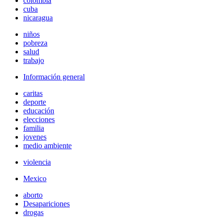
colombia
cuba
nicaragua
niños
pobreza
salud
trabajo
Información general
caritas
deporte
educación
elecciones
familia
jovenes
medio ambiente
violencia
Mexico
aborto
Desapariciones
drogas