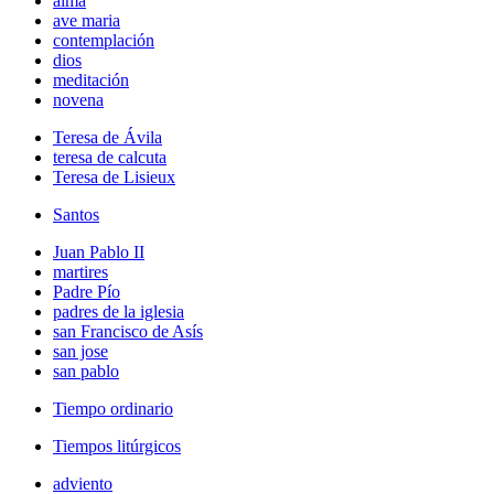
alma
ave maria
contemplación
dios
meditación
novena
Teresa de Ávila
teresa de calcuta
Teresa de Lisieux
Santos
Juan Pablo II
martires
Padre Pío
padres de la iglesia
san Francisco de Asís
san jose
san pablo
Tiempo ordinario
Tiempos litúrgicos
adviento