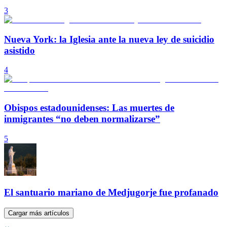
3
Nueva York: la Iglesia ante la nueva ley de suicidio
asistido
4
Obispos estadounidenses: Las muertes de
inmigrantes “no deben normalizarse”
5
El santuario mariano de Medjugorje fue profanado
Cargar más artículos