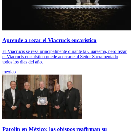
Aprende a rezar el Viacrucis eucarístico
El Viacrucis se reza principalmente durante la Cuaresma, pero rezar
el Viacrucis eucarístico puede acercarte al Señor Sacramentado
todos los días del año.
mexico
Parolin en México: los obispos reafirman su