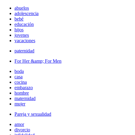
abuelos
adolescencia
bebé
educación
hijos
jovenes
vacaciones
paternidad
For Her &amp; For Men
boda
casa
cocina
embarazo
hombre
maternidad
mujer
Pareja y sexualidad
amor
divorcio