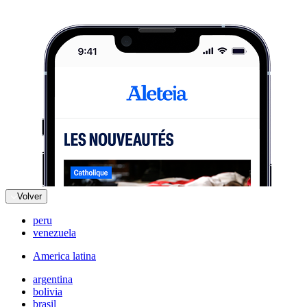
Volver
peru
venezuela
America latina
argentina
bolivia
brasil