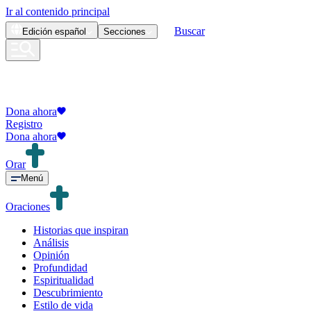
Ir al contenido principal
Buscar
Edición
español
Secciones
Dona ahora
Registro
Dona ahora
Orar
Menú
Oraciones
Historias que inspiran
Análisis
Opinión
Profundidad
Espiritualidad
Descubrimiento
Estilo de vida