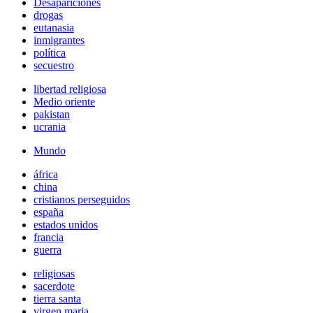
Desapariciones
drogas
eutanasia
inmigrantes
política
secuestro
libertad religiosa
Medio oriente
pakistan
ucrania
Mundo
áfrica
china
cristianos perseguidos
españa
estados unidos
francia
guerra
religiosas
sacerdote
tierra santa
virgen maria