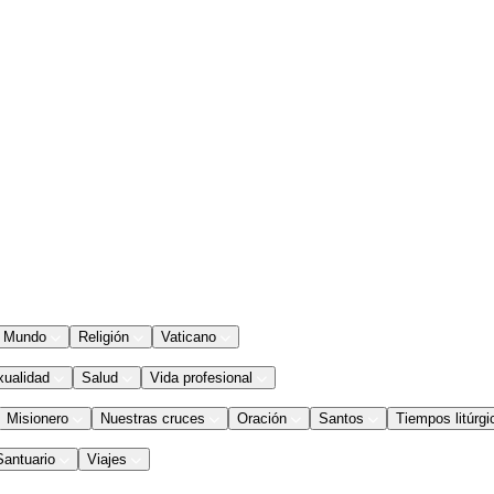
Mundo
Religión
Vaticano
xualidad
Salud
Vida profesional
Misionero
Nuestras cruces
Oración
Santos
Tiempos litúrgi
Santuario
Viajes