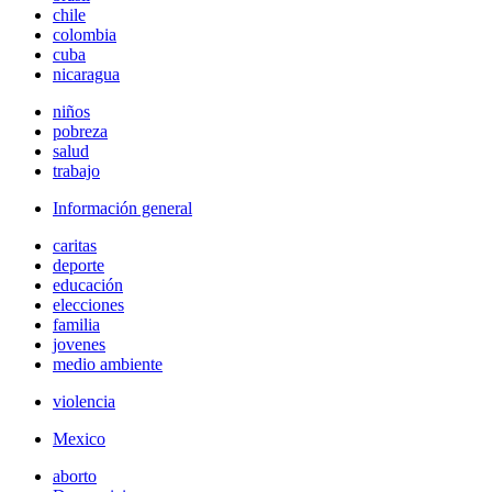
chile
colombia
cuba
nicaragua
niños
pobreza
salud
trabajo
Información general
caritas
deporte
educación
elecciones
familia
jovenes
medio ambiente
violencia
Mexico
aborto