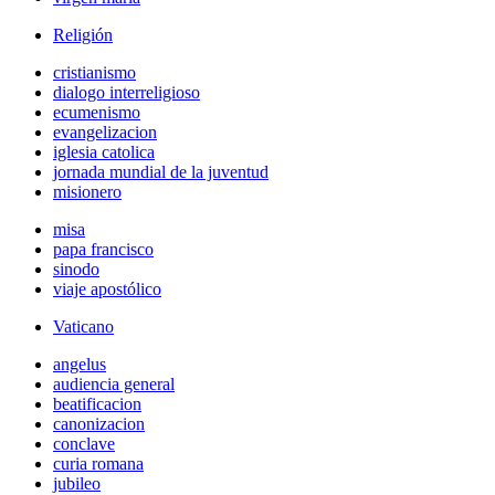
Religión
cristianismo
dialogo interreligioso
ecumenismo
evangelizacion
iglesia catolica
jornada mundial de la juventud
misionero
misa
papa francisco
sinodo
viaje apostólico
Vaticano
angelus
audiencia general
beatificacion
canonizacion
conclave
curia romana
jubileo