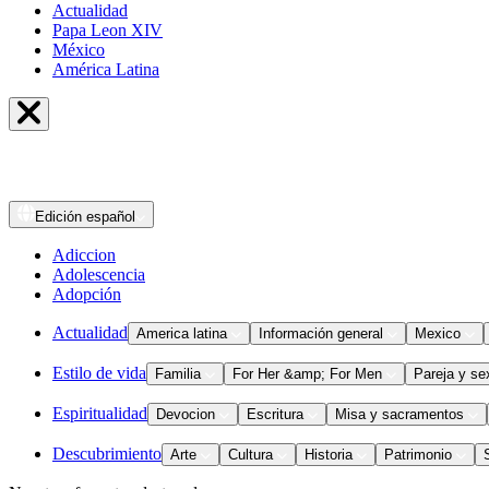
Actualidad
Papa Leon XIV
México
América Latina
Edición
español
Adiccion
Adolescencia
Adopción
Actualidad
America latina
Información general
Mexico
Estilo de vida
Familia
For Her &amp; For Men
Pareja y se
Espiritualidad
Devocion
Escritura
Misa y sacramentos
Descubrimiento
Arte
Cultura
Historia
Patrimonio