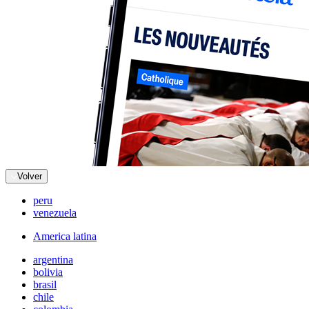
Volver
peru
venezuela
America latina
argentina
bolivia
brasil
chile