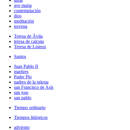
alma
ave maria
contemplación
dios
meditación
novena
Teresa de Ávila
teresa de calcuta
Teresa de Lisieux
Santos
Juan Pablo II
martires
Padre Pío
padres de la iglesia
san Francisco de Asís
san jose
san pablo
Tiempo ordinario
Tiempos litúrgicos
adviento