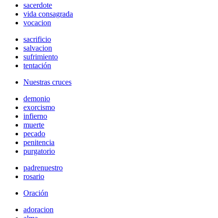
sacerdote
vida consagrada
vocacion
sacrificio
salvacion
sufrimiento
tentación
Nuestras cruces
demonio
exorcismo
infierno
muerte
pecado
penitencia
purgatorio
padrenuestro
rosario
Oración
adoracion