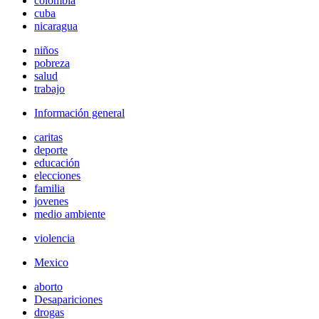
colombia
cuba
nicaragua
niños
pobreza
salud
trabajo
Información general
caritas
deporte
educación
elecciones
familia
jovenes
medio ambiente
violencia
Mexico
aborto
Desapariciones
drogas