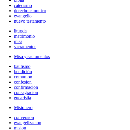
biblia
catecismo
derecho canonico
evangelio
nuevo testamento
liturgia
matrimonio
misa
sacramentos
Misa y sacramentos
bautismo
bendición
comunion
confesion
confirmacion
consagracion
eucaristia
Misionero
conversion
evangelizacion
mision