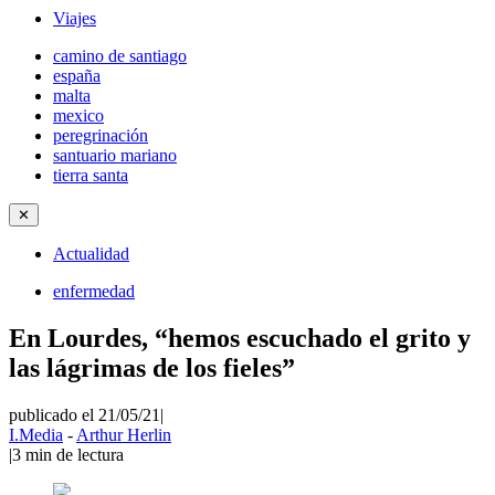
Viajes
camino de santiago
españa
malta
mexico
peregrinación
santuario mariano
tierra santa
✕
Actualidad
enfermedad
En Lourdes, “hemos escuchado el grito y
las lágrimas de los fieles”
publicado el 21/05/21
|
I.Media
-
Arthur Herlin
|
3
min de lectura