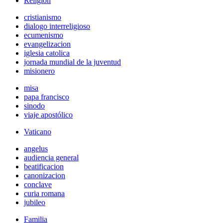
Religión
cristianismo
dialogo interreligioso
ecumenismo
evangelizacion
iglesia catolica
jornada mundial de la juventud
misionero
misa
papa francisco
sinodo
viaje apostólico
Vaticano
angelus
audiencia general
beatificacion
canonizacion
conclave
curia romana
jubileo
Familia