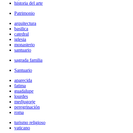
historia del arte
Patrimonio
arquitectura
basilica
catedral
iglesia
monasterio
santuario
sagrada familia
Santuario
aparecida
fatima
guadalupe
lourdes
medjugorje
peregrinación
roma
turismo religioso
vaticano