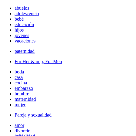
abuelos
adolescencia
bebé
educación
hijos
jovenes
vacaciones
paternidad
For Her &amp; For Men
boda
casa
cocina
embarazo
hombre
maternidad
mujer
Pareja y sexualidad
amor
divorcio