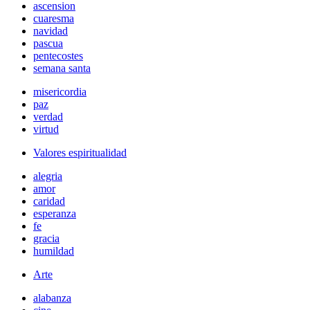
ascension
cuaresma
navidad
pascua
pentecostes
semana santa
misericordia
paz
verdad
virtud
Valores espiritualidad
alegria
amor
caridad
esperanza
fe
gracia
humildad
Arte
alabanza