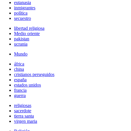
eutanasia
inmigrantes
política
secuestro
libertad religiosa
Medio oriente
pakistan
ucrania
Mundo
áfrica
china
cristianos perseguidos
españa
estados unidos
francia
guerra
religiosas
sacerdote
tierra santa
virgen maria