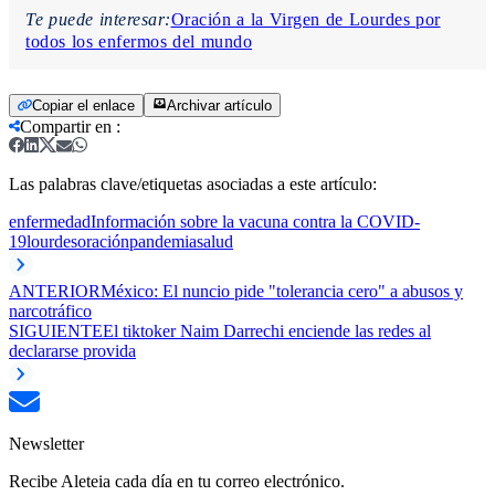
Te puede interesar:
Oración a la Virgen de Lourdes por
todos los enfermos del mundo
Copiar el enlace
Archivar artículo
Compartir en
:
Las palabras clave/etiquetas asociadas a este artículo:
enfermedad
Información sobre la vacuna contra la COVID-
19
lourdes
oración
pandemia
salud
ANTERIOR
México: El nuncio pide "tolerancia cero" a abusos y
narcotráfico
SIGUIENTE
El tiktoker Naim Darrechi enciende las redes al
declararse provida
Newsletter
Recibe Aleteia cada día en tu correo electrónico.