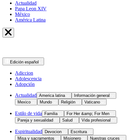
Actualidad
Papa Leon XIV
México
América Latina
Edición
español
Adiccion
Adolescencia
Adopción
Actualidad
America latina
Información general
Mexico
Mundo
Religión
Vaticano
Estilo de vida
Familia
For Her &amp; For Men
Pareja y sexualidad
Salud
Vida profesional
Espiritualidad
Devocion
Escritura
Misa y sacramentos
Misionero
Nuestras cruces