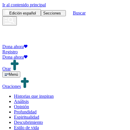
Ir al contenido principal
Buscar
Edición
español
Secciones
Dona ahora
Registro
Dona ahora
Orar
Menú
Oraciones
Historias que inspiran
Análisis
Opinión
Profundidad
Espiritualidad
Descubrimiento
Estilo de vida