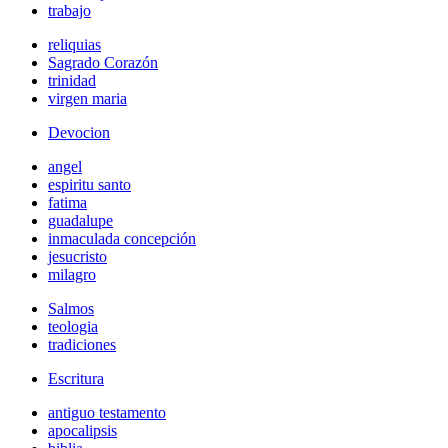
trabajo
reliquias
Sagrado Corazón
trinidad
virgen maria
Devocion
angel
espiritu santo
fatima
guadalupe
inmaculada concepción
jesucristo
milagro
Salmos
teologia
tradiciones
Escritura
antiguo testamento
apocalipsis